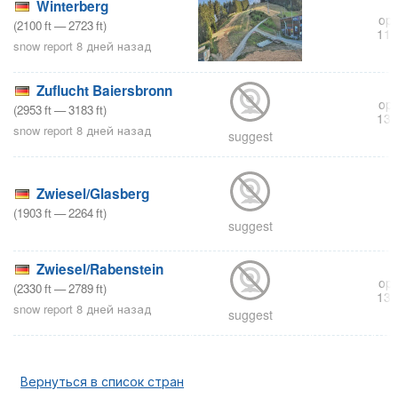
Winterberg
ope
(
2100
ft
—
2723
ft
)
110
snow report 8 дней назад
Zuflucht Baiersbronn
ope
(
2953
ft
—
3183
ft
)
132
snow report 8 дней назад
suggest
Zwiesel/Glasberg
(
1903
ft
—
2264
ft
)
suggest
Zwiesel/Rabenstein
ope
(
2330
ft
—
2789
ft
)
132
snow report 8 дней назад
suggest
Вернуться в список стран