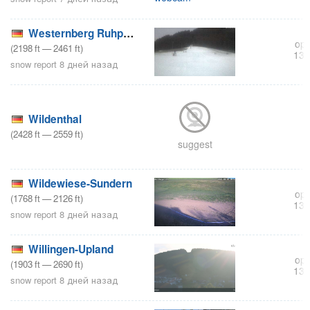
Westernberg Ruhpolding
ope
(
2198
ft
—
2461
ft
)
132
snow report 8 дней назад
Wildenthal
(
2428
ft
—
2559
ft
)
suggest
Wildewiese-Sundern
ope
(
1768
ft
—
2126
ft
)
132
snow report 8 дней назад
Willingen-Upland
ope
(
1903
ft
—
2690
ft
)
132
snow report 8 дней назад