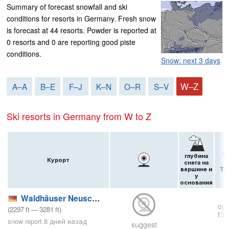
Summary of forecast snowfall and ski
conditions for resorts in Germany. Fresh snow
is forecast at 44 resorts. Powder is reported at
0 resorts and 0 are reporting good piste
conditions.
Snow: next 3 days
W–Z
A–A
B–E
F–J
K–N
O–R
S–V
Ski resorts in Germany from W to Z
глубина
Курорт
снега на
вершине и
Тр
у
основания
Waldhäuser Neuschönau
ope
(
2297
ft
—
3281
ft
)
138
snow report 8 дней назад
suggest