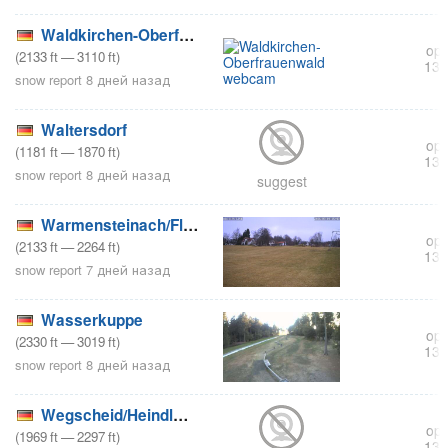
Waldkirchen-Oberfrauenwald
ope
(
2133
ft
—
3110
ft
)
138
snow report 8 дней назад
Waltersdorf
ope
(
1181
ft
—
1870
ft
)
139
snow report 8 дней назад
suggest
Warmensteinach/Fleckl
ope
(
2133
ft
—
2264
ft
)
132
snow report 7 дней назад
Wasserkuppe
ope
(
2330
ft
—
3019
ft
)
132
snow report 8 дней назад
Wegscheid/Heindlmühle
ope
(
1969
ft
—
2297
ft
)
138