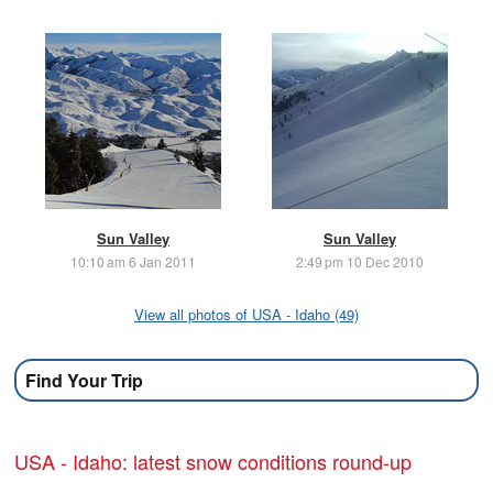
Sun Valley
Sun Valley
10:10 am 6 Jan 2011
2:49 pm 10 Dec 2010
View all photos of USA - Idaho (49)
Find Your Trip
USA - Idaho: latest snow conditions round-up