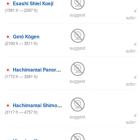
Esashi Shiei Koeji
(
1591
ft
—
2297
ft
)
suggest
submit 
Getō Kōgen
(
2100
ft
—
3511
ft
)
suggest
submit 
Hachimantai Panorama Ski Area
(
1772
ft
—
3281
ft
)
suggest
submit 
Hachimantai Shimokura Ski Area
(
3117
ft
—
4757
ft
)
suggest
submit 