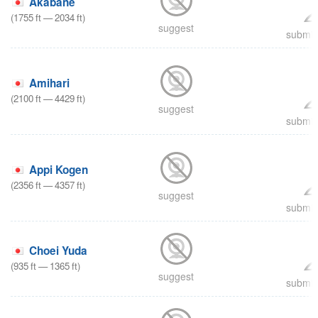
Akabane
(
1755
ft
—
2034
ft
)
suggest
submit 
Amihari
(
2100
ft
—
4429
ft
)
suggest
submit 
Appi Kogen
(
2356
ft
—
4357
ft
)
suggest
submit 
Choei Yuda
(
935
ft
—
1365
ft
)
suggest
submit 