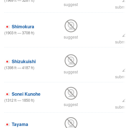
(
1969
ft
—
3281
ft
)
suggest
submit 
Shimokura
(
1903
ft
—
3708
ft
)
suggest
submit 
Shizukuishi
(
1398
ft
—
4187
ft
)
suggest
submit 
Sonei Kunohe
(
1312
ft
—
1850
ft
)
suggest
submit 
Tayama