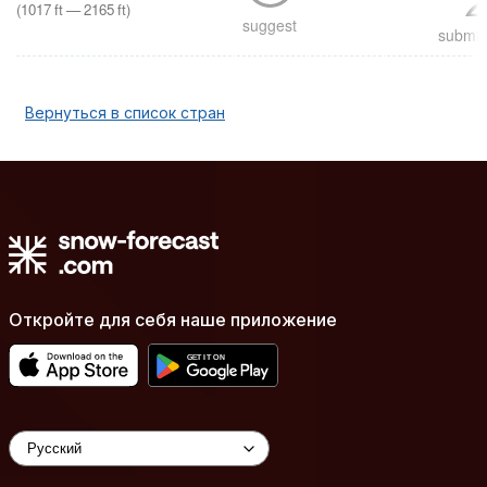
(
1017
ft
—
2165
ft
)
suggest
submit 
Вернуться в список стран
Откройте для себя наше приложение