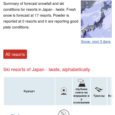
Summary of forecast snowfall and ski
conditions for resorts in Japan - Iwate. Fresh
snow is forecast at 17 resorts. Powder is
reported at 0 resorts and 0 are reporting good
piste conditions.
Snow: next 3 days
All resorts
Ski resorts of Japan - Iwate, alphabetically
глубина
Курорт
снега на
вершине и
Трассы
Вне 
у
основания