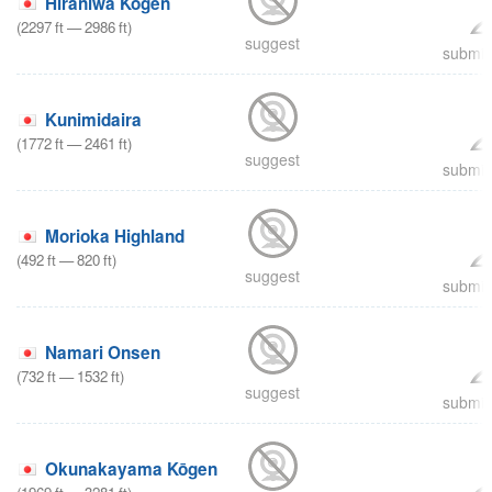
Hiraniwa Kogen
(
2297
ft
—
2986
ft
)
suggest
submit 
Kunimidaira
(
1772
ft
—
2461
ft
)
suggest
submit 
Morioka Highland
(
492
ft
—
820
ft
)
suggest
submit 
Namari Onsen
(
732
ft
—
1532
ft
)
suggest
submit 
Okunakayama Kōgen