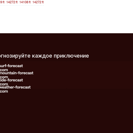
49
ft
14272
ft
14108
ft
14272
ft
рогнозируйте каждое приключение