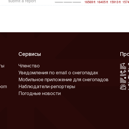
submit a report
16569
ft
16405
ft
15913
ft
157
Сервисы
П
ты
Членство
Уведомления по email о снегопадах
Мобильное приложение для снегопадов
oom
Наблюдатели-репортеры
Погодные новости