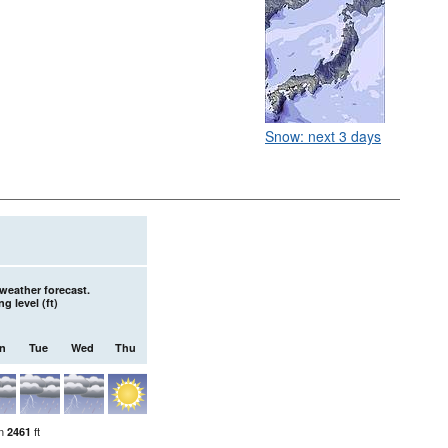
Snow: next 3 days
weather forecast.
ng level (
ft
)
n
Tue
Wed
Thu
on
ft
2461