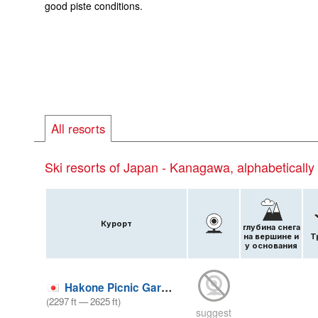
good piste conditions.
All resorts
Ski resorts of Japan - Kanagawa, alphabetically
Курорт
глубина снега
на вершине и
Т
у основания
Hakone Picnic Garden Snowboard Park
(
2297
ft
—
2625
ft
)
suggest