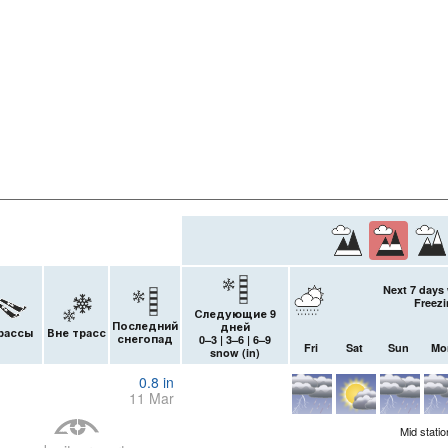
Next 7 days 
Freezi
Следующие 9
Последний
дней
рассы
Вне трасс
снегопад
0–3 | 3–6 | 6–9
Fri
Sat
Sun
Mo
snow (
in
)
0.8
in
11 Mar
Mid stati