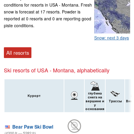
conditions for resorts in USA - Montana. Fresh
snow is forecast at 17 resorts. Powder is
reported at 0 resorts and 0 are reporting good
piste conditions.
Snow: next 3 days
All resorts
Ski resorts of USA - Montana, alphabetically
глубина
Курорт
снега на
вершине и
Трассы
Вне 
у
основания
Bear Paw Ski Bowl
(
4200
ft
—
5282
ft
)