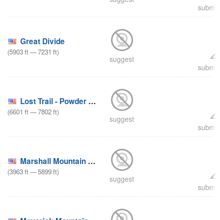
submit 
Great Divide
(
5903
ft
—
7231
ft
)
suggest
submit 
Lost Trail - Powder Mountain
(
6601
ft
—
7802
ft
)
suggest
submit 
Marshall Mountain Ski Area
(
3963
ft
—
5899
ft
)
suggest
submit 