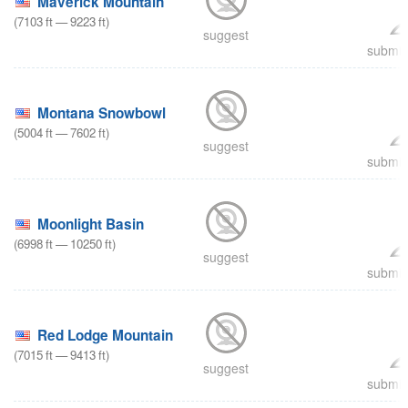
Maverick Mountain
(
7103
ft
—
9223
ft
)
suggest
submit 
Montana Snowbowl
(
5004
ft
—
7602
ft
)
suggest
submit 
Moonlight Basin
(
6998
ft
—
10250
ft
)
suggest
submit 
Red Lodge Mountain
(
7015
ft
—
9413
ft
)
suggest
submit 