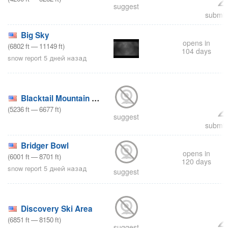
suggest
submit 
Big Sky
opens in
(
6802
ft
—
11149
ft
)
104 days
snow report 5 дней назад
Blacktail Mountain Ski Area
(
5236
ft
—
6677
ft
)
suggest
submit 
Bridger Bowl
opens in
(
6001
ft
—
8701
ft
)
120 days
snow report 5 дней назад
suggest
Discovery Ski Area
(
6851
ft
—
8150
ft
)
suggest