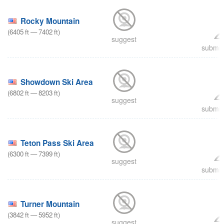
Rocky Mountain
(
6405
ft
—
7402
ft
)
suggest
submit 
Showdown Ski Area
(
6802
ft
—
8203
ft
)
suggest
submit 
Teton Pass Ski Area
(
6300
ft
—
7399
ft
)
suggest
submit 
Turner Mountain
(
3842
ft
—
5952
ft
)
suggest