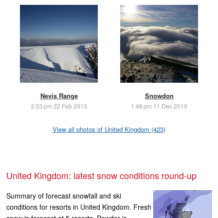
Nevis Range
Snowdon
2:53 pm 22 Feb 2013
1:46 pm 11 Dec 2010
View all photos of United Kingdom (423)
United Kingdom: latest snow conditions round-up
Summary of forecast snowfall and ski
conditions for resorts in United Kingdom. Fresh
snow is forecast at 5 resorts. Powder is