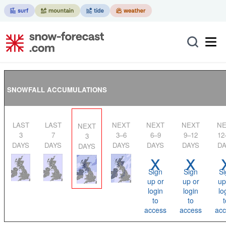
SNOWFALL ACCUMULATIONS
LAST
LAST
NEXT
NEXT
NEXT
NEXT
NEXT
3
7
3–6
6–9
9–12
12
3
DAYS
DAYS
DAYS
DAYS
DAYS
DA
DAYS
x
x
Sign
Sign
Si
up or
up or
up
login
login
lo
to
to
t
access
access
acc