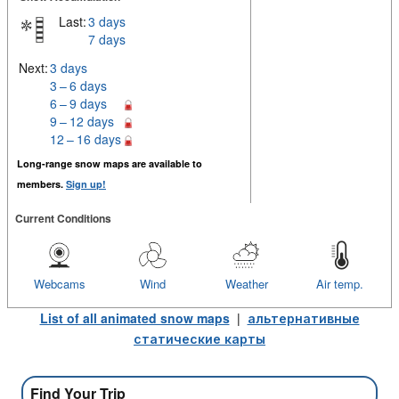
Last:
3 days
7 days
Next:
3 days
3 – 6 days
6 – 9 days
9 – 12 days
12 – 16 days
Long-range snow maps are available to
members.
Sign up!
Current Conditions
Webcams
Wind
Weather
Air temp.
List of all animated snow maps
|
альтернативные
статические карты
Find Your Trip