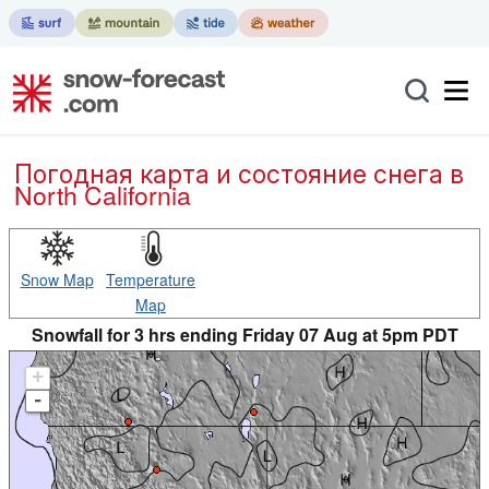
Погодная карта и состояние снега в
North California
Snow Map
Temperature
Map
Snowfall for 3 hrs ending Friday 07 Aug at 5pm PDT
+
-