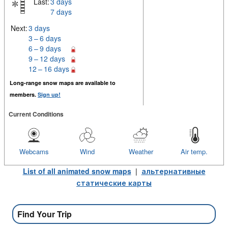
Last:
3 days
7 days
Next:
3 days
3 – 6 days
6 – 9 days
9 – 12 days
12 – 16 days
Long-range snow maps are available to
members.
Sign up!
Current Conditions
Webcams
Wind
Weather
Air temp.
List of all animated snow maps
|
альтернативные
статические карты
Find Your Trip