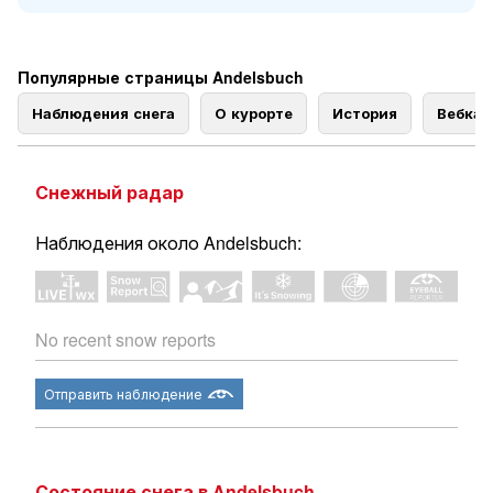
Популярные страницы Andelsbuch
Наблюдения снега
О курорте
История
Вебка
Снежный радар
Наблюдения около Andelsbuch:
No recent snow reports
Отправить наблюдение
Состояние снега в Andelsbuch