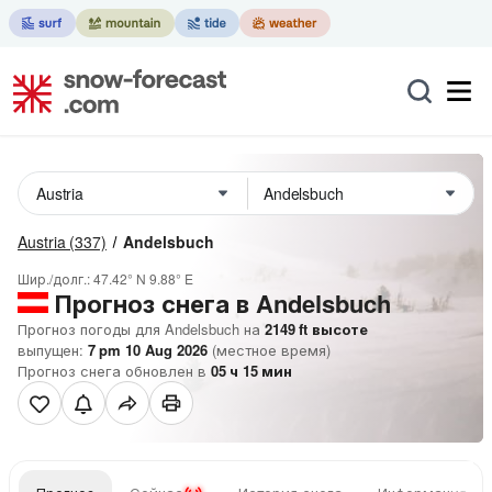
Austria
(337)
Andelsbuch
Шир./долг.:
47.42° N
9.88° E
Прогноз снега в Andelsbuch
Прогноз погоды для Andelsbuch на
2149
ft
высоте
выпущен:
7 pm 10 Aug 2026
(местное время)
Прогноз снега обновлен в
05
ч
15
мин