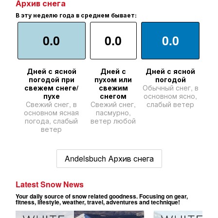
Архив снега
В эту неделю года в среднем бывает:
0.0
0.0
0.0
Дней с ясной
Дней с
Дней с ясной
погодой при
пухом или
погодой
свежем снеге/
свежим
Обычный снег, в
пухе
снегом
основном ясно,
Свежий снег, в
Свежий снег,
слабый ветер
основном ясная
пасмурно,
погода, слабый
ветер любой
ветер
Andelsbuch Архив снега