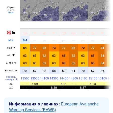
Карта
снега
Ещё
in
—
—
—
—
—
—
—
—
—
0.4
—
—
—
—
—
—
—
—
in
64
77
82
73
77
82
72
77
84
7
max
°
F
63
66
82
63
68
82
63
68
84
6
min
°
F
63
66
82
63
68
82
63
68
84
6
chill
°
F
70
57
42
68
59
44
70
57
36
5
Влажн.
%
Уровень
13500
13500
14100
14300
14400
14800
15100
15100
15100
149
замерз.
ft
—
6:09
—
—
6:11
—
—
6:13
—
—
—
—
8:39
—
—
8:37
—
—
8:
Информация о лавинах:
European Avalanche
Warning Services (EAWS)