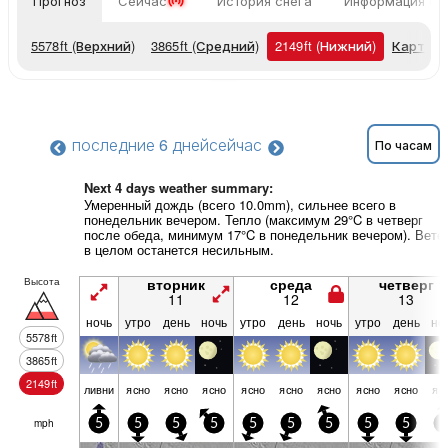
Прогноз
Сейчас
История снега
Информация о 
5578
ft
(Верхний)
3865
ft
(Средний)
2149
ft
(Нижний)
Карты п
последние 6 дней
сейчас
По часам
Next 4 days weather summary:
Умеренный дождь (всего 10.0mm), сильнее всего в
понедельник вечером. Тепло (максимум 29°C в четверг
после обеда, минимум 17°C в понедельник вечером). Вете
в целом останется несильным.
Высота
вторник
среда
четверг
11
12
13
ночь
утро
день
ночь
утро
день
ночь
утро
день
но
5578
ft
3865
ft
2149
ft
ливни
ясно
ясно
ясно
ясно
ясно
ясно
ясно
ясно
яс
mph
5
5
5
5
5
5
5
5
5
5