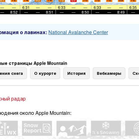
—
—
6:31
—
—
6:33
—
—
6:33
—
—
6:35
—
8:52
—
—
8:51
—
—
8:50
—
—
8:49
—
мация о лавинах:
National Avalanche Center
ые страницы Apple Mountain
ения снега
О курорте
История
Вебкамеры
Сх
ный радар
юдения около Apple Mountain: