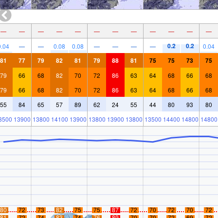
—
—
—
—
—
—
—
—
—
—
—
—
0.2
0.2
0.04
—
—
0.08
0.08
—
—
—
—
0.04
81
77
79
82
81
79
88
81
75
75
73
75
79
66
68
82
70
72
86
63
64
68
66
68
79
66
68
82
70
72
86
63
64
68
66
68
55
84
65
57
89
62
24
55
44
80
93
80
3500
13900
13800
14100
13900
13800
13900
13800
13500
14400
14800
14800
80
72
73
82
75
75
87
72
70
72
70
72
81
72
74
83
74
76
89
70
70
72
69
72