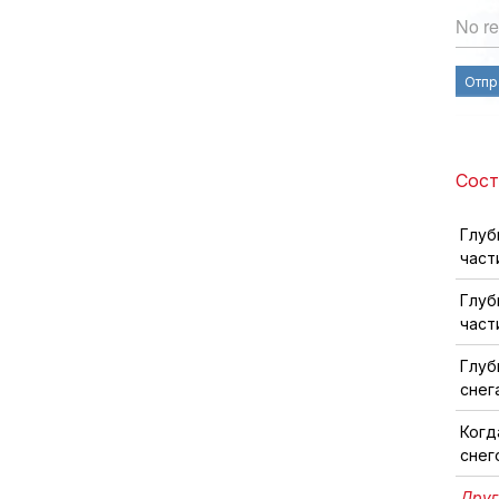
No re
Отпр
Сост
Глуб
част
Глуб
част
Глуб
снег
Когд
снег
Друг