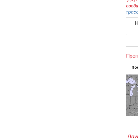
сооб
трасс
Н
Прог
По
Друг