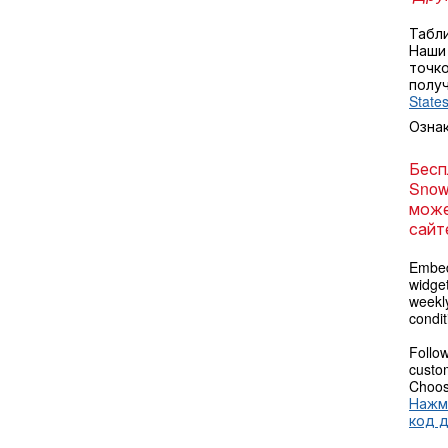
Табл
Наши
точко
полу
State
Озна
Бесп
Snow
може
сайт
Embed
widget
weekl
condit
Follow
custom
Choose
Нажм
код 