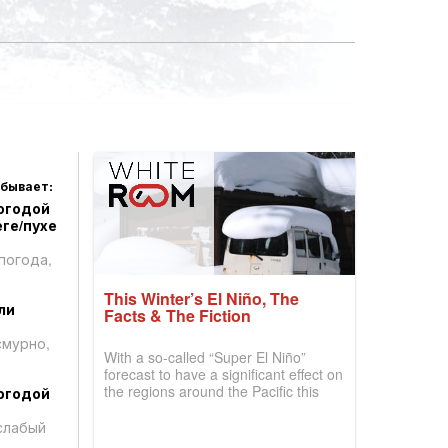
 бывает:
огодой
ге/пухе
погода,
This Winter’s El Niño, The
ли
Facts & The Fiction
смурно,
With a so-called “Super El Niño”
forecast to have a significant effect on
the regions around the Pacific this
огодой
winter, the question skiers are asking
is simple: book now or wait, and
слабый
where are the best odds?