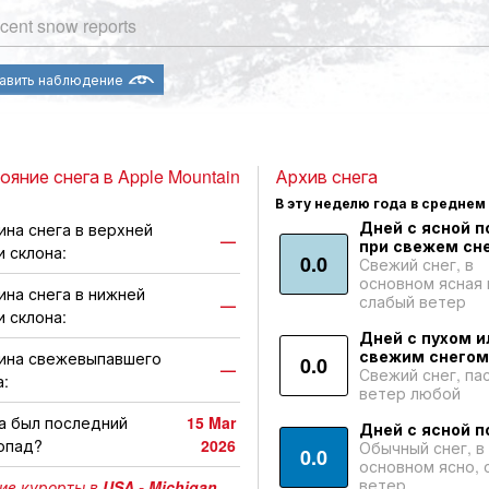
cent snow reports
авить наблюдение
ояние снега в Apple Mountain
Архив снега
В эту неделю года в среднем
Дней с ясной п
ина снега в верхней
—
при свежем сне
и склона:
0.0
Свежий снег, в
основном ясная 
ина снега в нижней
слабый ветер
—
и склона:
Дней с пухом и
свежим снегом
ина свежевыпавшего
0.0
—
Свежий снег, па
а:
ветер любой
а был последний
15 Mar
Дней с ясной п
опад?
2026
Обычный снег, в
0.0
основном ясно, 
ветер
ие курорты в
USA - Michigan