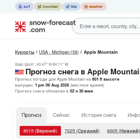
Курорты
USA - Michigan
(39)
Apple Mountain
Шир./долг.:
43.47° N
84.11° W
Прогноз снега в Apple Mounta
Прогноз погоды для Apple Mountain на
801
ft
высоте
выпущен:
1 pm 06 Aug 2026
(местное время)
Прогноз снега обновлен в
02
ч
30
мин
Прогноз
Сейчас
История снега
Инфо
801
ft
(Верхний)
702
ft
(Средний)
600
ft
(Нижний)