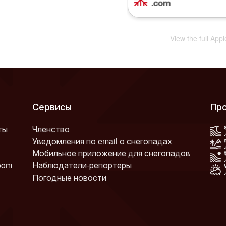
View the full App
Сервисы
Пр
ты
Членство
Уведомления по email о снегопадах
Мобильное приложение для снегопадов
oom
Наблюдатели-репортеры
Погодные новости