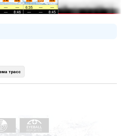
—
—
6:35
—
—
—
8:46
—
—
8:45
ема трасс