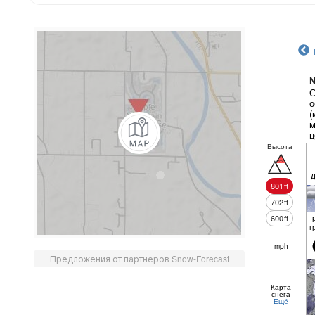
N
С
о
(
м
ц
Высота
801
ft
702
ft
600
ft
г
mph
Предложения от партнеров Snow-Forecast
Карта
снега
Ещё