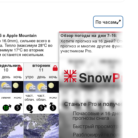
По часам
6 в Apple Mountain
Обзор погоды на дни 7–16:
 16.0mm), сильнее всего в
Хотите прогноз на 16 дней? Откройте
а. Тепло (максимум 28°C во
прогноз и многие другие функции, ста
инимум 17°C во вторник
участником Pro.
м останется несильным.
едельник
вторник
10
11
Snow
Pro
день
ночь
утро
день
ночь
част.
част.
ливни
ясно
ясно
облач.
облач.
Станьте Pro и получите:
10
5
5
5
5
Почасовые и 16-дневные
прогнозы снега
Быстрый просмотр без ре
Разблокируйте полный дос