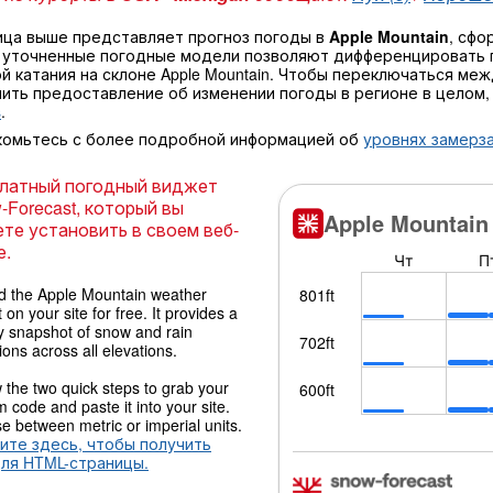
ица выше представляет прогноз погоды в
Apple Mountain
, сфо
 уточненные погодные модели позволяют дифференцировать 
й катания на склоне Apple Mountain. Чтобы переключаться ме
чить предоставление об изменении погоды в регионе в целом
s
.
комьтесь с более подробной информацией об
уровнях замерза
латный погодный виджет
-Forecast, который вы
те установить в своем веб-
е.
 the Apple Mountain weather
 on your site for free. It provides a
y snapshot of snow and rain
ions across all elevations.
 the two quick steps to grab your
 code and paste it into your site.
 between metric or imperial units.
ите здесь, чтобы получить
для HTML-страницы.