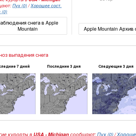
щают:
Пух (0)
/
Хорошее сост.
 (0)
аблюдения снега в Apple
Mountain
Apple Mountain Архив 
ноз выпадения снега
следние 7 дней
Последние 3 дня
Следующие 3 дня
ие курорты в
USA - Michigan
сообщают:
Пух (0)
/
Хорошее