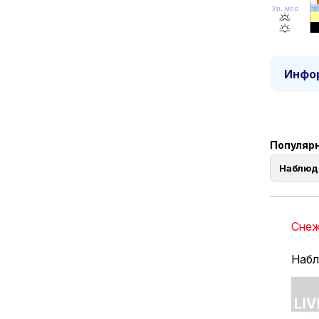
Ур. моря
Инфор
Популярн
Наблюд
Снеж
Набл