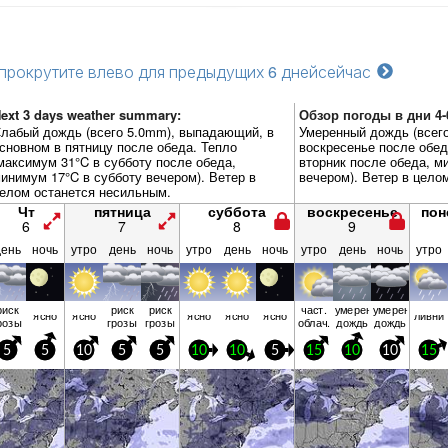
прокрутите влево для предыдущих 6 дней
сейчас
ext 3 days weather summary:
Обзор погоды в дни 4-
лабый дождь (всего 5.0mm), выпадающий, в
Умеренный дождь (всего
сновном в пятницу после обеда. Тепло
воскресенье после обед
максимум 31°C в субботу после обеда,
вторник после обеда, м
инимум 17°C в субботу вечером). Ветер в
вечером). Ветер в цело
елом останется несильным.
Чт
пятница
суббота
воскресенье
пон
6
7
8
9
день
ночь
утро
день
ночь
утро
день
ночь
утро
день
ночь
утро
риск
риск
риск
част.
умерен.
умерен.
ясно
ясно
ясно
ясно
ясно
ливни
розы
грозы
грозы
облач.
дождь
дождь
5
5
10
5
5
10
10
5
15
10
10
15