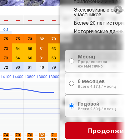
приложении и на веб-сайте
Эксклюзивные скидки для
участников
—
—
—
—
—
Более 20 лет истории снег
0.1
—
—
—
—
Исторические данные о сн
75
75
73
82
79
73
64
66
81
63
Месяц
73
64
66
81
63
7
Продлевается
ежемесячно
72
90
61
40
79
14100
14400
13800
13000
13000
6 месяцев
24
Всего 4.17 $ / месяц
Годовой
29
Всего 2.50 $ / месяц
Продолжить
74
70
70
82
71
74
69
70
83
69