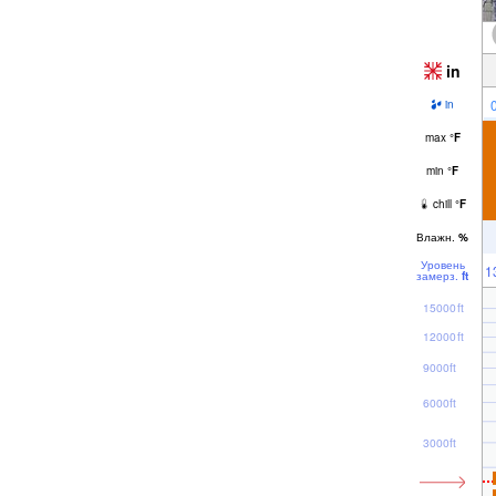
in
in
max
°
F
min
°
F
chill
°
F
Влажн.
%
Уровень
1
замерз.
ft
15000ft
12000ft
9000ft
6000ft
3000ft