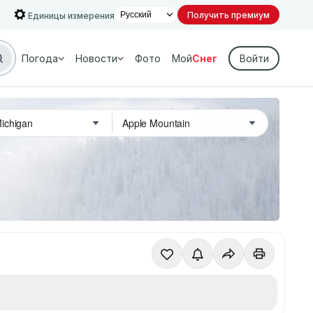
Получить премиум
Единицы измерения
Погода
Новости
Фото
Мой
Снег
Войти