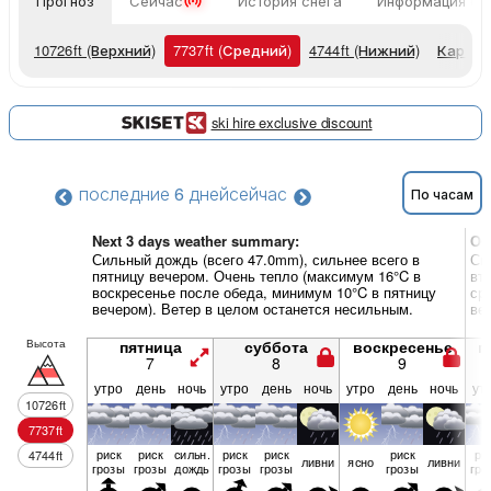
Прогноз
Сейчас
История снега
Информация о 
10726
ft
(Верхний)
7737
ft
(Средний)
4744
ft
(Нижний)
Карты 
ski hire exclusive discount
последние 6 дней
сейчас
По часам
Next 3 days weather summary:
Об
Сильный дождь (всего 47.0mm), сильнее всего в
Си
пятницу вечером. Очень тепло (максимум 16°C в
вт
воскресенье после обеда, минимум 10°C в пятницу
ср
вечером). Ветер в целом останется несильным.
ве
Высота
пятница
суббота
воскресенье
п
7
8
9
утро
день
ночь
утро
день
ночь
утро
день
ночь
ут
10726
ft
7737
ft
риск
риск
сильн.
риск
риск
риск
ри
4744
ft
ливни
ясно
ливни
грозы
грозы
дождь
грозы
грозы
грозы
гро