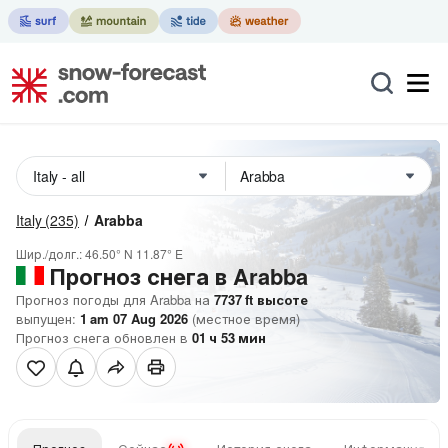
Italy
(235)
Arabba
Шир./долг.:
46.50° N
11.87° E
Прогноз снега в Arabba
Прогноз погоды для Arabba на
7737
ft
высоте
выпущен:
1 am 07 Aug 2026
(местное время)
Прогноз снега обновлен в
01
ч
53
мин