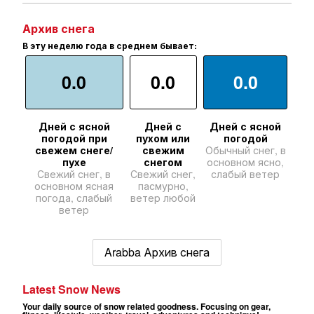
Архив снега
В эту неделю года в среднем бывает:
0.0
0.0
0.0
Дней с ясной
Дней с
Дней с ясной
погодой при
пухом или
погодой
свежем снеге/
свежим
Обычный снег, в
пухе
снегом
основном ясно,
Свежий снег, в
Свежий снег,
слабый ветер
основном ясная
пасмурно,
погода, слабый
ветер любой
ветер
Arabba Архив снега