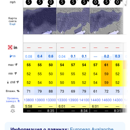
mph
5
5
0
5
5
5
0
5
0
5
Карта
снега
Ещё
in
—
—
—
—
—
—
—
—
—
0.4
0.6
0.1
0.1
0.2
0.3
0.08
0.04
—
0.
in
55
55
50
54
57
54
57
61
55
5
max
°
F
52
55
50
50
55
52
54
59
52
5
min
°
F
52
54
50
50
55
52
54
59
52
5
chill
°
F
71
79
88
73
69
79
61
72
75
5
Влажн.
%
Уровень
13800
13900
13300
13300
13900
14100
14400
14600
14300
141
замерз.
ft
5:58
—
—
6:01
—
—
6:01
—
—
6:
—
—
8:35
—
—
8:34
—
—
8:31
Информация о лавинах:
European Avalanche