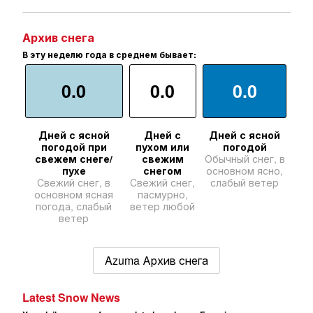
Архив снега
В эту неделю года в среднем бывает:
0.0
0.0
0.0
Дней с ясной
Дней с
Дней с ясной
погодой при
пухом или
погодой
свежем снеге/
свежим
Обычный снег, в
пухе
снегом
основном ясно,
Свежий снег, в
Свежий снег,
слабый ветер
основном ясная
пасмурно,
погода, слабый
ветер любой
ветер
Azuma Архив снега