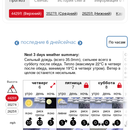
Прогноз
Сейчас
История снега
Информация о кур
4429
ft
(Верхний)
3527
ft
(Средний)
2625
ft
(Нижний)
Карты 
последние 6 дней
сейчас
По часам
Next 3 days weather summary:
Об
Сильный дождь (всего 35.0mm), сильнее всего в
Сл
субботу после обеда. Тепло (максимум 22°C в четверг
ос
после обеда, минимум 19°C в четверг утром). Ветер в
(м
целом останется несильным.
во
не
Высота
четверг
пятница
суббота
в
6
7
8
утро
день
ночь
утро
день
ночь
утро
день
ночь
ут
4429
ft
3527
ft
риск
риск
риск
риск
риск
риск
ри
2625
ft
ясно
ясно
ливни
грозы
грозы
грозы
грозы
грозы
грозы
гро
mph
10
10
5
5
5
5
0
0
5
5