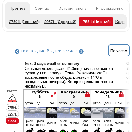
Прогноз
Сейчас
История снега
Информация о кур
2759
ft
(Верхний)
2257
ft
(Средний)
1755
ft
(Нижний)
Карты п
последние 6 дней
сейчас
По часам
Next 3 days weather summary:
Об
Сильный дождь (всего 21.0mm), сильнее всего в
Ум
субботу после обеда. Тепло (максимум 26°C в
ср
воскресенье после обеда, минимум 14°C в
об
понедельник вечером). Ветер в целом останется
це
несильным.
Высота
суббота
воскресенье
понедельник
8
9
10
утро
день
ночь
утро
день
ночь
утро
день
ночь
ут
2759
ft
2257
ft
риск
риск
риск
част.
обла­
слаб.
1755
ft
ливни
ливни
ливни
лив
грозы
грозы
грозы
облач.
чно
дождь