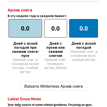
Архив снега
В эту неделю года в среднем бывает:
0.0
0.0
0.0
Дней с ясной
Дней с
Дней с ясной
погодой при
пухом или
погодой
свежем снеге/
свежим
Обычный снег, в
пухе
снегом
основном ясно,
Свежий снег, в
Свежий снег,
слабый ветер
основном ясная
пасмурно,
погода, слабый
ветер любой
ветер
Balsams Wilderness Архив снега