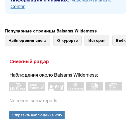
Center
Популярные страницы Balsams Wilderness
Наблюдения снега
О курорте
История
Вебка
Снежный радар
Наблюдения около Balsams Wilderness:
No recent snow reports
Отправить наблюдение