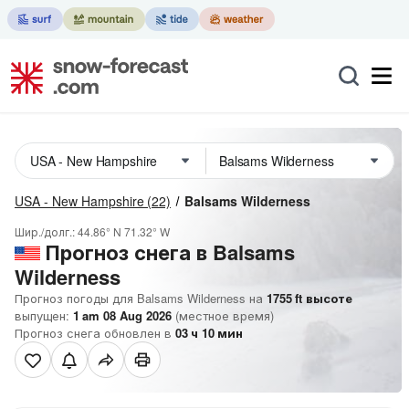
USA - New Hampshire
(22)
Balsams Wilderness
Шир./долг.:
44.86° N
71.32° W
Прогноз снега в Balsams
Wilderness
Прогноз погоды для Balsams Wilderness на
1755
ft
высоте
выпущен:
1 am 08 Aug 2026
(местное время)
Прогноз снега обновлен в
03
ч
10
мин