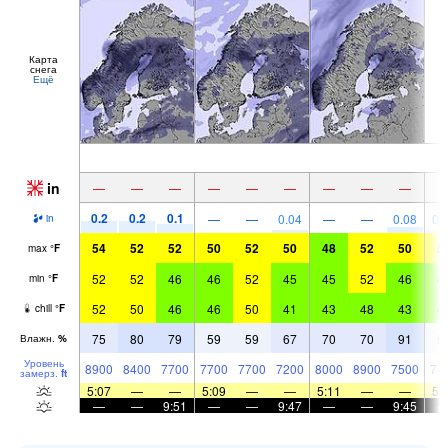
Карта
снега
Ещё
in
—
—
—
—
—
—
—
—
—
0.2
0.2
0.1
—
—
0.04
—
—
0.08
0.
in
54
52
52
50
52
50
48
52
50
5
max
°
F
52
52
46
46
52
45
45
52
46
4
min
°
F
52
50
46
46
50
41
43
48
43
4
chill
°
F
75
80
79
59
59
67
70
70
91
5
Влажн.
%
Уровень
8900
8400
7700
7700
7700
7200
8000
8900
7500
74
замерз.
ft
5:07
—
—
5:09
—
—
5:11
—
—
5:
—
—
9:51
—
—
9:47
—
—
9:45