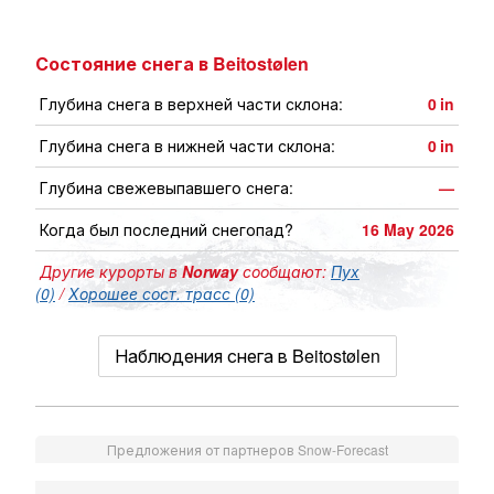
Состояние снега в Beitostølen
Глубина снега в верхней части склона:
0
in
Глубина снега в нижней части склона:
0
in
Глубина свежевыпавшего снега:
—
Когда был последний снегопад?
16 May 2026
Другие курорты в
Norway
сообщают:
Пух
(0)
/
Хорошее сост. трасс (0)
Наблюдения снега в Beitostølen
Предложения от партнеров Snow-Forecast