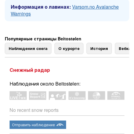
Информация о лавинах:
Varsom.no Avalanche
Warnings
Популярные страницы Beitostølen
Наблюдения снега
О курорте
История
Вебка
Снежный радар
Наблюдения около Beitostølen:
No recent snow reports
Отправить наблюдение