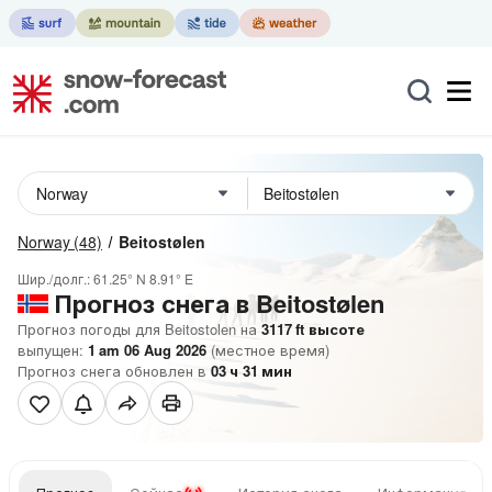
Norway
(48)
Beitostølen
Шир./долг.:
61.25° N
8.91° E
Прогноз снега в Beitostølen
Прогноз погоды для Beitostolen на
3117
ft
высоте
выпущен:
1 am 06 Aug 2026
(местное время)
Прогноз снега обновлен в
03
ч
31
мин