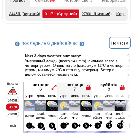
Прогноз
Сейчас
История снега
Информация о 
3445
ft
(Верхний)
3117
ft
(Средний)
2789
ft
(Нижний)
Карты п
последние 6 дней
сейчас
По часам
Next 3 days weather summary:
Об
Умеренный дождь (всего 14.0mm), сильнее всего в
Не
четверг утром. Очень тепло (максимум 12°C в четверг
во
утром, минимум 7°C в пятницу вечером). Ветер в
вт
целом останется несильным.
ве
во
Высота
четверг
пятница
суббота
в
6
7
8
утро
день
ночь
утро
день
ночь
утро
день
ночь
ут
3445
ft
3117
ft
слаб.
част.
обла­
част.
обла­
слаб.
2789
ft
ливни
ливни
ливни
лив
дождь
облач.
чно
облач.
чно
дождь
mph
5
5
5
5
5
5
5
10
10
2