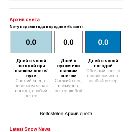
Архив снега
В эту неделю года в среднем бывает:
0.0
0.0
0.0
Дней с ясной
Дней с
Дней с ясной
погодой при
пухом или
погодой
свежем снеге/
свежим
Обычный снег, в
пухе
снегом
основном ясно,
Свежий снег, в
Свежий снег,
слабый ветер
основном ясная
пасмурно,
погода, слабый
ветер любой
ветер
Beitostølen Архив снега