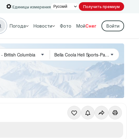
Получить премиум
Единицы измерения
Погода
Новости
Фото
Мой
Снег
Войти