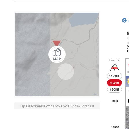
N
С
п
(
в
Высота
11798
ft
9049
ft
6300
ft
mph
Предложения от партнеров Snow-Forecast
Карта