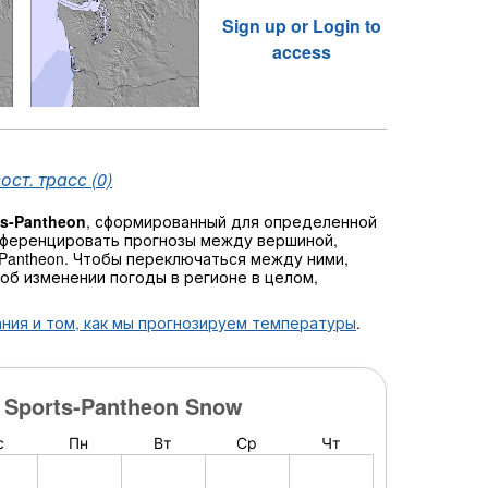
Sign up or Login to
access
ст. трасс (0)
rts-Pantheon
, сформированный для определенной
фференцировать прогнозы между вершиной,
ts-Pantheon. Чтобы переключаться между ними,
об изменении погоды в регионе в целом,
ния и том, как мы прогнозируем температуры
.