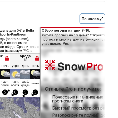
По часам
ды в дни 5-7 в Bella
Обзор погоды на дни 7–16:
 Sports-Pantheon
Хотите прогноз на 16 дней? Откройте полны
дь (всего 6.0mm),
прогноз и многие другие функции, став
, в основном во
участником Pro.
сле обеда. Сравнительно
ода (максимум 7°C в
сле обеда, минимум 4°C
ик
среда
ник вечером). Ветер в
12
Snow
Pro
нется несильным.
ночь
утро
день
ночь
част.
част.
слаб.
ливни
облач.
облач.
дождь
Станьте Pro и получите:
5
0
5
5
Почасовые и 16-дневные
прогнозы снега
Быстрый просмотр без рекламы
Разблокируйте полный доступ 