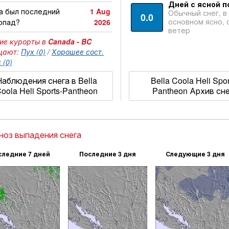
Дней с ясной п
а был последний
1 Aug
Обычный снег, в
0.0
основном ясно, 
опад?
2026
ветер
ие курорты в
Canada - BC
щают:
Пух (0)
/
Хорошее сост.
 (0)
Наблюдения снега в Bella
Bella Coola Heli Spor
oola Heli Sports-Pantheon
Pantheon Архив сн
ноз выпадения снега
следние 7 дней
Последние 3 дня
Следующие 3 дня