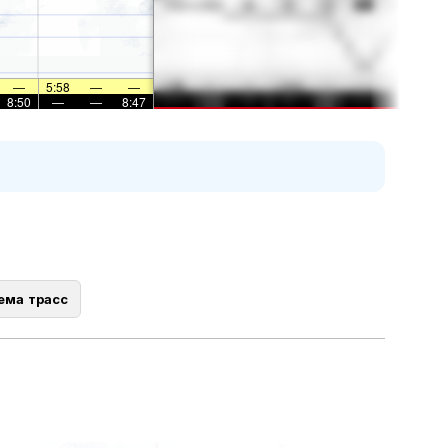
—
5:58
—
—
8:50
—
—
8:47
ема трасс