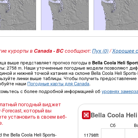
ие курорты в
Canada - BC
сообщают:
Пух (0)
/
Хорошее со
ица выше представляет прогноз погоды в
Bella Coola Heli Spo
ты: 2758 m. Наши уточненные погодные модели позволяют ди
иной и нижней точкой катания на склоне Bella Coola Heli Spor
ьзуйте линки выше таблицы. Чтобы получить предоставление 
обуйте наши
Погодные карты для Canada
.
комьтесь с более подробной информацией об
уровнях замерза
латный погодный виджет
-Forecast, который вы
те установить в своем веб-
е.
 the Bella Coola Heli Sports-