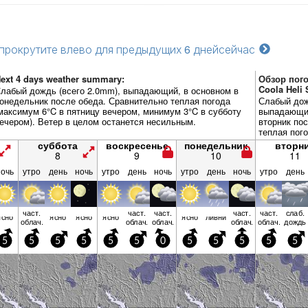
прокрутите влево для предыдущих 6 дней
сейчас
ext 4 days weather summary:
Обзор пого
Coola Heli
лабый дождь (всего 2.0mm), выпадающий, в основном в
онедельник после обеда. Сравнительно теплая погода
Слабый дож
максимум 6°C в пятницу вечером, минимум 3°C в субботу
выпадающий
ечером). Ветер в целом останется несильным.
вторник по
теплая пог
четверг по
суббота
воскресенье
понедельник
вторн
в понедель
8
9
10
11
целом оста
ночь
утро
день
ночь
утро
день
ночь
утро
день
ночь
утро
день
част.
част.
част.
част.
част.
слаб.
ясно
ясно
ясно
ясно
ясно
ливни
облач.
облач.
облач.
облач.
облач.
дождь
5
5
5
5
5
5
0
5
5
5
5
5