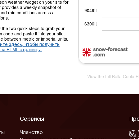
on weather widget on your site for
It provides a weekly snapshot of
nd rain conditions across all
ions.
 the two quick steps to grab your
 code and paste it into your site.
 between metric or imperial units.
ите здесь, чтобы получить
для HTML-страницы.
View the full Bella Coola 
Сервисы
Пр
ты
Членство