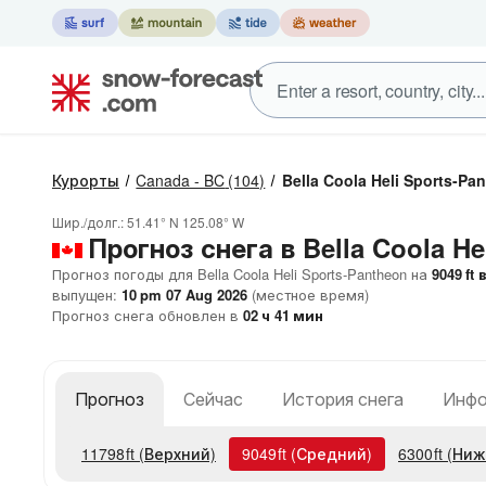
Курорты
Canada - BC
(104)
Bella Coola Heli Sports-Pa
Шир./долг.:
51.41° N
125.08° W
Прогноз снега в Bella Coola He
Прогноз погоды для Bella Coola Heli Sports-Pantheon на
9049
ft
в
выпущен:
10 pm 07 Aug 2026
(местное время)
Прогноз снега обновлен в
02
ч
41
мин
Прогноз
Сейчас
История снега
Инфо
11798
ft
(Верхний)
9049
ft
(Средний)
6300
ft
(Ниж