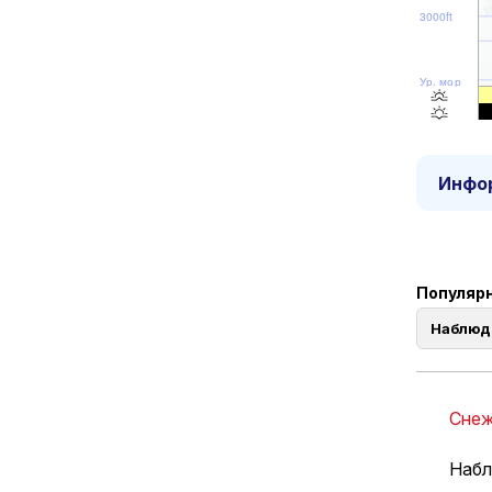
3000ft
Ур. моря
Инфор
Популярн
Наблюд
Снеж
Набл