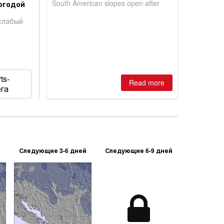
South American slopes open after
огодой
huge snowfalls, New Zealand posts
best conditions of season so far,
слабый
Australian areas open most terrain of
2026, northern hemisphere down to
two outdoor areas still open.
ts-
Read more
ега
Следующие 3-6 дней
Следующие 6-9 дней