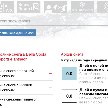
cent snow reports
авить наблюдение
ояние снега в Bella Coola
Архив снега
Sports-Pantheon
В эту неделю года в среднем
Дней с ясной п
при свежем сне
ина снега в верхней
0.0
—
Свежий снег, в
и склона:
основном ясная 
слабый ветер
ина снега в нижней
—
Дней с пухом и
и склона:
свежим снегом
0.0
Свежий снег, па
ина свежевыпавшего
—
ветер любой
а: