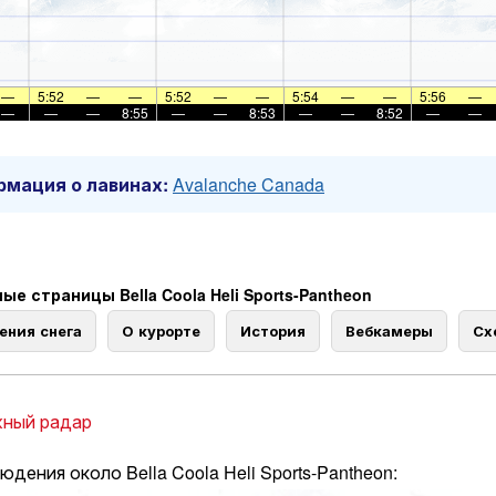
—
5:52
—
—
5:52
—
—
5:54
—
—
5:56
—
—
—
—
8:55
—
—
8:53
—
—
8:52
—
—
мация о лавинах:
Avalanche Canada
ые страницы Bella Coola Heli Sports-Pantheon
ения снега
О курорте
История
Вебкамеры
Сх
ный радар
юдения около Bella Coola Heli Sports-Pantheon: