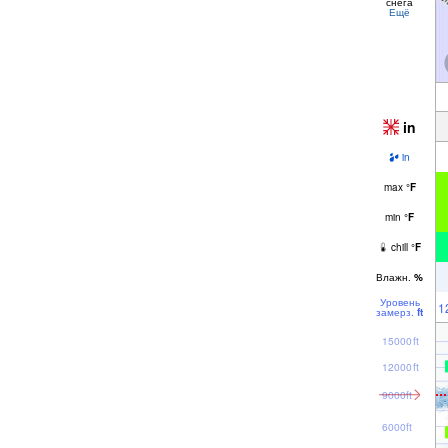
снега
Ещё
in
in
max
°
F
min
°
F
chill
°
F
Влажн.
%
Уровень
1
замерз.
ft
15000ft
12000ft
9000ft
6000ft