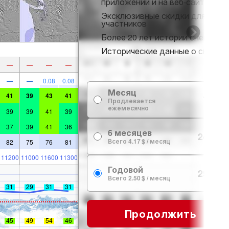
приложении и на веб-сайте
Эксклюзивные скидки для
участников
Более 20 лет истории снега
Исторические данные о снеге
—
—
—
—
—
—
0.08
0.08
Месяц
41
39
43
41
7.99 $
Продлевается
ежемесячно
39
39
41
39
37
39
41
36
6 месяцев
24.99 $
Всего 4.17 $ / месяц
82
75
76
81
11200
11000
11600
11300
Годовой
29.99 $
Всего 2.50 $ / месяц
31
29
31
31
Продолжить
45
49
54
46