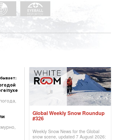
 бывает:
огодой
ге/пухе
погода,
Global Weekly Snow Roundup
ли
#326
смурно,
Weekly Snow News for the Global
snow scene, updated 7 August 2026: