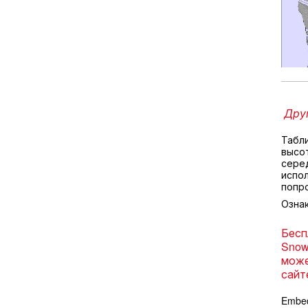
Друг
Табл
высо
серед
испол
попр
Озна
Бесп
Snow
може
сайт
Embed