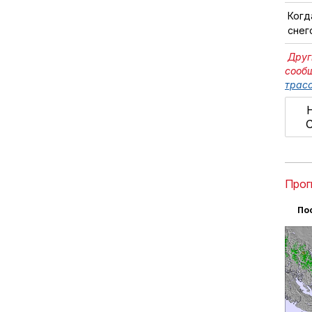
Когд
снег
Друг
сооб
трасс
C
Прог
По