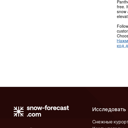
Panthe
free. 
snow a
elevat
Follow
custom
Choose
Нажм
код 
Исследовать
Снежные курор