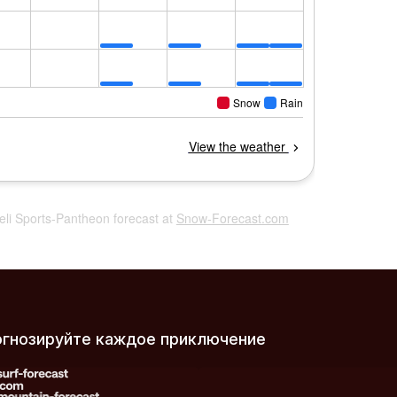
Heli Sports-Pantheon forecast at
Snow-Forecast.com
огнозируйте каждое приключение