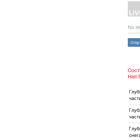
No re
Отпр
Сост
Heli 
Глуб
част
Глуб
част
Глуб
снег