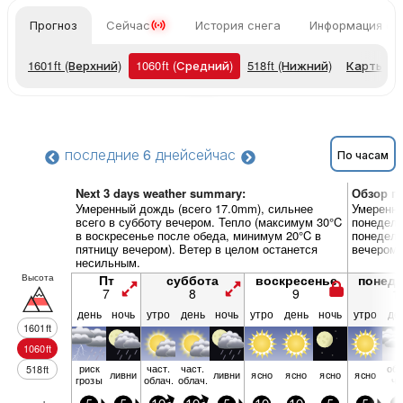
Прогноз
Сейчас
История снега
Информация о 
1601
ft
(Верхний)
1060
ft
(Средний)
518
ft
(Нижний)
Карты п
последние 6 дней
сейчас
По часам
Next 3 days weather summary:
Обзор по
Умеренный дождь (всего 17.0mm), сильнее
Умеренны
всего в субботу вечером. Тепло (максимум 30°C
понедель
в воскресенье после обеда, минимум 20°C в
понедель
пятницу вечером). Ветер в целом останется
вечером)
несильным.
Высота
Пт
суббота
воскресенье
понед
7
8
9
1
день
ночь
утро
день
ночь
утро
день
ночь
утро
де
1601
ft
1060
ft
риск
част.
част.
обл
518
ft
ливни
ливни
ясно
ясно
ясно
ясно
грозы
облач.
облач.
чн