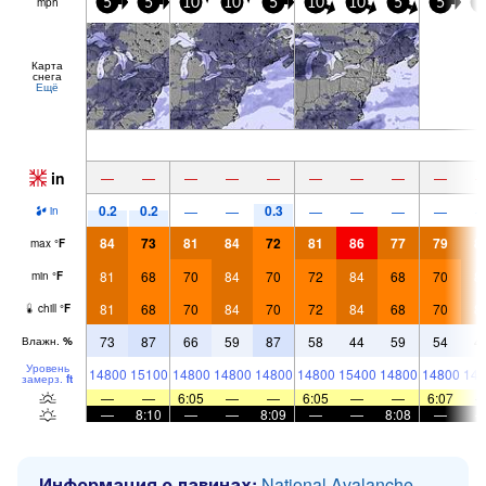
mph
5
5
10
10
5
10
10
5
5
5
Карта
снега
Ещё
in
—
—
—
—
—
—
—
—
—
0.2
0.2
0.3
—
—
—
—
—
—
in
84
73
81
84
72
81
86
77
79
8
max
°
F
81
68
70
84
70
72
84
68
70
8
min
°
F
81
68
70
84
70
72
84
68
70
8
chill
°
F
73
87
66
59
87
58
44
59
54
4
Влажн.
%
Уровень
14800
15100
14800
14800
14800
14800
15400
14800
14800
146
замерз.
ft
—
—
6:05
—
—
6:05
—
—
6:07
—
8:10
—
—
8:09
—
—
8:08
—
Информация о лавинах:
National Avalanche