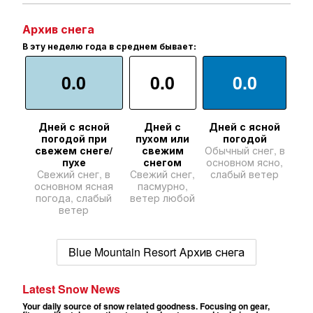
Архив снега
В эту неделю года в среднем бывает:
0.0
0.0
0.0
Дней с ясной
Дней с
Дней с ясной
погодой при
пухом или
погодой
свежем снеге/
свежим
Обычный снег, в
пухе
снегом
основном ясно,
Свежий снег, в
Свежий снег,
слабый ветер
основном ясная
пасмурно,
погода, слабый
ветер любой
ветер
Blue Mountain Resort Архив снега