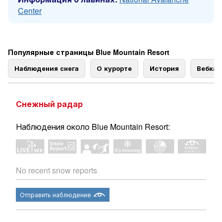
Center
Популярные страницы Blue Mountain Resort
Наблюдения снега
О курорте
История
Вебка
Снежный радар
Наблюдения около Blue Mountain Resort:
No recent snow reports
Отправить наблюдение