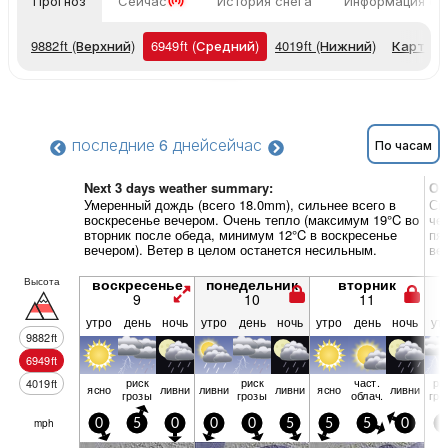
Прогноз
Сейчас
История снега
Информация о 
9882
ft
(Верхний)
6949
ft
(Средний)
4019
ft
(Нижний)
Карты п
последние 6 дней
сейчас
По часам
Next 3 days weather summary:
Об
Умеренный дождь (всего 18.0mm), сильнее всего в
Си
воскресенье вечером. Очень тепло (максимум 19°C во
че
вторник после обеда, минимум 12°C в воскресенье
пя
вечером). Ветер в целом останется несильным.
ве
Высота
воскресенье
понедельник
вторник
9
10
11
утро
день
ночь
утро
день
ночь
утро
день
ночь
ут
9882
ft
6949
ft
риск
риск
част.
ри
4019
ft
ясно
ливни
ливни
ливни
ясно
ливни
грозы
грозы
облач.
гро
mph
0
5
0
0
0
5
5
5
0
0