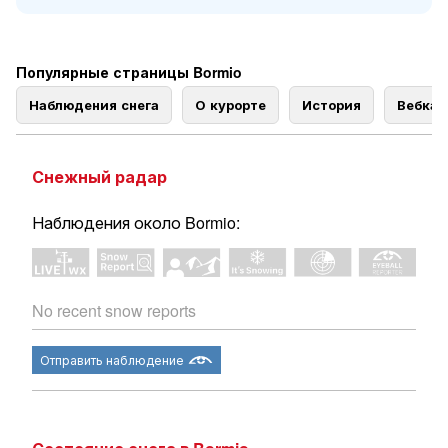
Популярные страницы Bormio
Наблюдения снега
О курорте
История
Вебка
Снежный радар
Наблюдения около Bormio:
No recent snow reports
Отправить наблюдение