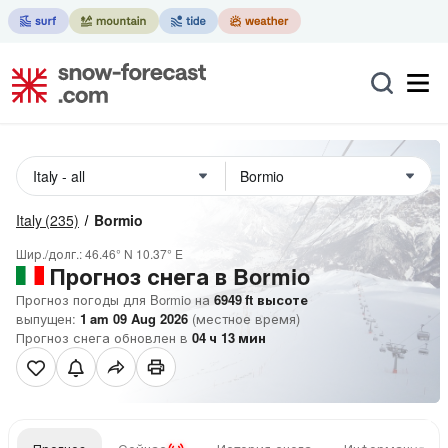
Italy
(235)
Bormio
Шир./долг.:
46.46° N
10.37° E
Прогноз снега в Bormio
Прогноз погоды для Bormio на
6949
ft
высоте
выпущен:
1 am 09 Aug 2026
(местное время)
Прогноз снега обновлен в
04
ч
13
мин