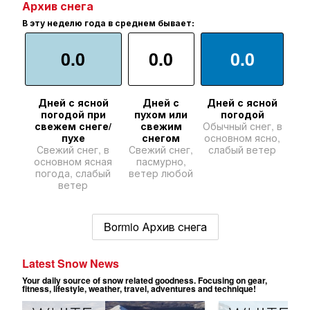
Архив снега
В эту неделю года в среднем бывает:
0.0
0.0
0.0
Дней с ясной
Дней с
Дней с ясной
погодой при
пухом или
погодой
свежем снеге/
свежим
Обычный снег, в
пухе
снегом
основном ясно,
Свежий снег, в
Свежий снег,
слабый ветер
основном ясная
пасмурно,
погода, слабый
ветер любой
ветер
Bormio Архив снега