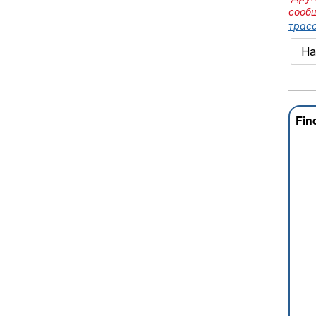
сооб
трасс
На
Fin