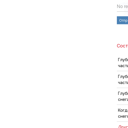
No re
Отпр
Сост
Глуб
част
Глуб
част
Глуб
снег
Когд
снег
Друг