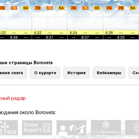
73
76
64
72
76
64
74
76
65
74
75
64
6:22
—
—
6:22
—
—
6:24
—
—
6:26
—
—
—
8:38
—
—
8:37
—
—
8:37
—
—
8:35
—
ые страницы Borovets
ения снега
О курорте
История
Вебкамеры
Сх
ный радар
юдения около Borovets: