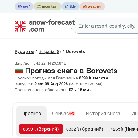
Курорты
Bulgaria
(9)
Borovets
Шир./долг.:
42.22° N
23.58° E
Прогноз снега в Borovets
Прогноз погоды для Borovets на
8399
ft
высоте
выпущен:
2 am 06 Aug 2026
(местное время)
Прогноз снега обновлен в
02
ч
16
мин
Прогноз
Сейчас
История снега
Ин
8399
ft
(Верхний)
6332
ft
(Средний)
4265
ft
(Нижн