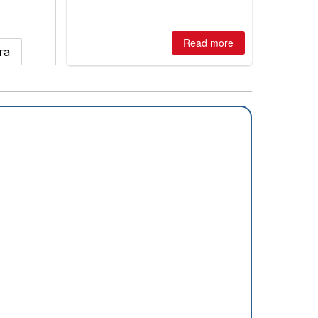
Read more
га