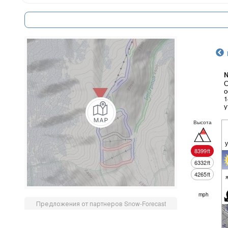
N
С
о
1
у
Высота
8399
ft
6332
ft
4265
ft
mph
Предложения от партнеров Snow-Forecast