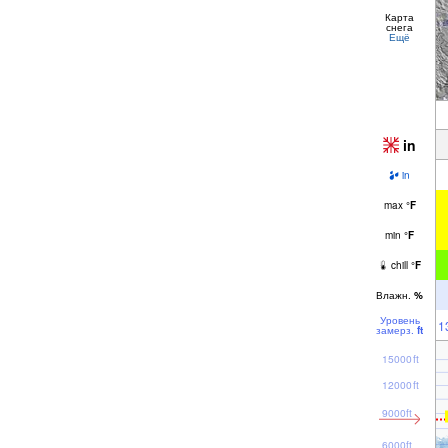
Карта
снега
Ещё
in
in
max
°
F
min
°
F
chill
°
F
Влажн.
%
Уровень
1
замерз.
ft
15000ft
12000ft
9000ft
6000ft