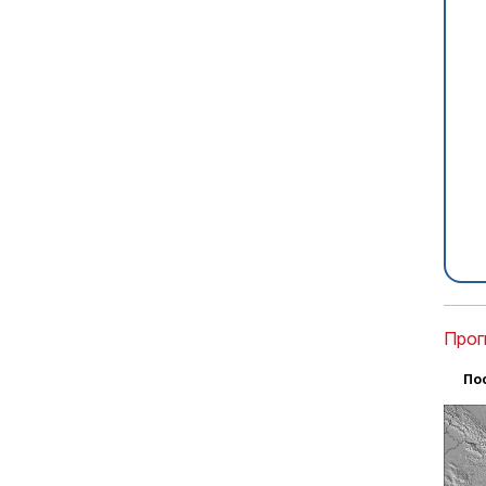
Прог
По