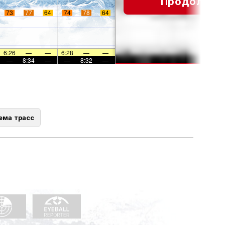
Продолжит
73
77
64
74
78
64
6:26
—
—
6:28
—
—
—
8:34
—
—
8:32
—
ема трасс