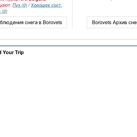
щают:
Пух (0)
/
Хорошее сост.
 (0)
блюдения снега в Borovets
Borovets Архив сне
d Your Trip