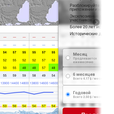
Разблокируйте полны
приложении и на веб-
Эксклюзивные скидки
участников
Более 20 лет истории 
Исторические данные 
—
—
—
—
—
—
—
—
—
—
—
—
54
57
55
55
57
55
Месяц
Продлевается
52
55
52
52
57
52
ежемесячно
50
55
48
48
57
48
6 месяцев
55
59
59
58
49
54
Всего 4.17 $ / месяц
13900
14400
14800
13800
14600
14600
Годовой
Всего 2.50 $ / месяц
53
56
54
54
57
54