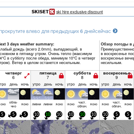
ski hire exclusive discount
прокрутите влево для предыдущих 6 дней
сейчас
ext 3 days weather summary:
Обзор погоды в д
лабый дождь (всего 2.0mm), выпадающий, в
Преимущественно 
сновном в пятницу утром. Очень тепло (максимум
в воскресенье по
4°C в субботу после обеда, минимум 10°C в четверг
воскресенье вече
тром). Ветер в целом останется несильным.
несильным.
четверг
пятница
суббота
воскресенье
6
7
8
9
утро
день
ночь
утро
день
ночь
утро
день
ночь
утро
день
ночь
обла­
част.
част.
ясно
ясно
ливни
ливни
ясно
ясно
ясно
ясно
ясно
чно
облач.
облач.
5
5
5
10
10
10
10
10
10
10
5
5