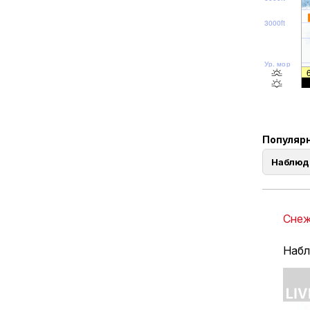
3000ft
Ур. моря
Популярн
Наблюд
Снеж
Набл