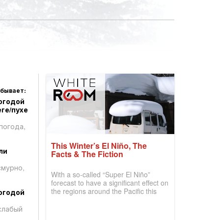
 бывает:
огодой
ге/пухе
погода,
This Winter’s El Niño, The
ли
Facts & The Fiction
смурно,
With a so-called “Super El Niño”
forecast to have a significant effect on
the regions around the Pacific this
огодой
winter, the question skiers are asking
is simple: book now or wait, and
слабый
where are the best odds?