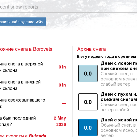
cent snow reports
авить наблюдение
ояние снега в Borovets
Архив снега
В эту неделю года в среднем
Дней с ясной п
ина снега в верхней
0
in
при свежем сне
и склона:
0.0
Свежий снег, в
основном ясная 
ина снега в нижней
слабый ветер
0
in
и склона:
Дней с пухом и
свежим снегом
ина свежевыпавшего
0.0
—
Свежий снег, па
а:
ветер любой
а был последний
2 May
Дней с ясной п
опад?
2026
Обычный снег, в
0.0
основном ясно, 
ветер
ие курорты в
Bulgaria