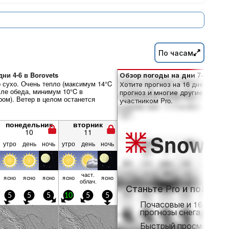
По часам
ни 4-6 в Borovets
Обзор погоды на дни 7–16:
сухо. Очень тепло (максимум 14°C
Хотите прогноз на 16 дней? Отк
сле обеда, минимум 10°C в
прогноз и многие другие функци
ром). Ветер в целом останется
участником Pro.
понедельник
вторник
10
11
Snow
Pr
утро
день
ночь
утро
день
ночь
част.
ясно
ясно
ясно
ясно
ясно
облач.
Станьте Pro и получит
5
5
5
10
5
5
Почасовые и 16-днев
прогнозы снега
Быстрый просмотр бе