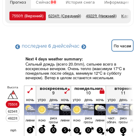
Прогноз
Сейчас
История снега
Информация о 
7550
ft
(Верхний)
6234
ft
(Средний)
4922
ft
(Нижний)
Карты 
последние 6 дней
сейчас
По часам
Next 4 days weather summary:
Сильный дождь (всего 20.0mm), сильнее всего в
воскресенье вечером. Очень тепло (максимум 17°C в
понедельник после обеда, минимум 12°C в субботу
вечером). Ветер в целом останется несильным.
Высота
воскресенье
понедельник
вторник
9
10
11
ночь
утро
день
ночь
утро
день
ночь
утро
день
но
7550
ft
6234
ft
риск
риск
част.
риск
4922
ft
ливни
ясно
ливни
ясно
ливни
лив
грозы
грозы
облач.
грозы
mph
5
0
0
5
0
0
5
0
5
0