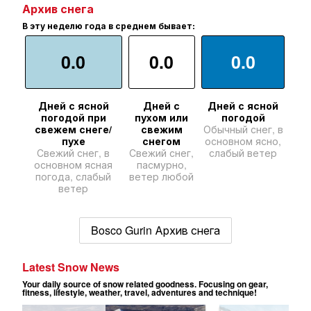
Архив снега
В эту неделю года в среднем бывает:
0.0
0.0
0.0
Дней с ясной
Дней с
Дней с ясной
погодой при
пухом или
погодой
свежем снеге/
свежим
Обычный снег, в
пухе
снегом
основном ясно,
Свежий снег, в
Свежий снег,
слабый ветер
основном ясная
пасмурно,
погода, слабый
ветер любой
ветер
Bosco Gurin Архив снега