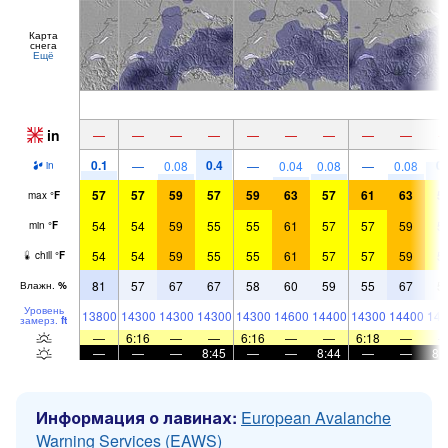
Карта
снега
Ещё
in
—
—
—
—
—
—
—
—
—
0.1
0.4
0.
—
0.08
—
0.04
0.08
—
0.08
in
57
57
59
57
59
63
57
61
63
5
max
°
F
54
54
59
55
55
61
57
57
59
5
min
°
F
54
54
59
55
55
61
57
57
59
5
chill
°
F
81
57
67
67
58
60
59
55
67
5
Влажн.
%
Уровень
13800
14300
14300
14300
14300
14600
14400
14300
14400
146
замерз.
ft
—
6:16
—
—
6:16
—
—
6:18
—
—
—
—
8:45
—
—
8:44
—
—
8:
Информация о лавинах:
European Avalanche
Warning Services (EAWS)