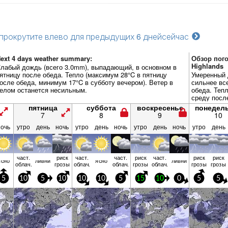
прокрутите влево для предыдущих 6 дней
сейчас
ext 4 days weather summary:
Обзор пого
Highlands
лабый дождь (всего 3.0mm), выпадающий, в основном в
ятницу после обеда. Тепло (максимум 28°C в пятницу
Умеренный 
осле обеда, минимум 17°C в субботу вечером). Ветер в
сильнее вс
елом останется несильным.
обеда. Теп
среду посл
в понедель
пятница
суббота
воскресенье
понедел
целом оста
7
8
9
10
ночь
утро
день
ночь
утро
день
ночь
утро
день
ночь
утро
день
част.
риск
част.
част.
риск
част.
риск
риск
ясно
ливни
ясно
ливни
облач.
грозы
облач.
облач.
грозы
облач.
грозы
грозы
5
10
5
10
10
10
5
15
10
0
5
5