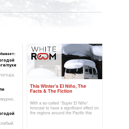
 бывает:
огодой
ге/пухе
погода,
This Winter’s El Niño, The
ли
Facts & The Fiction
смурно,
With a so-called “Super El Niño”
forecast to have a significant effect on
the regions around the Pacific this
огодой
winter, the question skiers are asking
is simple: book now or wait, and
слабый
where are the best odds?