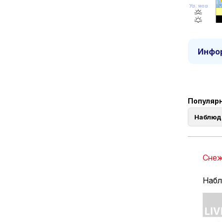
Ур. моря
Инфор
Популярн
Наблюд
Снеж
Набл