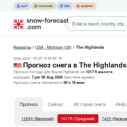
Курорты
USA - Michigan
(39)
The Highlands
Шир./долг.:
45.20° N
84.90° W
Прогноз снега в The Highlands
Прогноз погоды для Boyne Highlands на
1017
ft
высоте
выпущен:
7 pm 06 Aug 2026
(местное время)
Прогноз снега обновлен в
00
ч
16
мин
Прогноз
Сейчас
История снега
Инфо
1289
ft
(Верхний)
1017
ft
(Средний)
742
ft
(Нижни