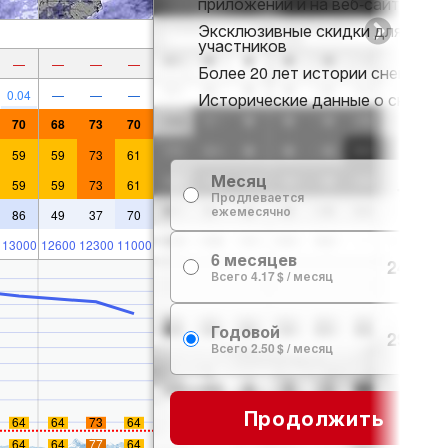
приложении и на веб-сайте
Эксклюзивные скидки для
участников
—
—
—
—
Более 20 лет истории снега
0.04
—
—
—
Исторические данные о снеге
70
68
73
70
59
59
73
61
Месяц
59
59
73
61
7.99 $
Продлевается
ежемесячно
86
49
37
70
13000
12600
12300
11000
6 месяцев
24.99 $
Всего 4.17 $ / месяц
Годовой
29.99 $
Всего 2.50 $ / месяц
Продолжить
64
64
73
64
64
64
77
64