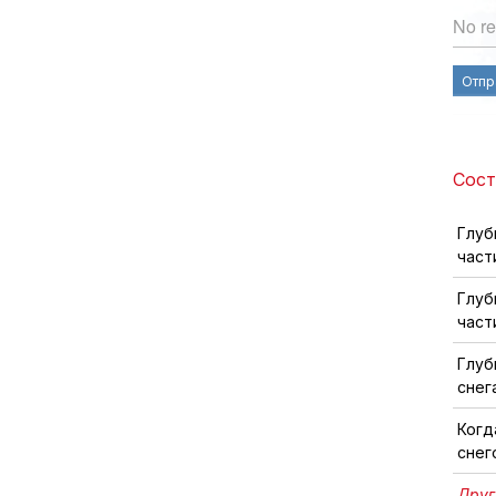
No re
Отпр
Сост
Глуб
част
Глуб
част
Глуб
снег
Когд
снег
Друг