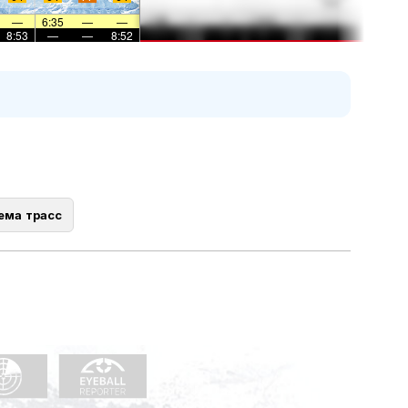
—
6:35
—
—
8:53
—
—
8:52
ема трасс