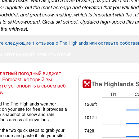
 family resort, with as good a level of skiing as you will find i
for nightlife, but the most acreage and elevation that you will fin
ood/drink and great snow-making, which is important with the mi
n to ski/snowboard. Great ski school. Updated high-speed lifts a
 the midwest.
е следующие 1 отзывов о The Highlands или оставьте собстве
ь этот курорт
Написать отзыв
латный погодный виджет
-Forecast, который вы
те установить в своем веб-
е.
 the The Highlands weather
 on your site for free. It provides a
y snapshot of snow and rain
ions across all elevations.
 the two quick steps to grab your
 code and paste it into your site.