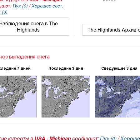
щают:
Пух (0)
/
Хорошее сост.
 (0)
Наблюдения снега в The
Highlands
The Highlands Архив 
ноз выпадения снега
следние 7 дней
Последние 3 дня
Следующие 3 дня
ие курорты в
USA - Michigan
сообщают:
Пух (0)
/
Хорошее