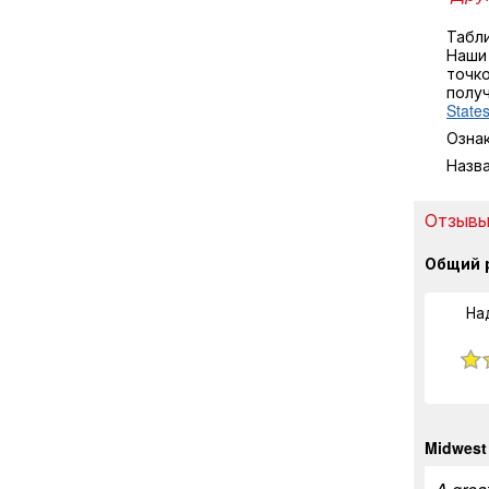
Табл
Наши
точко
полу
State
Озна
Назв
Отзывы
Общий 
На
Midwest 