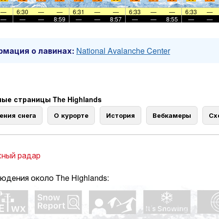
—
6:30
—
—
6:31
—
—
6:33
—
—
6:33
—
—
—
—
8:59
—
—
8:57
—
—
8:55
—
—
мация о лавинах:
National Avalanche Center
ые страницы The Highlands
ения снега
О курорте
История
Вебкамеры
Сх
ный радар
юдения около The Highlands: