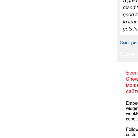
A great
resort 
good f
to lear
gets in
Смотрит
Оценит
Бесп
Snow
може
сайт
Embed
widget
weekl
condit
Follow
custom