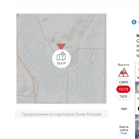
N
С
п
п
ц
Высота
1289
ft
1017
ft
742
ft
mph
Предложения от партнеров Snow-Forecast
Карта
снега
Ещё