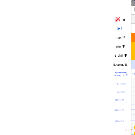
in
in
max
°
F
min
°
F
chill
°
F
Влажн.
%
Уровень
1
замерз.
ft
15000ft
12000ft
9000ft
6000ft
3000ft