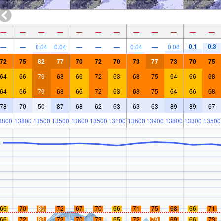
—
—
—
—
—
—
—
—
—
—
—
—
0.1
0.3
—
—
0.04
0.04
—
—
—
0.04
—
0.08
72
75
82
77
70
72
70
73
77
73
70
75
64
66
79
68
66
72
63
68
75
64
66
68
64
66
79
68
66
72
63
68
75
64
66
68
78
70
50
87
68
62
63
63
63
89
89
67
3800
13800
13500
13500
13600
13500
13100
13600
13900
13800
13300
13500
66
70
80
72
67
70
66
71
75
68
66
71
66
72
83
73
70
73
65
72
79
69
66
73