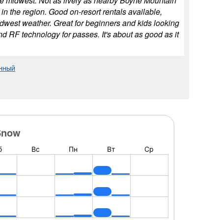
n the midwest. Not as lively as nearby Boyne Mountain
d in the region. Good on-resort rentals available,
dwest weather. Great for beginners and kids looking
nd RF technology for passes. It's about as good as it
нный