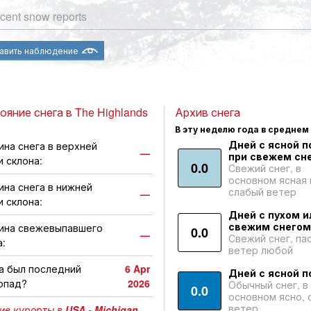
cent snow reports
авить наблюдение
ояние снега в The Highlands
Архив снега
В эту неделю года в среднем
Дней с ясной п
ина снега в верхней
—
при свежем сне
и склона:
0.0
Свежий снег, в
основном ясная 
ина снега в нижней
слабый ветер
—
и склона:
Дней с пухом и
свежим снегом
ина свежевыпавшего
0.0
—
Свежий снег, па
а:
ветер любой
а был последний
6 Apr
Дней с ясной п
опад?
2026
Обычный снег, в
0.0
основном ясно, 
ветер
ие курорты в
USA - Michigan