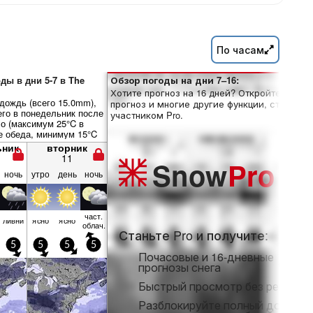
По часам
ды в дни 5-7 в The
Обзор погоды на дни 7–16:
Хотите прогноз на 16 дней? Откройте полны
дождь (всего 15.0mm),
прогноз и многие другие функции, став
его в понедельник после
участником Pro.
ло (максимум 25°C в
е обеда, минимум 15°C
ник вечером). Ветер в
ьник
вторник
нется несильным.
11
Snow
Pro
ночь
утро
день
ночь
част.
ливни
ясно
ясно
облач.
Станьте Pro и получите:
5
5
5
5
Почасовые и 16-дневные
прогнозы снега
Быстрый просмотр без рекламы
Разблокируйте полный доступ 