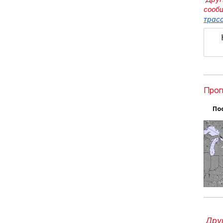
сооб
трасс
Прог
По
Друг