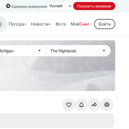
Получить премиум
Единицы измерения
Погода
Новости
Фото
Мой
Снег
Войти