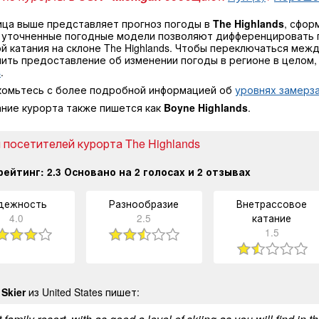
ица выше представляет прогноз погоды в
The Highlands
, сфор
 уточненные погодные модели позволяют дифференцировать 
й катания на склоне The Highlands. Чтобы переключаться меж
чить предоставление об изменении погоды в регионе в целом
s
.
комьтесь с более подробной информацией об
уровнях замерза
ание курорта также пишется как
Boyne Highlands
.
 посетителей курорта The Highlands
рейтинг:
2.3
Основано на
2
голосах и
2
отзывах
дежность
Разнообразие
Внетрассовое
4.0
2.5
катание
1.5
Skier
из United States пишет: