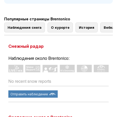
Популярные страницы Brentonico
Наблюдения снега
О курорте
История
Вебка
Снежный радар
Наблюдения около Brentonico:
No recent snow reports
Отправить наблюдение