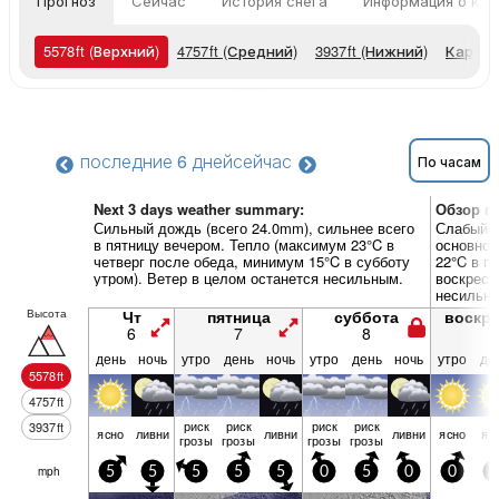
Прогноз
Сейчас
История снега
Информация о кур
5578
ft
(Верхний)
4757
ft
(Средний)
3937
ft
(Нижний)
Карты 
последние 6 дней
сейчас
По часам
Next 3 days weather summary:
Обзор по
Сильный дождь (всего 24.0mm), сильнее всего
Слабый д
в пятницу вечером. Тепло (максимум 23°C в
основном
четверг после обеда, минимум 15°C в субботу
22°C в п
утром). Ветер в целом останется несильным.
воскресе
несильн
Высота
Чт
пятница
суббота
воскр
6
7
8
9
день
ночь
утро
день
ночь
утро
день
ночь
утро
де
5578
ft
4757
ft
риск
риск
риск
риск
3937
ft
ясно
ливни
ливни
ливни
ясно
яс
грозы
грозы
грозы
грозы
mph
5
5
5
5
5
0
5
0
0
5