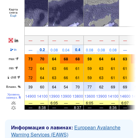
Карта
снега
Ещё
in
—
—
—
—
—
—
—
—
—
0.2
0.4
—
0.08
0.04
0.08
0.08
0.08
—
in
73
70
64
68
68
59
64
64
63
6
max
°
F
72
64
63
66
61
59
63
61
61
6
min
°
F
72
64
63
66
61
59
63
61
61
6
chill
°
F
39
60
64
54
70
77
62
69
69
5
Влажн.
%
Уровень
14900
14100
13900
13900
13800
13600
13900
14100
14600
144
замерз.
ft
—
—
6:05
—
—
6:05
—
—
6:07
—
8:38
—
—
8:37
—
—
8:36
—
Информация о лавинах:
European Avalanche
Warning Services (EAWS)