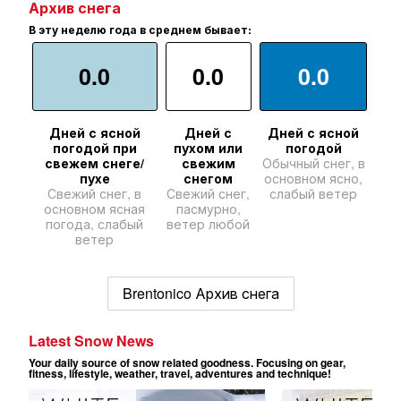
Архив снега
В эту неделю года в среднем бывает:
0.0
0.0
0.0
Дней с ясной
Дней с
Дней с ясной
погодой при
пухом или
погодой
свежем снеге/
свежим
Обычный снег, в
пухе
снегом
основном ясно,
Свежий снег, в
Свежий снег,
слабый ветер
основном ясная
пасмурно,
погода, слабый
ветер любой
ветер
Brentonico Архив снега