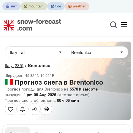
Italy
(235)
Brentonico
Шир./долг.:
45.82° N
10.95° E
Прогноз снега в Brentonico
Прогноз погоды для Brentonico на
5578
ft
высоте
выпущен:
1 pm 06 Aug 2026
(местное время)
Прогноз снега обновлен в
00
ч
06
мин