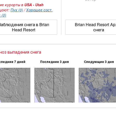
ие курорты в
USA - Utah
щают:
Пух (0)
/
Хорошее сост.
 (0)
аблюдения снега в Brian
Brian Head Resort А
Head Resort
снега
ноз выпадения снега
следние 7 дней
Последние 3 дня
Следующие 3 дня