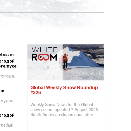
 бывает:
огодой
ге/пухе
погода,
Global Weekly Snow Roundup
ли
#326
смурно,
Weekly Snow News for the Global
snow scene, updated 7 August 2026:
South American slopes open after
огодой
huge snowfalls, New Zealand posts
best conditions of season so far,
слабый
Australian areas open most terrain of