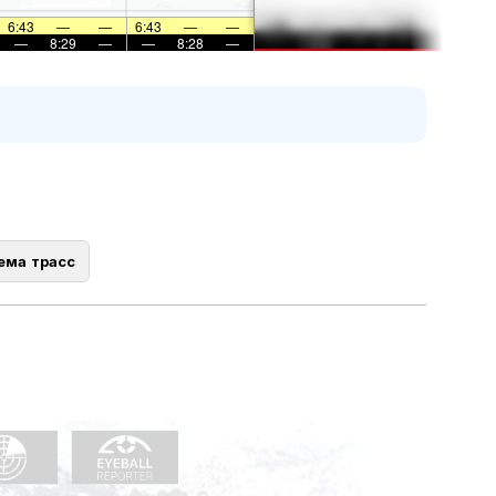
6:43
—
—
6:43
—
—
—
8:29
—
—
8:28
—
ема трасс