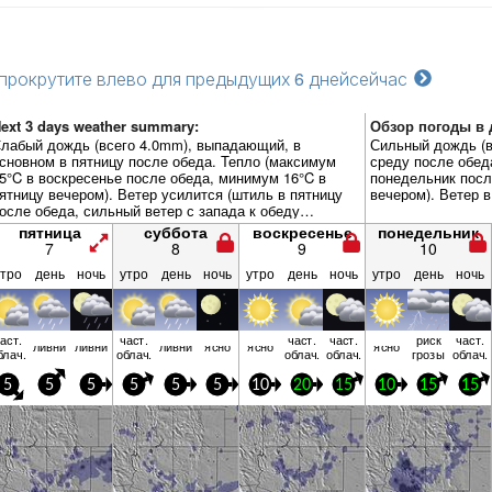
прокрутите влево для предыдущих 6 дней
сейчас
ext 3 days weather summary:
Обзор погоды в д
лабый дождь (всего 4.0mm), выпадающий, в
Сильный дождь (в
сновном в пятницу после обеда. Тепло (максимум
среду после обед
5°C в воскресенье после обеда, минимум 16°C в
понедельник посл
ятницу вечером). Ветер усилится (штиль в пятницу
вечером). Ветер 
осле обеда, сильный ветер с запада к обеду
оскресенья).
пятница
суббота
воскресенье
понедельник
7
8
9
10
утро
день
ночь
утро
день
ночь
утро
день
ночь
утро
день
ночь
аст.
част.
част.
част.
риск
част.
ливни
ливни
ливни
ясно
ясно
ясно
блач.
облач.
облач.
облач.
грозы
облач.
5
5
5
5
5
5
10
20
15
10
15
15