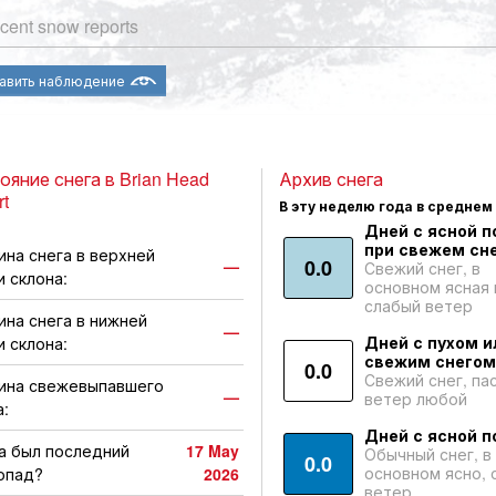
cent snow reports
авить наблюдение
ояние снега в Brian Head
Архив снега
rt
В эту неделю года в среднем
Дней с ясной п
при свежем сне
ина снега в верхней
0.0
—
Свежий снег, в
и склона:
основном ясная 
слабый ветер
ина снега в нижней
—
Дней с пухом и
и склона:
свежим снегом
0.0
Свежий снег, па
ина свежевыпавшего
—
ветер любой
а:
Дней с ясной п
а был последний
17 May
Обычный снег, в
0.0
основном ясно, 
опад?
2026
ветер