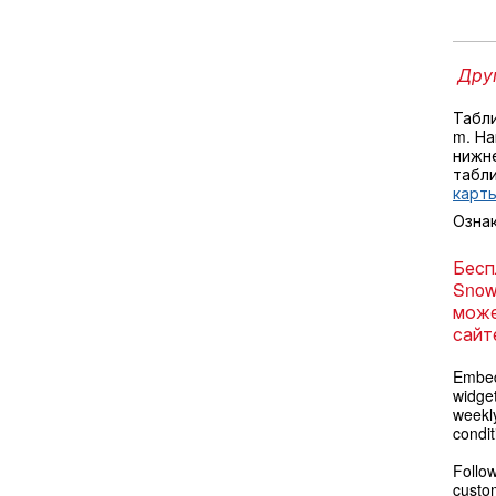
Друг
Табл
m. Н
нижне
табл
карты
Озна
Бесп
Snow
може
сайт
Embed
widget
weekl
condit
Follow
custom