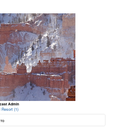
ecast Admin
Resort (1)
ото