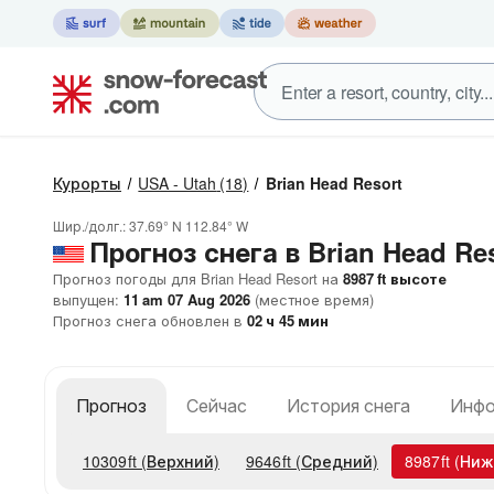
Курорты
USA - Utah
(18)
Brian Head Resort
Шир./долг.:
37.69° N
112.84° W
Прогноз снега в Brian Head Re
Прогноз погоды для Brian Head Resort на
8987
ft
высоте
выпущен:
11 am 07 Aug 2026
(местное время)
Прогноз снега обновлен в
02
ч
45
мин
Прогноз
Сейчас
История снега
Инфо
10309
ft
(Верхний)
9646
ft
(Средний)
8987
ft
(Ниж