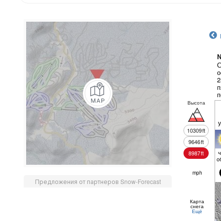
N
С
о
2
п
п
в
Высота
10309
ft
9646
ft
ч
8987
ft
о
mph
Предложения от партнеров Snow-Forecast
Карта
снега
Ещё