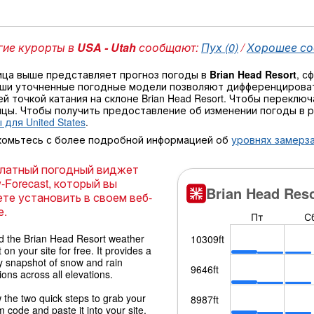
ие курорты в
USA - Utah
сообщают:
Пух (0)
/
Хорошее сос
ица выше представляет прогноз погоды в
Brian Head Resort
, с
аши уточненные погодные модели позволяют дифференцироват
й точкой катания на склоне Brian Head Resort. Чтобы переклю
ицы. Чтобы получить предоставление об изменении погоды в 
 для United States
.
комьтесь с более подробной информацией об
уровнях замерза
латный погодный виджет
-Forecast, который вы
те установить в своем веб-
е.
 the Brian Head Resort weather
 on your site for free. It provides a
y snapshot of snow and rain
ions across all elevations.
 the two quick steps to grab your
 code and paste it into your site.