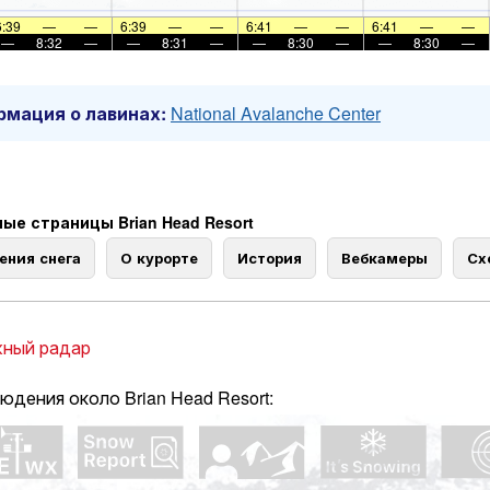
6:39
—
—
6:39
—
—
6:41
—
—
6:41
—
—
—
8:32
—
—
8:31
—
—
8:30
—
—
8:30
—
мация о лавинах:
National Avalanche Center
ые страницы Brian Head Resort
ения снега
О курорте
История
Вебкамеры
Сх
ный радар
юдения около Brian Head Resort: