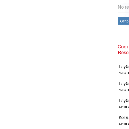
No re
Отпр
Сост
Reso
Глуб
част
Глуб
част
Глуб
снег
Когд
снег