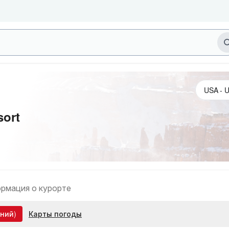
sort
рмация о курорте
ний)
Карты погоды