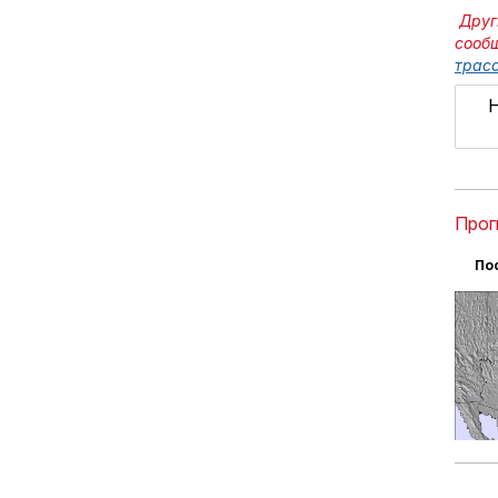
Друг
сооб
трасс
Н
Прог
По