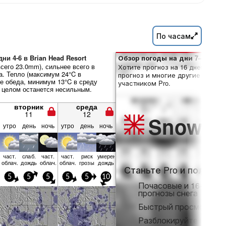
По часам
ни 4-6 в Brian Head Resort
Обзор погоды на дни 7–16:
сего 23.0mm), сильнее всего в
Хотите прогноз на 16 дней? Отк
а. Тепло (максимум 24°C в
прогноз и многие другие функци
е обеда, минимум 13°C в среду
участником Pro.
в целом останется несильным.
вторник
среда
11
12
Snow
Pr
утро
день
ночь
утро
день
ночь
част.
слаб.
част.
част.
риск
умерен.
облач.
дождь
облач.
облач.
грозы
дождь
Станьте Pro и получит
5
5
5
5
5
10
Почасовые и 16-днев
прогнозы снега
Быстрый просмотр бе
Разблокируйте полны