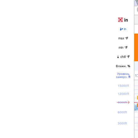
in
in
max
°
F
min
°
F
chill
°
F
Влажн.
%
Уровень
1
замерз.
ft
15000ft
12000ft
9000ft
6000ft
3000ft