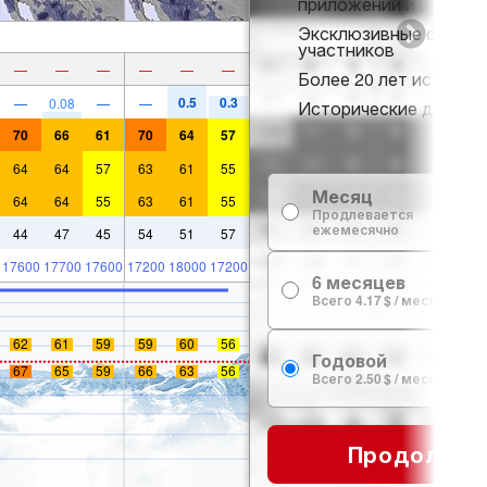
приложении и на веб-
Эксклюзивные скидки
участников
—
—
—
—
—
—
Более 20 лет истории 
0.5
0.3
—
0.08
—
—
Исторические данные 
70
66
61
70
64
57
64
64
57
63
61
55
Месяц
64
64
55
63
61
55
Продлевается
ежемесячно
44
47
45
54
51
57
17600
17700
17600
17200
18000
17200
6 месяцев
Всего 4.17 $ / месяц
62
61
59
59
60
56
Годовой
67
65
59
66
63
56
Всего 2.50 $ / месяц
Продолжит