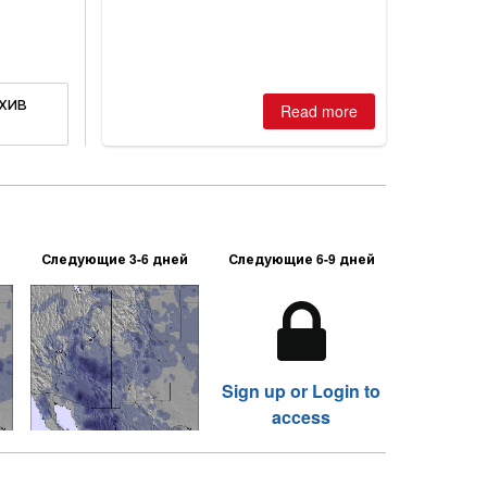
2026, northern hemisphere down to
two outdoor areas still open.
рхив
Read more
Следующие 3-6 дней
Следующие 6-9 дней
Sign up or Login to
access