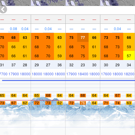
—
—
—
—
—
—
—
—
—
—
—
—
—
0.08
0.04
—
0.04
—
—
—
—
—
0.04
—
75
68
63
75
75
63
75
77
66
73
75
66
70
66
61
68
70
61
68
75
61
68
73
59
70
66
61
68
70
59
68
75
59
68
73
57
31
37
28
29
27
36
32
23
30
30
29
34
7700
17900
18000
18000
18000
18000
17900
18400
18000
17600
18000
18200
65
64
64
65
68
64
64
68
64
64
67
64
73
67
62
72
73
62
72
76
64
71
74
63