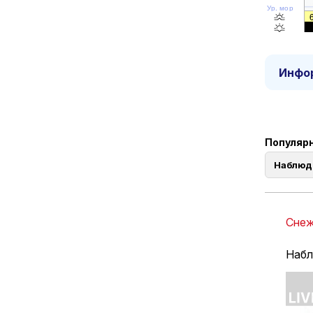
Ур. моря
Инфор
Популярн
Наблюд
Снеж
Набл