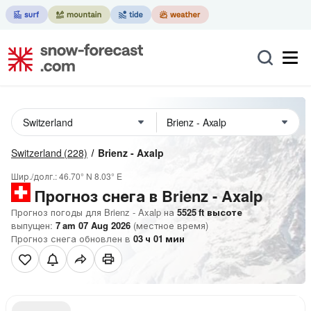
Switzerland
(228)
Brienz - Axalp
Шир./долг.:
46.70° N
8.03° E
Прогноз снега в Brienz - Axalp
Прогноз погоды для Brienz - Axalp на
5525
ft
высоте
выпущен:
7 am 07 Aug 2026
(местное время)
Прогноз снега обновлен в
03
ч
01
мин