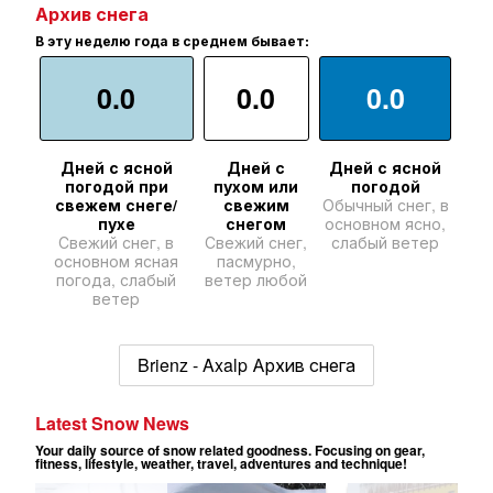
Архив снега
В эту неделю года в среднем бывает:
0.0
0.0
0.0
Дней с ясной
Дней с
Дней с ясной
погодой при
пухом или
погодой
свежем снеге/
свежим
Обычный снег, в
пухе
снегом
основном ясно,
Свежий снег, в
Свежий снег,
слабый ветер
основном ясная
пасмурно,
погода, слабый
ветер любой
ветер
Brienz - Axalp Архив снега