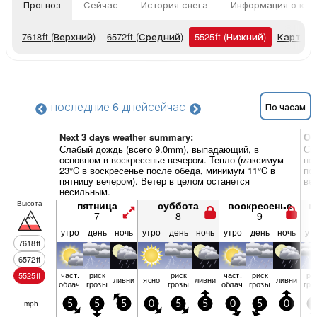
Прогноз
Сейчас
История снега
Информация о кур
7618
ft
(Верхний)
6572
ft
(Средний)
5525
ft
(Нижний)
Карты п
последние 6 дней
сейчас
По часам
Next 3 days weather summary:
Об
Слабый дождь (всего 9.0mm), выпадающий, в
Си
основном в воскресенье вечером. Тепло (максимум
по
23°C в воскресенье после обеда, минимум 11°C в
по
пятницу вечером). Ветер в целом останется
ве
несильным.
Высота
пятница
суббота
воскресенье
п
7
8
9
утро
день
ночь
утро
день
ночь
утро
день
ночь
ут
7618
ft
6572
ft
част.
риск
риск
част.
риск
ри
5525
ft
ливни
ясно
ливни
ливни
облач.
грозы
грозы
облач.
грозы
гро
mph
5
5
5
0
5
5
0
5
0
5