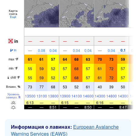
Карта
снега
Ещё
in
—
—
—
—
—
—
—
—
—
0.1
—
0.08
0.04
—
0.04
0.04
—
0.04
0.
in
61
61
57
64
68
63
70
73
59
6
max
°
F
55
59
52
57
68
57
61
72
57
6
min
°
F
55
59
52
57
68
57
61
72
57
6
chill
°
F
73
77
68
53
52
61
40
39
50
5
Влажн.
%
Уровень
13500
13100
13800
13900
14100
14600
14300
14800
14300
141
замерз.
ft
6:13
—
—
6:15
—
—
6:16
—
—
6:
—
—
8:51
—
—
8:50
—
—
8:47
Информация о лавинах:
European Avalanche
Warning Services (EAWS)