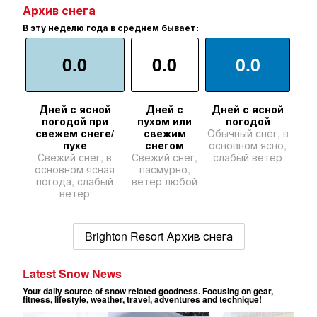
Архив снега
В эту неделю года в среднем бывает:
0.0
0.0
0.0
Дней с ясной
Дней с
Дней с ясной
погодой при
пухом или
погодой
свежем снеге/
свежим
Обычный снег, в
пухе
снегом
основном ясно,
Свежий снег, в
Свежий снег,
слабый ветер
основном ясная
пасмурно,
погода, слабый
ветер любой
ветер
Brighton Resort Архив снега