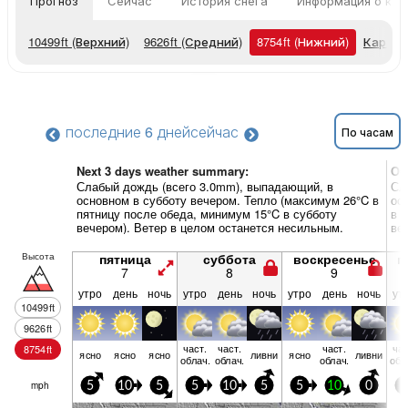
Прогноз
Сейчас
История снега
Информация о кур
10499
ft
(Верхний)
9626
ft
(Средний)
8754
ft
(Нижний)
Карты 
последние 6 дней
сейчас
По часам
Next 3 days weather summary:
Об
Слабый дождь (всего 3.0mm), выпадающий, в
Сл
основном в субботу вечером. Тепло (максимум 26°C в
ос
пятницу после обеда, минимум 15°C в субботу
в 
вечером). Ветер в целом останется несильным.
ве
Высота
пятница
суббота
воскресенье
п
7
8
9
утро
день
ночь
утро
день
ночь
утро
день
ночь
ут
10499
ft
9626
ft
част.
част.
част.
час
8754
ft
ясно
ясно
ясно
ливни
ясно
ливни
облач.
облач.
облач.
обл
mph
5
10
5
5
10
5
5
10
0
5