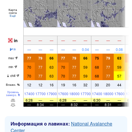
Карта
снега
Ещё
in
—
—
—
—
—
—
—
—
—
—
—
—
—
—
0.04
—
—
0.08
in
77
79
66
77
79
66
75
79
63
7
max
°
F
70
77
63
70
77
59
68
77
59
6
min
°
F
70
77
63
70
77
59
68
77
57
6
chill
°
F
12
12
16
19
16
32
30
20
44
3
Влажн.
%
Уровень
17400
17700
17900
17600
18000
17700
17400
18000
17600
172
замерз.
ft
6:28
—
—
6:28
—
—
6:30
—
—
6:
—
8:34
—
—
8:32
—
—
8:31
—
Информация о лавинах:
National Avalanche
Center