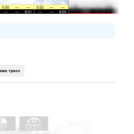
5:50
—
—
5:52
—
—
—
—
8:01
—
—
8:00
ема трасс