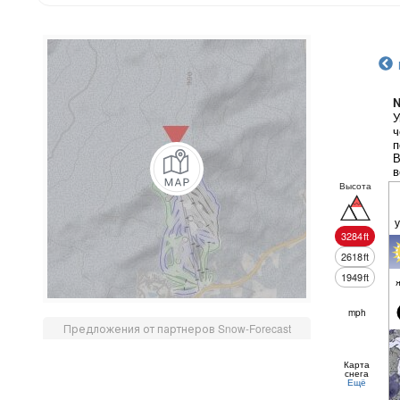
N
У
ч
п
В
в
Высота
3284
ft
2618
ft
1949
ft
mph
Предложения от партнеров Snow-Forecast
Карта
снега
Ещё