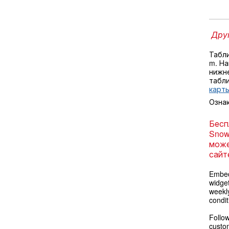
Друг
Табл
m. Н
нижне
табл
карты
Озна
Бесп
Snow
може
сайт
Embed
widget
weekl
condit
Follow
custom