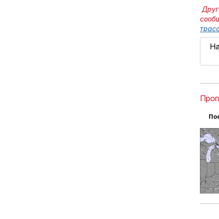
Друг
сооб
трасс
На
Прог
По