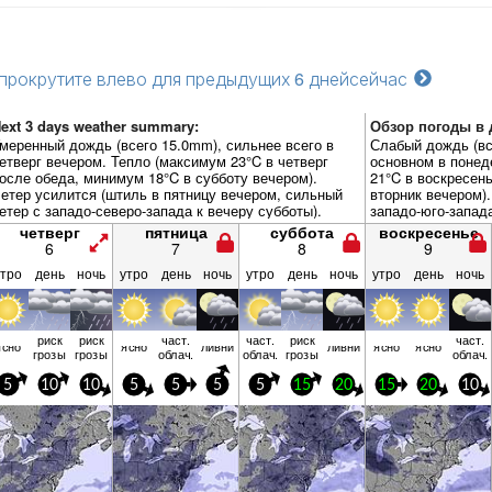
прокрутите влево для предыдущих 6 дней
сейчас
ext 3 days weather summary:
Обзор погоды в д
меренный дождь (всего 15.0mm), сильнее всего в
Слабый дождь (вс
етверг вечером. Тепло (максимум 23°C в четверг
основном в понед
осле обеда, минимум 18°C в субботу вечером).
21°C в воскресен
етер усилится (штиль в пятницу вечером, сильный
вторник вечером).
етер с западо-северо-запада к вечеру субботы).
западо-юго-запад
ветер с западо-се
четверг
пятница
суббота
воскресенье
6
7
8
9
утро
день
ночь
утро
день
ночь
утро
день
ночь
утро
день
ночь
риск
риск
част.
част.
риск
част.
ясно
ясно
ливни
ливни
ясно
ясно
грозы
грозы
облач.
облач.
грозы
облач.
5
10
10
5
5
5
5
15
20
15
20
10