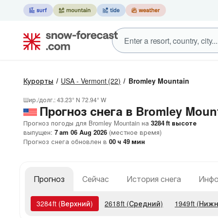
Курорты
USA - Vermont
(22)
Bromley Mountain
Шир./долг.:
43.23° N
72.94° W
Прогноз снега в Bromley Moun
Прогноз погоды для Bromley Mountain на
3284
ft
высоте
выпущен:
7 am 06 Aug 2026
(местное время)
Прогноз снега обновлен в
00
ч
49
мин
Прогноз
Сейчас
История снега
Инфо
3284
ft
(Верхний)
2618
ft
(Средний)
1949
ft
(Нижн