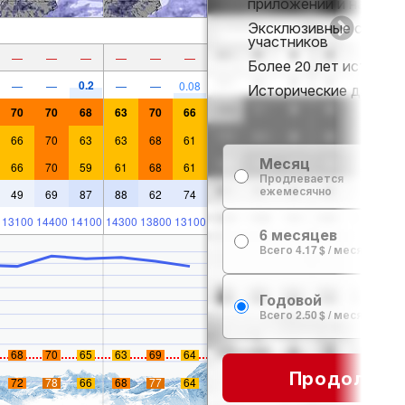
приложении и на веб-
Эксклюзивные скидки
участников
—
—
—
—
—
—
Более 20 лет истории 
0.2
—
—
—
—
0.08
Исторические данные 
70
70
68
63
70
66
66
70
63
63
68
61
Месяц
66
70
59
61
68
61
Продлевается
ежемесячно
49
69
87
88
62
74
13100
14400
14100
14300
13800
13100
6 месяцев
Всего 4.17 $ / месяц
Годовой
Всего 2.50 $ / месяц
68
70
65
63
69
64
Продолжит
72
78
66
68
77
64