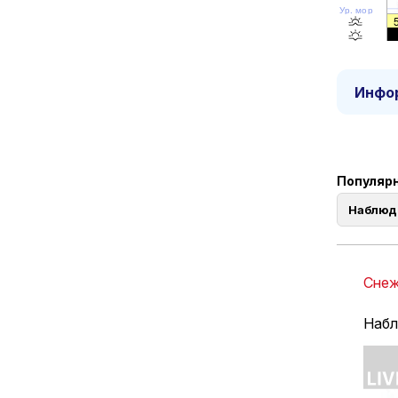
Ур. моря
Инфор
Популярн
Наблюд
Снеж
Набл