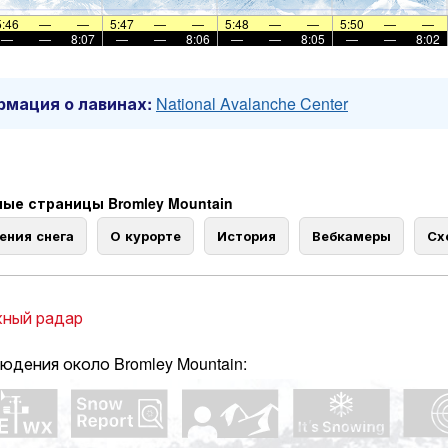
5:46
—
—
5:47
—
—
5:48
—
—
5:50
—
—
—
—
8:07
—
—
8:06
—
—
8:05
—
—
8:02
мация о лавинах:
National Avalanche Center
ые страницы Bromley Mountain
ения снега
О курорте
История
Вебкамеры
Сх
ный радар
юдения около Bromley Mountain: