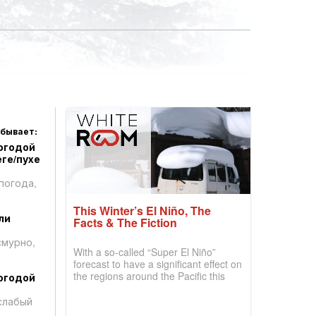
 бывает:
огодой
ге/пухе
погода,
This Winter’s El Niño, The
ли
Facts & The Fiction
смурно,
With a so-called “Super El Niño”
forecast to have a significant effect on
the regions around the Pacific this
огодой
winter, the question skiers are asking
is simple: book now or wait, and
слабый
where are the best odds?