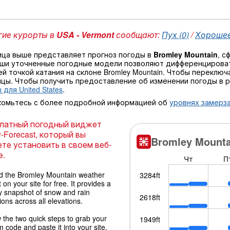
ие курорты в
USA - Vermont
сообщают:
Пух (0)
/
Хорошее 
ица выше представляет прогноз погоды в
Bromley Mountain
, с
аши уточненные погодные модели позволяют дифференцироват
й точкой катания на склоне Bromley Mountain. Чтобы переклю
ицы. Чтобы получить предоставление об изменении погоды в 
 для United States
.
комьтесь с более подробной информацией об
уровнях замерза
латный погодный виджет
-Forecast, который вы
те установить в своем веб-
е.
 the Bromley Mountain weather
 on your site for free. It provides a
y snapshot of snow and rain
ions across all elevations.
 the two quick steps to grab your
 code and paste it into your site.