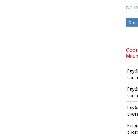
No re
Отпр
Сост
Moun
Глуб
част
Глуб
част
Глуб
снег
Когд
снег