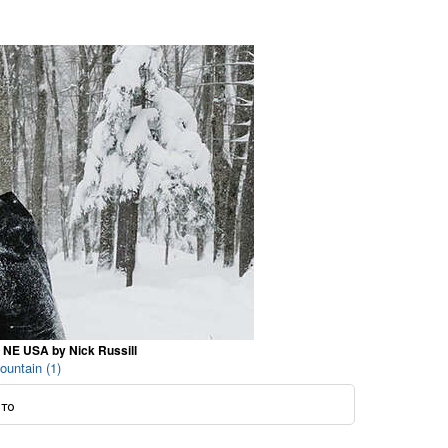
r NE USA by Nick Russill
untain (1)
ото