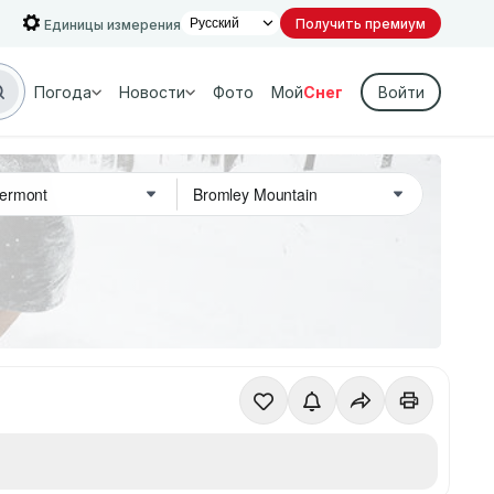
Получить премиум
Единицы измерения
Погода
Новости
Фото
Мой
Снег
Войти