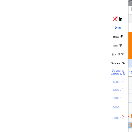
in
in
max
°
F
min
°
F
chill
°
F
Влажн.
%
Уровень
1
замерз.
ft
15000ft
12000ft
9000ft
6000ft
3000ft