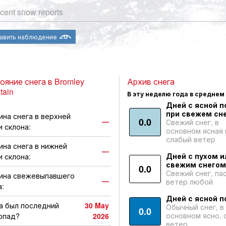
cent snow reports
авить наблюдение
ояние снега в Bromley
Архив снега
tain
В эту неделю года в среднем
Дней с ясной п
при свежем сне
ина снега в верхней
0.0
—
Свежий снег, в
и склона:
основном ясная 
слабый ветер
ина снега в нижней
—
Дней с пухом и
и склона:
свежим снегом
0.0
Свежий снег, па
ина свежевыпавшего
—
ветер любой
а:
Дней с ясной п
а был последний
30 May
Обычный снег, в
0.0
основном ясно, 
опад?
2026
ветер