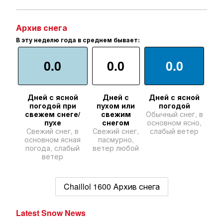
Архив снега
В эту неделю года в среднем бывает:
0.0
0.0
0.0
Дней с ясной
Дней с
Дней с ясной
погодой при
пухом или
погодой
свежем снеге/
свежим
Обычный снег, в
пухе
снегом
основном ясно,
Свежий снег, в
Свежий снег,
слабый ветер
основном ясная
пасмурно,
погода, слабый
ветер любой
ветер
Chaillol 1600 Архив снега