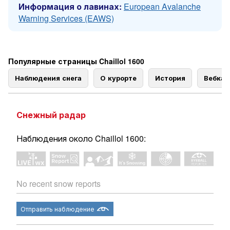
Информация о лавинах:
European Avalanche
Warning Services (EAWS)
Популярные страницы Chaillol 1600
Наблюдения снега
О курорте
История
Вебка
Снежный радар
Наблюдения около Chaillol 1600:
No recent snow reports
Отправить наблюдение