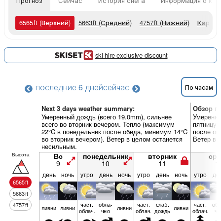
Прогноз
Сейчас
История снега
Информация о кур
6565
ft
(Верхний)
5663
ft
(Средний)
4757
ft
(Нижний)
Карты 
ski hire exclusive discount
последние 6 дней
сейчас
По часам
Next 3 days weather summary:
Обзор по
Умеренный дождь (всего 19.0mm), сильнее
Умеренны
всего во вторник вечером. Тепло (максимум
пятницу 
22°C в понедельник после обеда, минимум 14°C
после об
во вторник вечером). Ветер в целом останется
Ветер в 
несильным.
Высота
Вс
понедельник
вторник
ср
9
10
11
1
день
ночь
утро
день
ночь
утро
день
ночь
утро
де
6565
ft
5663
ft
част.
обла­
част.
слаб.
част.
обл
4757
ft
ливни
ливни
ливни
ливни
облач.
чно
облач.
дождь
облач.
чн