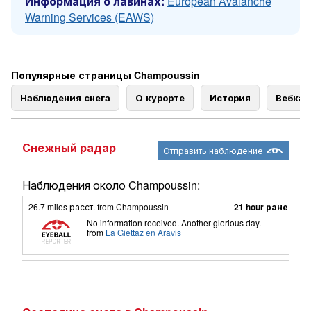
Информация о лавинах:
European Avalanche
Warning Services (EAWS)
Популярные страницы Champoussin
Наблюдения снега
О курорте
История
Вебка
Снежный радар
Отправить наблюдение
Наблюдения около Champoussin:
26.7
miles
расст. from Champoussin
21 hour ранее
No information received. Another glorious day.
from
La Giettaz en Aravis