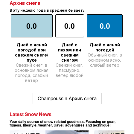
Архив снега
В эту неделю года в среднем бывает:
0.0
0.0
0.0
Дней с ясной
Дней с
Дней с ясной
погодой при
пухом или
погодой
свежем снеге/
свежим
Обычный снег, в
пухе
снегом
основном ясно,
Свежий снег, в
Свежий снег,
слабый ветер
основном ясная
пасмурно,
погода, слабый
ветер любой
ветер
Champoussin Архив снега