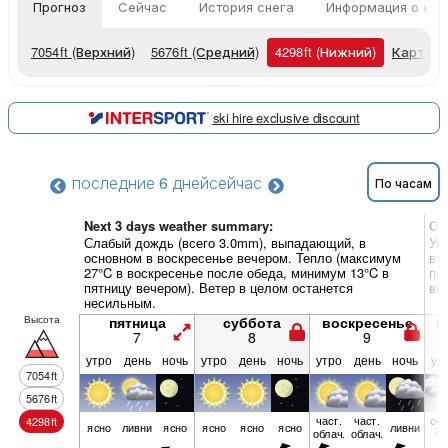
Прогноз
Сейчас
История снега
Информация о кур
7054
ft
(Верхний)
5676
ft
(Средний)
4298
ft
(Нижний)
Карты п
ski hire exclusive discount
последние 6 дней
сейчас
По часам
Next 3 days weather summary:
Об
Слабый дождь (всего 3.0mm), выпадающий, в
Ум
основном в воскресенье вечером. Тепло (максимум
вт
27°C в воскресенье после обеда, минимум 13°C в
по
пятницу вечером). Ветер в целом останется
ве
несильным.
Высота
пятница
суббота
воскресенье
п
7
8
9
утро
день
ночь
утро
день
ночь
утро
день
ночь
ут
7054
ft
5676
ft
част.
част.
обл
4298
ft
ясно
ливни
ясно
ясно
ясно
ясно
ливни
облач.
облач.
чн