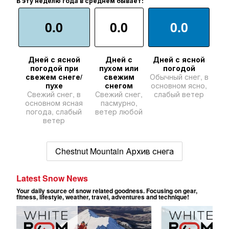
В эту неделю года в среднем бывает:
0.0
0.0
0.0
Дней с ясной
Дней с
Дней с ясной
погодой при
пухом или
погодой
свежем снеге/
свежим
Обычный снег, в
пухе
снегом
основном ясно,
Свежий снег, в
Свежий снег,
слабый ветер
основном ясная
пасмурно,
погода, слабый
ветер любой
ветер
Chestnut Mountain Архив снега