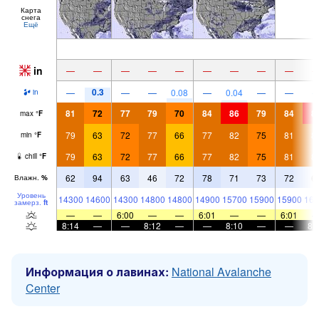
Карта
снега
Ещё
in
—
—
—
—
—
—
—
—
—
0.3
—
—
—
0.08
—
0.04
—
—
in
81
72
77
79
70
84
86
79
84
8
max
°
F
79
63
72
77
66
77
82
75
81
8
min
°
F
79
63
72
77
66
77
82
75
81
8
chill
°
F
62
94
63
46
72
78
71
73
72
6
Влажн.
%
Уровень
14300
14600
14300
14800
14800
14900
15700
15900
15900
161
замерз.
ft
—
—
6:00
—
—
6:01
—
—
6:01
8:14
—
—
8:12
—
—
8:10
—
—
8:
Информация о лавинах:
National Avalanche
Center