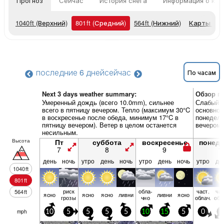
Прогноз
Сейчас
История снега
Информация о кур
1040
ft
(Верхний)
801
ft
(Средний)
564
ft
(Нижний)
Карты по
последние 6 дней
сейчас
По часам
Next 3 days weather summary:
Обзор по
Умеренный дождь (всего 10.0mm), сильнее
Слабый д
всего в пятницу вечером. Тепло (максимум 30°C
основном
в воскресенье после обеда, минимум 17°C в
понедель
пятницу вечером). Ветер в целом останется
вечером)
несильным.
Высота
Пт
суббота
воскресенье
понед
7
8
9
1
день
ночь
утро
день
ночь
утро
день
ночь
утро
де
1040
ft
801
ft
риск
обла­
част.
час
564
ft
ясно
ясно
ясно
ливни
ливни
ясно
грозы
чно
облач.
обл
mph
10
5
5
5
5
10
15
5
0
5