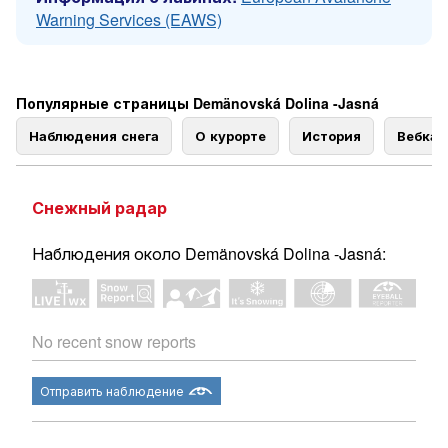
Warning Services (EAWS)
Популярные страницы Demänovská Dolina -Jasná
Наблюдения снега
О курорте
История
Вебка
Снежный радар
Наблюдения около Demänovská Dolina -Jasná:
No recent snow reports
Отправить наблюдение