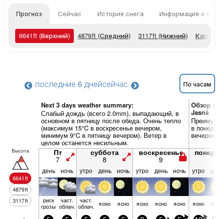
Прогноз
Сейчас
История снега
Информация о кур
6641
ft
(Верхний)
4879
ft
(Средний)
3117
ft
(Нижний)
Карты 
последние 6 дней
сейчас
По часам
Next 3 days weather summary:
Обзор по
Jasná
Слабый дождь (всего 2.0mm), выпадающий, в
основном в пятницу после обеда. Очень тепло
Преимуще
(максимум 15°C в воскресенье вечером,
в понеде
минимум 9°C в пятницу вечером). Ветер в
вечером)
целом останется несильным.
Высота
Пт
суббота
воскресенье
понед
7
8
9
1
день
ночь
утро
день
ночь
утро
день
ночь
утро
де
6641
ft
4879
ft
риск
част.
част.
3117
ft
ясно
ясно
ясно
ясно
ясно
ясно
яс
грозы
облач.
облач.