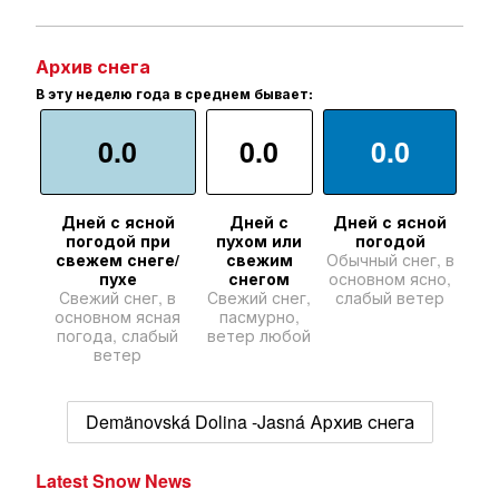
Архив снега
В эту неделю года в среднем бывает:
0.0
0.0
0.0
Дней с ясной
Дней с
Дней с ясной
погодой при
пухом или
погодой
свежем снеге/
свежим
Обычный снег, в
пухе
снегом
основном ясно,
Свежий снег, в
Свежий снег,
слабый ветер
основном ясная
пасмурно,
погода, слабый
ветер любой
ветер
Demänovská Dolina -Jasná Архив снега