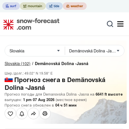
Slovakia
(102)
Demänovská Dolina -Jasná
Шир./долг.:
49.02° N
19.58° E
Прогноз снега в Demänovská
Dolina -Jasná
Прогноз погоды для Demanovska Dolina -Jasna на
6641
ft
высоте
выпущен:
1 pm 07 Aug 2026
(местное время)
Прогноз снега обновлен в
04
ч
51
мин