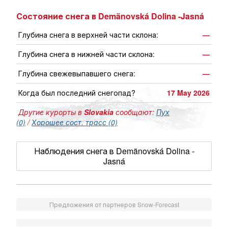
Состояние снега в Demänovská Dolina -Jasná
Глубина снега в верхней части склона:
—
Глубина снега в нижней части склона:
—
Глубина свежевыпавшего снега:
—
Когда был последний снегопад?
17 May 2026
Другие курорты в
Slovakia
сообщают:
Пух
(0)
/
Хорошее сост. трасс (0)
Наблюдения снега в Demänovská Dolina -
Jasná
Предложения от партнеров Snow-Forecast