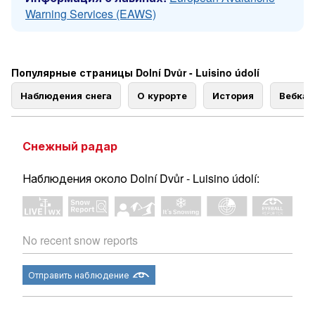
Warning Services (EAWS)
Популярные страницы Dolní Dvůr - Luisino údolí
Наблюдения снега
О курорте
История
Вебка
Снежный радар
Наблюдения около Dolní Dvůr - Luisino údolí:
No recent snow reports
Отправить наблюдение