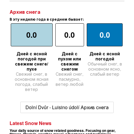
Архив снега
В эту неделю года в среднем бывает:
0.0
0.0
0.0
Дней с ясной
Дней с
Дней с ясной
погодой при
пухом или
погодой
свежем снеге/
свежим
Обычный снег, в
пухе
снегом
основном ясно,
Свежий снег, в
Свежий снег,
слабый ветер
основном ясная
пасмурно,
погода, слабый
ветер любой
ветер
Dolní Dvůr - Luisino údolí Архив снега