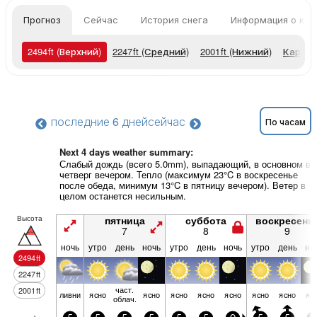
Прогноз
Сейчас
История снега
Информация о кур
2494
ft
(Верхний)
2247
ft
(Средний)
2001
ft
(Нижний)
Карты 
последние 6 дней
сейчас
По часам
Next 4 days weather summary:
Слабый дождь (всего 5.0mm), выпадающий, в основном в
четверг вечером. Тепло (максимум 23°C в воскресенье
после обеда, минимум 13°C в пятницу вечером). Ветер в
целом останется несильным.
Высота
пятница
суббота
воскресень
7
8
9
ночь
утро
день
ночь
утро
день
ночь
утро
день
но
2494
ft
2247
ft
част.
2001
ft
ливни
ясно
ясно
ясно
ясно
ясно
ясно
ясно
яс
облач.