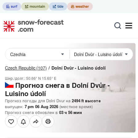
Czech Republic
(107)
Dolní Dvůr - Luisino údolí
Шир./долг.:
50.66° N
15.65° E
Прогноз снега в Dolní Dvůr -
Luisino údolí
Прогноз погоды для Dolni Dvur на
2494
ft
высоте
выпущен:
7 pm 06 Aug 2026
(местное время)
Прогноз снега обновлен в
03
ч
56
мин