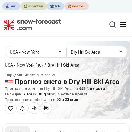
USA - New York
(40)
Dry Hill Ski Area
Шир./долг.:
43.98° N
75.91° W
Прогноз снега в Dry Hill Ski Area
Прогноз погоды для Dry Hill Ski Area на
653
ft
высоте
выпущен:
7 am 08 Aug 2026
(местное время)
Прогноз снега обновлен в
02
ч
23
мин