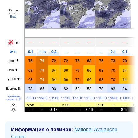
Карта
снега
Ещё
in
—
—
—
—
—
—
—
—
—
0.1
0.2
0.1
0.1
0.08
—
—
—
—
in
75
79
72
72
75
68
75
73
70
7
max
°
F
68
79
64
66
75
66
68
70
64
6
min
°
F
68
79
64
66
75
66
68
70
64
6
chill
°
F
78
65
93
62
53
53
70
93
94
5
Влажн.
%
Уровень
13600
13900
13500
14100
14100
13500
13800
13900
13800
136
замерз.
ft
5:58
—
—
6:00
—
—
6:01
—
—
6:
—
—
8:17
—
—
8:16
—
—
8:15
Информация о лавинах:
National Avalanche
Center