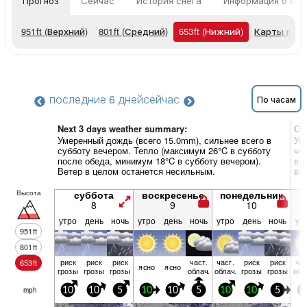
Прогноз
Сейчас
История снега
Информация о кур
951
ft
(Верхний)
801
ft
(Средний)
653
ft
(Нижний)
Карты пог
последние 6 дней
сейчас
По часам
Next 3 days weather summary:
Об
Умеренный дождь (всего 15.0mm), сильнее всего в
Ум
субботу вечером. Тепло (максимум 26°C в субботу
че
после обеда, минимум 18°C в субботу вечером).
вт
Ветер в целом останется несильным.
ве
Высота
суббота
воскресенье
понедельник
8
9
10
утро
день
ночь
утро
день
ночь
утро
день
ночь
ут
951
ft
801
ft
риск
риск
риск
част.
част.
риск
риск
час
653
ft
ясно
ясно
грозы
грозы
грозы
облач.
облач.
грозы
грозы
обл
mph
10
10
5
10
10
5
10
10
5
5