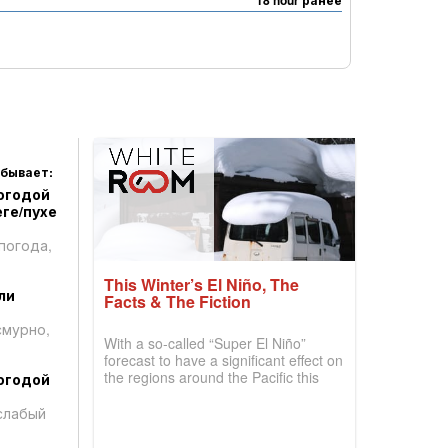
18 hour ранее
 бывает:
огодой
ге/пухе
погода,
This Winter’s El Niño, The
ли
Facts & The Fiction
смурно,
With a so-called “Super El Niño”
forecast to have a significant effect on
the regions around the Pacific this
огодой
winter, the question skiers are asking
is simple: book now or wait, and
слабый
where are the best odds?