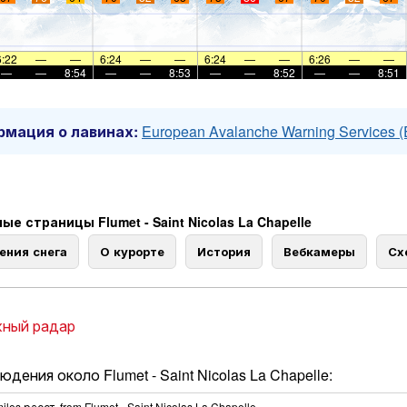
6:22
—
—
6:24
—
—
6:24
—
—
6:26
—
—
—
—
8:54
—
—
8:53
—
—
8:52
—
—
8:51
мация о лавинах:
European Avalanche Warning Services 
е страницы Flumet - Saint Nicolas La Chapelle
ения снега
О курорте
История
Вебкамеры
Сх
ный радар
дения около Flumet - Saint Nicolas La Chapelle:
iles
расст. from Flumet - Saint Nicolas La Chapelle