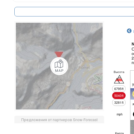
N
С
о
2
п
Высота
6795
ft
5040
ft
3281
ft
mph
Предложения от партнеров Snow-Forecast
Карта