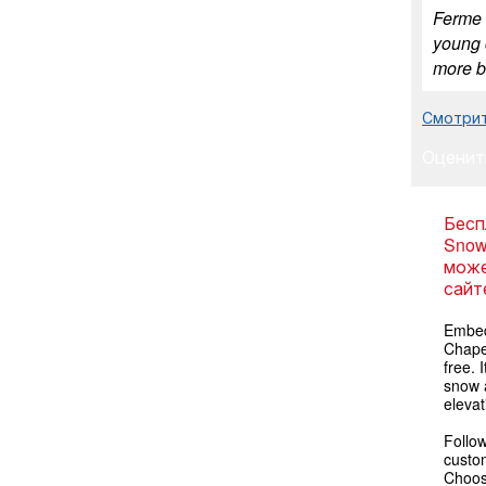
Ferme d
young 
more b
Смотрит
Оценит
Бесп
Snow
може
сайт
Embed
Chapel
free. 
snow a
elevat
Follow
custom
Choose