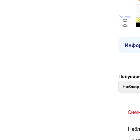
Ур. моря
Инфор
Популярны
Наблюд
Снеж
Наблю
4.4
m