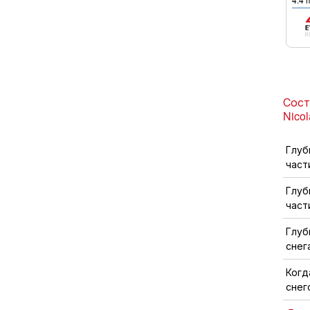
Состо
Nicol
Глуб
част
Глуб
част
Глуб
снег
Когд
снег