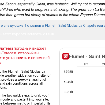
e Zecon, especially Olivia, was fantastic. Will try not to recomme
children who want to progress their skiing. The green run La Bel
lue than green but plenty of options in the whole Espace Diamant
е следующие 4 отзывов о Flumet - Saint Nicolas La Chapelle ил
ь этот курорт
Написать отзыв
латный погодный виджет
-Forecast, который вы
те установить в своем веб-
е.
 the Flumet - Saint Nicolas La
le weather widget on your site for
It provides a weekly snapshot of
nd rain conditions across all
ions.
 the two quick steps to grab your
 code and paste it into your site.
 between metric or imperial units.