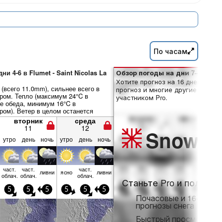
По часам
и 4-6 в Flumet - Saint Nicolas La
Обзор погоды на дни 7–16:
Хотите прогноз на 16 дней? Отк
(всего 11.0mm), сильнее всего в
прогноз и многие другие функци
ром. Тепло (максимум 24°C в
участником Pro.
е обеда, минимум 16°C в
ром). Ветер в целом останется
вторник
среда
11
12
Snow
Pr
утро
день
ночь
утро
день
ночь
част.
част.
част.
ливни
ясно
ливни
облач.
облач.
облач.
Станьте Pro и получит
5
5
5
5
5
5
Почасовые и 16-днев
прогнозы снега
Быстрый просмотр бе