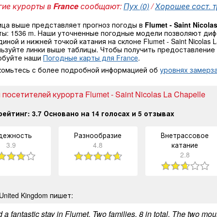
ие курорты в
France
сообщают:
Пух (0)
/
Хорошее сост. т
ица выше представляет прогноз погоды в
Flumet - Saint Nicola
ты: 1536 m. Наши уточненные погодные модели позволяют ди
иной и нижней точкой катания на склоне Flumet - Saint Nicolas
ьзуйте линки выше таблицы. Чтобы получить предоставление 
обуйте наши
Погодные карты для France
.
комьтесь с более подробной информацией об
уровнях замерза
посетителей курорта Flumet - Saint Nicolas La Chapelle
рейтинг:
3.7
Основано на
14
голосах и
5
отзывах
дежность
Разнообразие
Внетрассовое
3.9
4.8
катание
2.8
United Kingdom пишет:
a fantastic stay in Flumet. Two families, 8 in total. The two mo