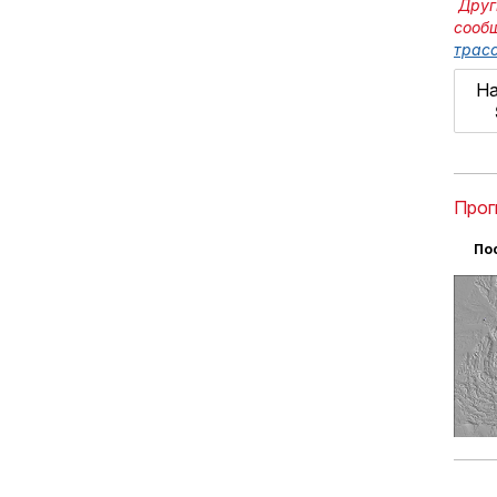
Друг
сооб
трасс
На
Прог
По