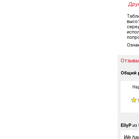
Друг
Табл
высо
серед
испол
попр
Озна
Отзывы 
Общий 
На
EllyP
из 
We had 