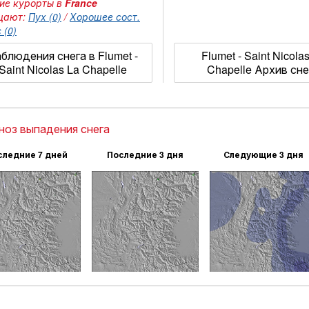
ие курорты в
France
щают:
Пух (0)
/
Хорошее сост.
 (0)
блюдения снега в Flumet -
Flumet - Saint Nicola
Saint Nicolas La Chapelle
Chapelle Архив сне
ноз выпадения снега
следние 7 дней
Последние 3 дня
Следующие 3 дня