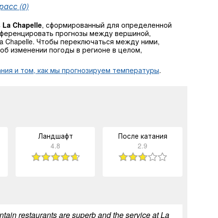
расс (0)
s La Chapelle
, сформированный для определенной
фференцировать прогнозы между вершиной,
 La Chapelle. Чтобы переключаться между ними,
об изменении погоды в регионе в целом,
ния и том, как мы прогнозируем температуры
.
Ландшафт
После катания
4.8
2.9
untain restaurants are superb and the service at La