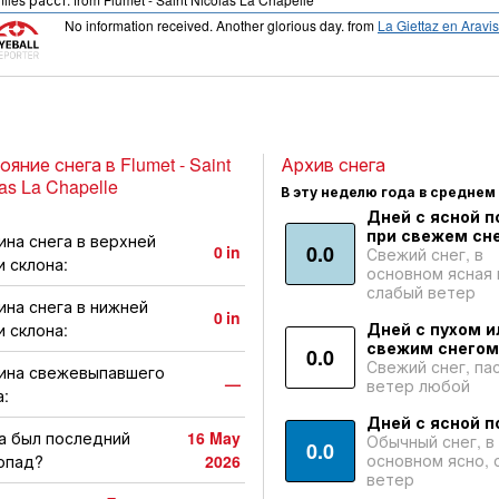
No information received. Another glorious day.
from
La Giettaz en Aravis
яние снега в Flumet - Saint
Архив снега
as La Chapelle
В эту неделю года в среднем
Дней с ясной п
при свежем сне
ина снега в верхней
0.0
0
in
Свежий снег, в
и склона:
основном ясная 
слабый ветер
ина снега в нижней
0
in
Дней с пухом и
и склона:
свежим снегом
0.0
Свежий снег, па
ина свежевыпавшего
—
ветер любой
а:
Дней с ясной п
а был последний
16 May
Обычный снег, в
0.0
основном ясно, 
опад?
2026
ветер