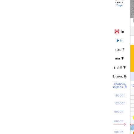
снега
Ещё
in
in
max
°
F
min
°
F
chill
°
F
Влажн.
%
Уровень
1
замерз.
ft
15000ft
12000ft
9000ft
6000ft
3000ft