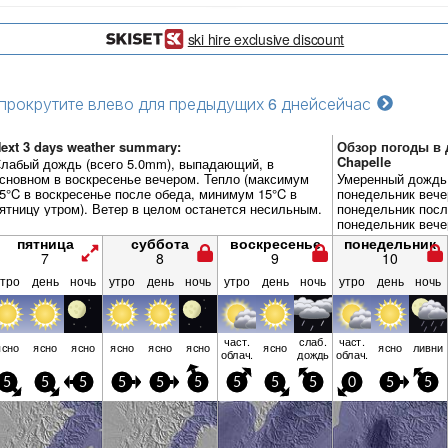
ski hire exclusive discount
прокрутите влево для предыдущих 6 дней
сейчас
ext 3 days weather summary:
Обзор погоды в дн
Chapelle
лабый дождь (всего 5.0mm), выпадающий, в
сновном в воскресенье вечером. Тепло (максимум
Умеренный дождь 
5°C в воскресенье после обеда, минимум 15°C в
понедельник вече
ятницу утром). Ветер в целом останется несильным.
понедельник посл
понедельник вече
несильным.
пятница
суббота
воскресенье
понедельник
7
8
9
10
утро
день
ночь
утро
день
ночь
утро
день
ночь
утро
день
ночь
част.
слаб.
част.
ясно
ясно
ясно
ясно
ясно
ясно
ясно
ясно
ливни
облач.
дождь
облач.
5
5
5
5
5
5
5
5
5
0
5
5