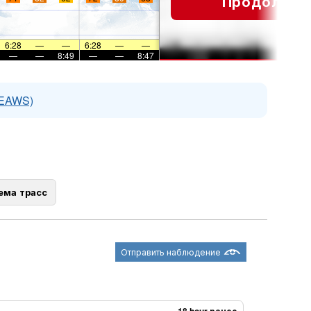
Продолжит
6:28
—
—
6:28
—
—
—
—
8:49
—
—
8:47
(EAWS)
ема трасс
Отправить наблюдение