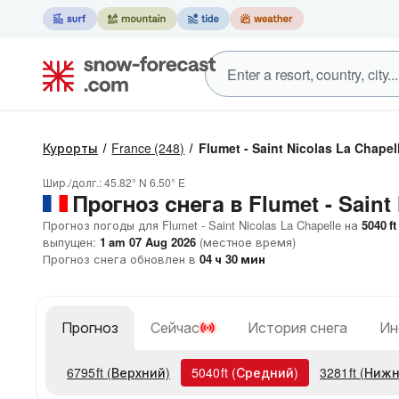
Курорты
France
(248)
Flumet - Saint Nicolas La Chapel
Шир./долг.:
45.82° N
6.50° E
Прогноз снега в Flumet - Saint
Прогноз погоды для Flumet - Saint Nicolas La Chapelle на
5040
ft
выпущен:
1 am 07 Aug 2026
(местное время)
Прогноз снега обновлен в
04
ч
30
мин
Прогноз
Сейчас
История снега
Ин
6795
ft
(Верхний)
5040
ft
(Средний)
3281
ft
(Нижн