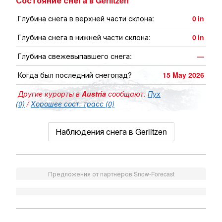
Состояние снега в Gerlitzen
Глубина снега в верхней части склона:
0
in
Глубина снега в нижней части склона:
0
in
Глубина свежевыпавшего снега:
—
Когда был последний снегопад?
15 May 2026
Другие курорты в
Austria
сообщают:
Пух
(0)
/
Хорошее сост. трасс (0)
Наблюдения снега в Gerlitzen
Предложения от партнеров Snow-Forecast