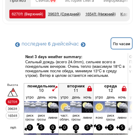
Прогноз
Сейчас
История снега
Информация о 
6270
ft
(Верхний)
3963
ft
(Средний)
1654
ft
(Нижний)
Карты 
последние 6 дней
сейчас
По часам
Next 3 days weather summary:
Об
Сильный дождь (всего 24.0mm), сильнее всего в
Пр
понедельник вечером. Очень тепло (максимум 18°C в
в 
понедельник после обеда, минимум 13°C в среду
ут
утром). Ветер в целом останется несильным.
Высота
понедельник
вторник
среда
10
11
12
утро
день
ночь
утро
день
ночь
утро
день
ночь
ут
6270
ft
3963
ft
риск
риск
част.
риск
риск
1654
ft
ливни
ливни
ясно
ливни
яс
грозы
грозы
облач.
грозы
грозы
mph
0
5
0
0
0
5
5
5
5
5