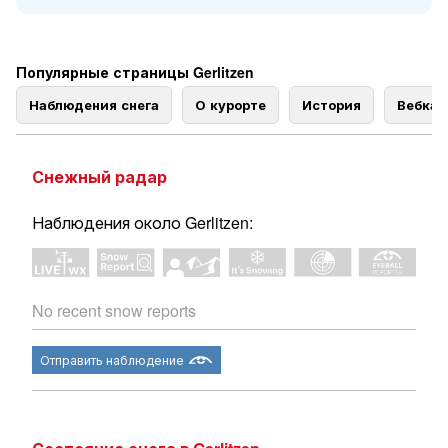
Популярные страницы Gerlitzen
Наблюдения снега
О курорте
История
Вебка
Снежный радар
Наблюдения около Gerlitzen:
No recent snow reports
Отправить наблюдение