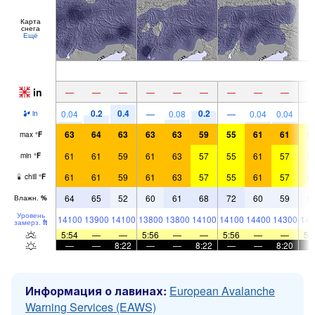
Карта
снега
Ещё
in
—
—
—
—
—
—
—
—
—
0.2
0.4
0.2
0.04
—
0.08
—
0.04
0.04
in
63
64
63
63
63
59
55
61
61
5
max
°
F
61
61
59
61
63
57
55
61
57
5
min
°
F
61
61
59
61
63
57
55
61
57
5
chill
°
F
64
65
52
60
61
68
72
60
59
5
Влажн.
%
Уровень
14100
13900
14100
13800
13800
14100
14100
14400
14300
143
замерз.
ft
5:54
—
—
5:56
—
—
5:56
—
—
5:
—
—
8:22
—
—
8:22
—
—
8:20
Информация о лавинах:
European Avalanche
Warning Services (EAWS)