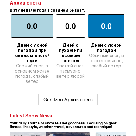
Архив снега
В эту неделю года в среднем бывает:
0.0
0.0
0.0
Дней с ясной
Дней с
Дней с ясной
погодой при
пухом или
погодой
свежем снеге/
свежим
Обычный снег, в
пухе
снегом
основном ясно,
Свежий снег, в
Свежий снег,
слабый ветер
основном ясная
пасмурно,
погода, слабый
ветер любой
ветер
Gerlitzen Архив снега