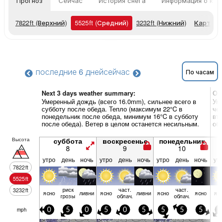
Прогноз
Сейчас
История снега
Информация о кур
7822
ft
(Верхний)
5525
ft
(Средний)
3232
ft
(Нижний)
Карты п
последние 6 дней
сейчас
По часам
Next 3 days weather summary:
Об
Умеренный дождь (всего 16.0mm), сильнее всего в
Ум
субботу после обеда. Тепло (максимум 22°C в
че
понедельник после обеда, минимум 16°C в субботу
вт
после обеда). Ветер в целом останется несильным.
об
Высота
суббота
воскресенье
понедельник
8
9
10
утро
день
ночь
утро
день
ночь
утро
день
ночь
ут
7822
ft
5525
ft
риск
част.
част.
3232
ft
ясно
ливни
ясно
ливни
ясно
ясно
яс
грозы
облач.
облач.
mph
0
5
0
5
0
5
5
5
5
0