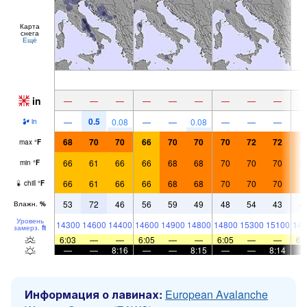
Карта
снега
Ещё
in
—
—
—
—
—
—
—
—
—
0.5
—
0.08
—
—
0.08
—
—
—
in
68
70
70
66
70
70
70
72
72
7
max
°
F
66
61
66
66
68
68
70
70
70
7
min
°
F
66
61
66
66
68
68
70
70
70
7
chill
°
F
53
72
46
56
59
49
48
54
43
4
Влажн.
%
Уровень
14300
14600
14400
14600
14900
14800
14800
15300
15100
148
замерз.
ft
6:03
—
—
6:05
—
—
6:05
—
—
6:
—
—
8:16
—
—
8:15
—
—
8:14
Информация о лавинах:
European Avalanche