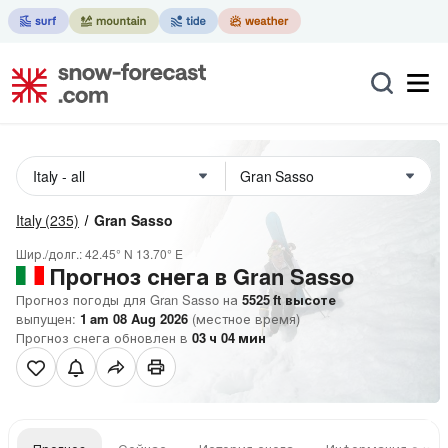
Italy
(235)
Gran Sasso
Шир./долг.:
42.45° N
13.70° E
Прогноз снега в Gran Sasso
Прогноз погоды для Gran Sasso на
5525
ft
высоте
выпущен:
1 am 08 Aug 2026
(местное время)
Прогноз снега обновлен в
03
ч
04
мин