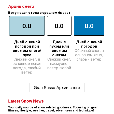
Архив снега
В эту неделю года в среднем бывает:
0.0
0.0
0.0
Дней с ясной
Дней с
Дней с ясной
погодой при
пухом или
погодой
свежем снеге/
свежим
Обычный снег, в
пухе
снегом
основном ясно,
Свежий снег, в
Свежий снег,
слабый ветер
основном ясная
пасмурно,
погода, слабый
ветер любой
ветер
Gran Sasso Архив снега