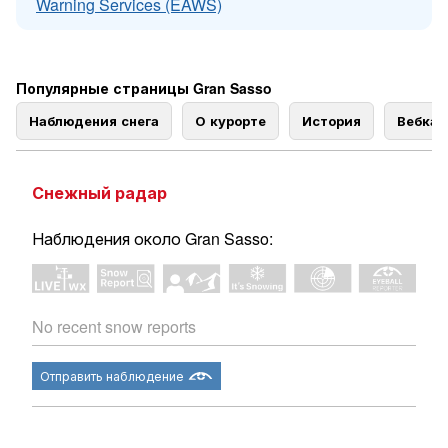
Warning Services (EAWS)
Популярные страницы Gran Sasso
Наблюдения снега
О курорте
История
Вебка
Снежный радар
Наблюдения около Gran Sasso:
No recent snow reports
Отправить наблюдение