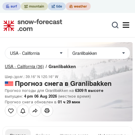
USA - California
(36)
Granlibakken
Шир./долг.:
39.16° N
120.16° W
Прогноз снега в Granlibakken
Прогноз погоды для Granlibakken на
6309
ft
высоте
выпущен:
4 pm 06 Aug 2026
(местное время)
Прогноз снега обновлен в
01
ч
29
мин