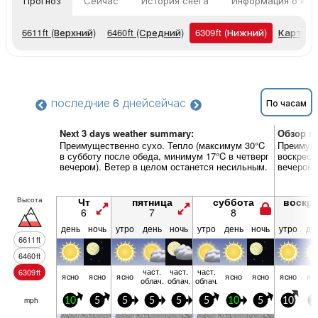
Прогноз
Сейчас
История снега
Информация о кур
6611
ft
(Верхний)
6460
ft
(Средний)
6309
ft
(Нижний)
Карты п
последние 6 дней
сейчас
По часам
Next 3 days weather summary:
Обзор по
Преимущественно сухо. Тепло (максимум 30°C
Преимуще
в субботу после обеда, минимум 17°C в четверг
воскресе
вечером). Ветер в целом останется несильным.
вечером)
Высота
Чт
пятница
суббота
воскр
6
7
8
9
день
ночь
утро
день
ночь
утро
день
ночь
утро
де
6611
ft
6460
ft
част.
част.
част.
6309
ft
ясно
ясно
ясно
ясно
ясно
ясно
яс
облач.
облач.
облач.
mph
10
5
5
5
5
5
10
5
10
1