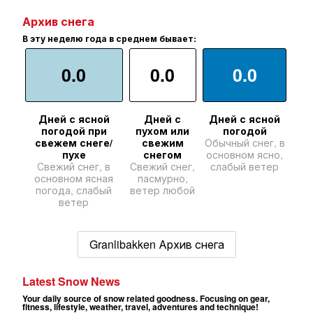
Архив снега
В эту неделю года в среднем бывает:
0.0
0.0
0.0
Дней с ясной
Дней с
Дней с ясной
погодой при
пухом или
погодой
свежем снеге/
свежим
Обычный снег, в
пухе
снегом
основном ясно,
Свежий снег, в
Свежий снег,
слабый ветер
основном ясная
пасмурно,
погода, слабый
ветер любой
ветер
Granlibakken Архив снега