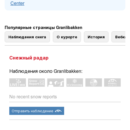
Center
Популярные страницы Granlibakken
Наблюдения снега
О курорте
История
Вебка
Снежный радар
Наблюдения около Granlibakken:
No recent snow reports
Отправить наблюдение