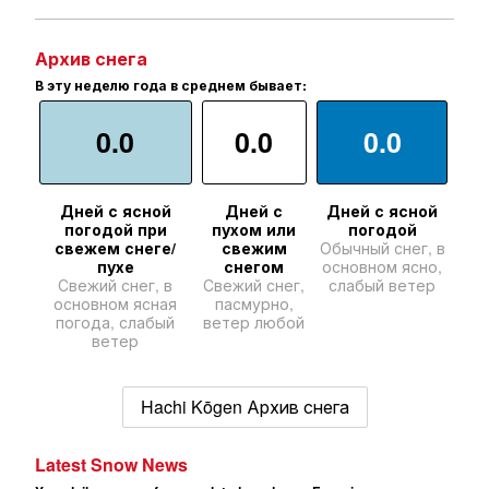
Архив снега
В эту неделю года в среднем бывает:
0.0
0.0
0.0
Дней с ясной
Дней с
Дней с ясной
погодой при
пухом или
погодой
свежем снеге/
свежим
Обычный снег, в
пухе
снегом
основном ясно,
Свежий снег, в
Свежий снег,
слабый ветер
основном ясная
пасмурно,
погода, слабый
ветер любой
ветер
Hachi Kōgen Архив снега