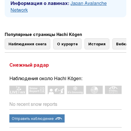
Информация о лавинах:
Japan Avalanche
Network
Популярные страницы Hachi Kōgen
Наблюдения снега
О курорте
История
Вебка
Снежный радар
Наблюдения около Hachi Kōgen:
No recent snow reports
Отправить наблюдение