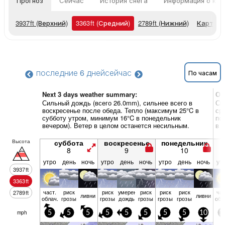
Прогноз
Сейчас
История снега
Информация о кур
3937
ft
(Верхний)
3363
ft
(Средний)
2789
ft
(Нижний)
Карты п
последние 6 дней
сейчас
По часам
Next 3 days weather summary:
Об
Сильный дождь (всего 26.0mm), сильнее всего в
Си
воскресенье после обеда. Тепло (максимум 25°C в
ср
субботу утром, минимум 16°C в понедельник
по
вечером). Ветер в целом останется несильным.
в 
Высота
суббота
воскресенье
понедельник
8
9
10
утро
день
ночь
утро
день
ночь
утро
день
ночь
ут
3937
ft
3363
ft
част.
риск
риск
умерен.
риск
риск
риск
час
2789
ft
ливни
ливни
облач.
грозы
грозы
дождь
грозы
грозы
грозы
обл
mph
5
5
5
5
5
5
5
5
10
1