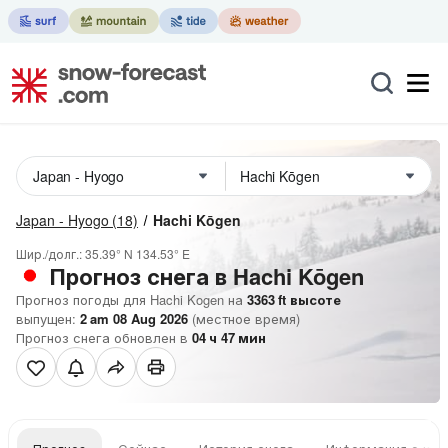
Japan - Hyogo
(18)
Hachi Kōgen
Шир./долг.:
35.39° N
134.53° E
Прогноз снега в Hachi Kōgen
Прогноз погоды для Hachi Kogen на
3363
ft
высоте
выпущен:
2 am 08 Aug 2026
(местное время)
Прогноз снега обновлен в
04
ч
47
мин