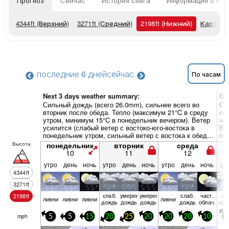
Прогноз
Сейчас
История снега
Информация о кур
4344
ft
(Верхний)
3271
ft
(Средний)
2198
ft
(Нижний)
Карты п
последние 6 дней
сейчас
По часам
Next 3 days weather summary:
Об
Сильный дождь (всего 26.0mm), сильнее всего во
Сл
вторник после обеда. Тепло (максимум 21°C в среду
ос
утром, минимум 15°C в понедельник вечером). Ветер
че
усилится (слабый ветер с востоко-юго-востока в
Ве
понедельник утром, сильный ветер с востока к обеду
пя
вторника).
ве
Высота
понедельник
вторник
среда
10
11
12
утро
день
ночь
утро
день
ночь
утро
день
ночь
ут
4344
ft
3271
ft
слаб.
умерен.
умерен.
слаб.
част.
ри
2198
ft
ливни
ливни
ливни
ливни
дождь
дождь
дождь
дождь
облач.
гро
mph
5
5
15
20
25
20
20
20
10
1