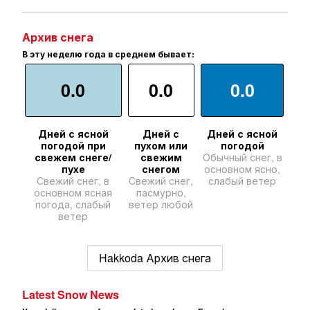
Архив снега
В эту неделю года в среднем бывает:
0.0
0.0
0.0
Дней с ясной
Дней с
Дней с ясной
погодой при
пухом или
погодой
свежем снеге/
свежим
Обычный снег, в
пухе
снегом
основном ясно,
Свежий снег, в
Свежий снег,
слабый ветер
основном ясная
пасмурно,
погода, слабый
ветер любой
ветер
Hakkoda Архив снега