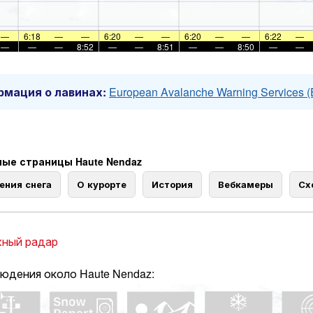
—
6:18
—
—
6:20
—
—
6:20
—
—
6:22
—
—
—
—
8:52
—
—
8:51
—
—
8:50
—
—
мация о лавинах:
European Avalanche Warning Services 
ые страницы Haute Nendaz
ения снега
О курорте
История
Вебкамеры
Сх
ный радар
юдения около Haute Nendaz: