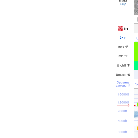
снега
Ещё
in
in
max
°
F
min
°
F
chill
°
F
Влажн.
%
Уровень
1
замерз.
ft
15000ft
12000ft
9000ft
6000ft
3000ft