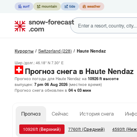
Курорты
Switzerland
(228)
Haute Nendaz
Шир./долг.:
46.18° N
7.30° E
Прогноз снега в Haute Nendaz
Прогноз погоды для Haute Nendaz на
10926
ft
высоте
выпущен:
7 pm 06 Aug 2026
(местное время)
Прогноз снега обновлен в
04
ч
03
мин
Прогноз
Сейчас
История снега
Инфо
10926
ft
(Верхний)
7760
ft
(Средний)
4593
ft
(Ниж