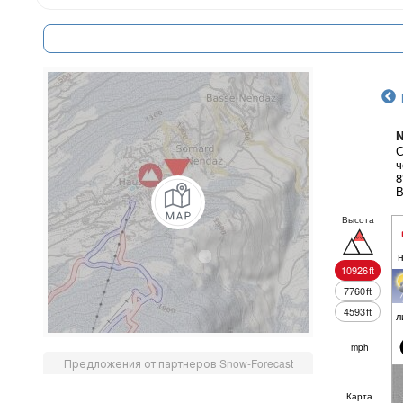
N
С
ч
8
В
Высота
10926
ft
7760
ft
4593
ft
л
mph
Предложения от партнеров Snow-Forecast
Карта