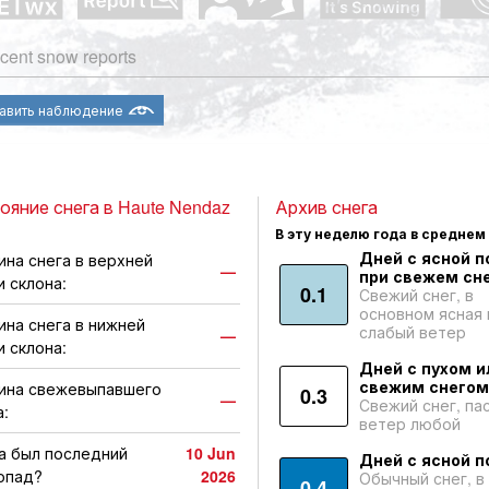
cent snow reports
авить наблюдение
ояние снега в Haute Nendaz
Архив снега
В эту неделю года в среднем
Дней с ясной п
ина снега в верхней
—
при свежем сне
и склона:
0.1
Свежий снег, в
основном ясная 
ина снега в нижней
слабый ветер
—
и склона:
Дней с пухом и
свежим снегом
ина свежевыпавшего
0.3
—
Свежий снег, па
а:
ветер любой
а был последний
10 Jun
Дней с ясной п
опад?
2026
Обычный снег, в
0.4