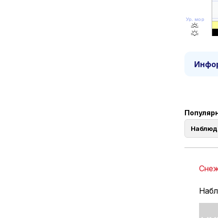
Ур. моря
Инфор
Популярн
Наблюд
Снеж
Набл