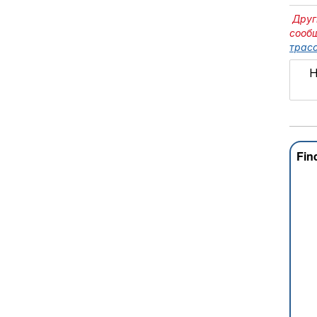
Друг
сооб
трасс
Н
Fin