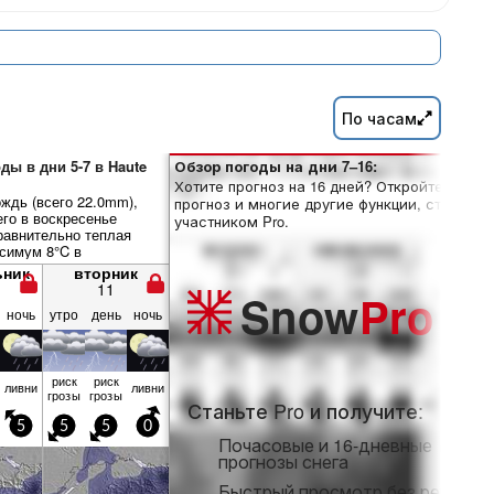
По часам
ды в дни 5-7 в Haute
Обзор погоды на дни 7–16:
Хотите прогноз на 16 дней? Откройте полны
ждь (всего 22.0mm),
прогноз и многие другие функции, став
его в воскресенье
участником Pro.
равнительно теплая
ксимум 8°C в
е вечером, минимум 6°C
ьник
вторник
ье вечером). Ветер в
11
Snow
Pro
нется несильным.
ночь
утро
день
ночь
риск
риск
ливни
ливни
грозы
грозы
Станьте Pro и получите:
5
5
5
0
Почасовые и 16-дневные
прогнозы снега
Быстрый просмотр без рекламы