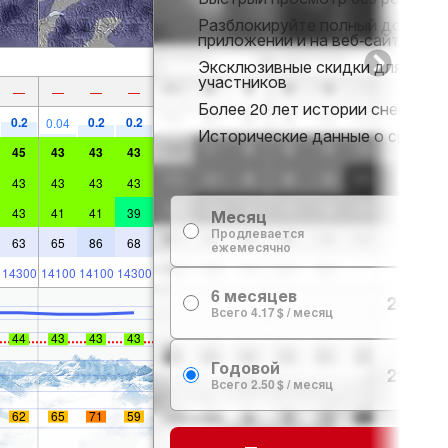
Разблокируйте полный доступ 
приложении и на веб-сайте
Эксклюзивные скидки для
участников
—
—
—
—
Более 20 лет истории снега
0.2
0.2
0.2
0.04
Исторические данные о снеге
45
43
43
43
43
43
43
43
43
41
41
39
Месяц
7.99 $
Продлевается
63
65
86
68
ежемесячно
14300
14100
14100
14300
6 месяцев
24.99 $
Всего 4.17 $ / месяц
44
43
43
43
Годовой
29.99 $
Всего 2.50 $ / месяц
62
65
71
59