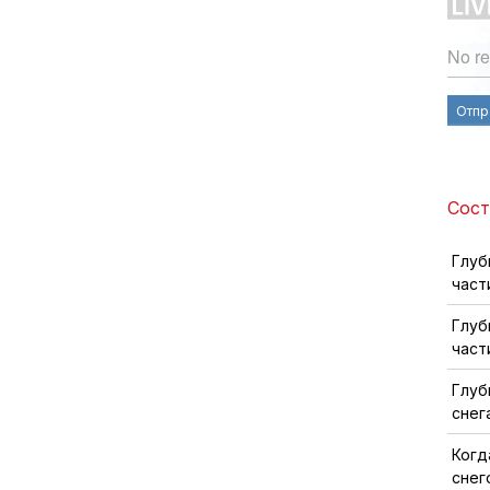
No re
Отпр
Сост
Глуб
част
Глуб
част
Глуб
снег
Когд
снег