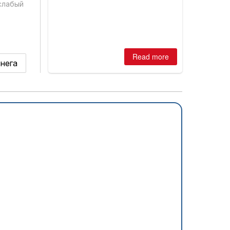
is simple: book now or wait, and
слабый
where are the best odds?
Read more
снега