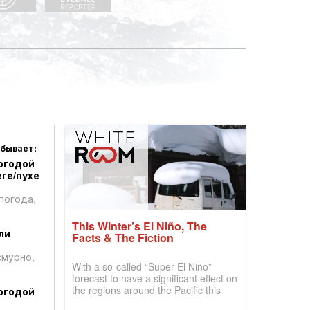
 бывает:
огодой
ге/пухе
погода,
This Winter’s El Niño, The
ли
Facts & The Fiction
смурно,
With a so-called “Super El Niño”
forecast to have a significant effect on
the regions around the Pacific this
огодой
winter, the question skiers are asking