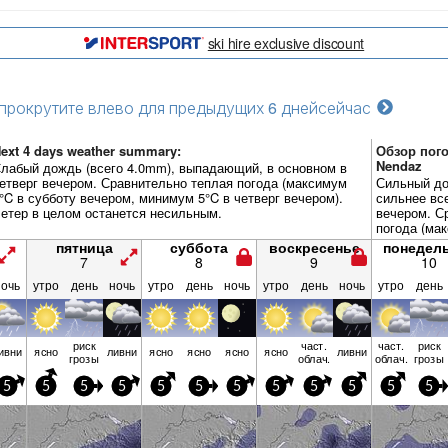
ski hire exclusive discount
прокрутите влево для предыдущих 6 дней
сейчас
ext 4 days weather summary:
Обзор пого
Nendaz
лабый дождь (всего 4.0mm), выпадающий, в основном в
етверг вечером. Сравнительно теплая погода (максимум
Сильный до
°C в субботу вечером, минимум 5°C в четверг вечером).
сильнее вс
етер в целом останется несильным.
вечером. С
погода (ма
воскресень
пятница
суббота
воскресенье
понедел
в воскресен
7
8
9
10
целом оста
ночь
утро
день
ночь
утро
день
ночь
утро
день
ночь
утро
день
риск
част.
част.
риск
ивни
ясно
ливни
ясно
ясно
ясно
ясно
ливни
грозы
облач.
облач.
грозы
5
5
5
5
5
5
5
5
5
5
5
5