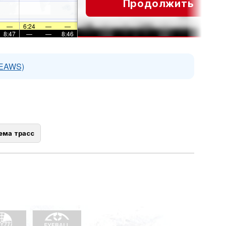
Продолжить
—
6:24
—
—
8:47
—
—
8:46
(EAWS)
ема трасс