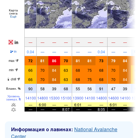
Карта
снега
Ещё
in
—
—
—
—
—
—
—
—
—
0.
0.04
—
—
—
—
—
0.04
—
—
in
72
81
86
70
81
81
73
79
84
7
max
°
F
66
70
84
63
68
75
68
70
84
6
min
°
F
66
70
84
63
68
75
68
70
84
6
chill
°
F
90
58
39
68
55
56
91
47
39
9
Влажн.
%
Уровень
14100
14800
15300
15100
13900
14100
14800
14600
14100
138
замерз.
ft
—
6:00
—
—
6:01
—
—
6:01
—
—
—
—
8:07
—
—
8:05
—
—
8:
Информация о лавинах:
National Avalanche
Center