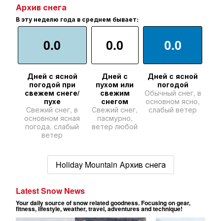
Архив снега
В эту неделю года в среднем бывает:
0.0
0.0
0.0
Дней с ясной
Дней с
Дней с ясной
погодой при
пухом или
погодой
свежем снеге/
свежим
Обычный снег, в
пухе
снегом
основном ясно,
Свежий снег, в
Свежий снег,
слабый ветер
основном ясная
пасмурно,
погода, слабый
ветер любой
ветер
Holiday Mountain Архив снега