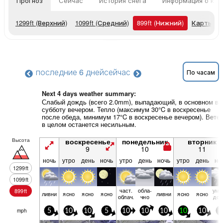
Прогноз
Сейчас
История снега
Информация о кур
1299
ft
(Верхний)
1099
ft
(Средний)
899
ft
(Нижний)
Карты п
последние 6 дней
сейчас
По часам
Next 4 days weather summary:
Слабый дождь (всего 2.0mm), выпадающий, в основном в
субботу вечером. Тепло (максимум 30°C в воскресенье
после обеда, минимум 17°C в воскресенье вечером). Вете
в целом останется несильным.
Высота
воскресенье
понедельник
вторник
9
10
11
ночь
утро
день
ночь
утро
день
ночь
утро
день
но
1299
ft
1099
ft
част.
обла­
уме
899
ft
ливни
ясно
ясно
ясно
ливни
ясно
ясно
облач.
чно
дож
mph
5
10
10
5
10
10
10
10
10
5