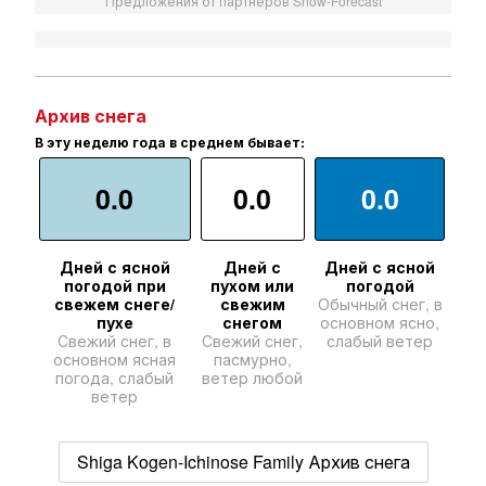
Предложения от партнеров Snow-Forecast
Архив снега
В эту неделю года в среднем бывает:
0.0
0.0
0.0
Дней с ясной
Дней с
Дней с ясной
погодой при
пухом или
погодой
свежем снеге/
свежим
Обычный снег, в
пухе
снегом
основном ясно,
Свежий снег, в
Свежий снег,
слабый ветер
основном ясная
пасмурно,
погода, слабый
ветер любой
ветер
Shiga Kogen-Ichinose Family Архив снега