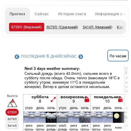
Прогноз
Сейчас
История снега
Информация о кур
6739
ft
(Верхний)
6076
ft
(Средний)
5414
ft
(Нижний)
Карты 
последние 6 дней
сейчас
По часам
Next 3 days weather summary:
Об
Fa
Сильный дождь (всего 43.0mm), сильнее всего в
субботу после обеда. Очень тепло (максимум 18°C в
Ум
субботу утром, минимум 11°C в понедельник
вт
вечером). Ветер в целом останется несильным.
че
об
Высота
суббота
воскресенье
понедельник
8
9
10
утро
день
ночь
утро
день
ночь
утро
день
ночь
ут
6739
ft
6076
ft
риск
риск
умерен.
слаб.
риск
риск
риск
риск
обл
5414
ft
ясно
грозы
грозы
дождь
дождь
грозы
грозы
грозы
грозы
чн