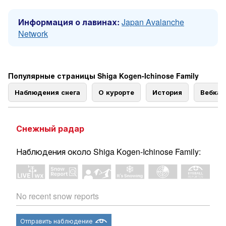
Информация о лавинах:
Japan Avalanche
Network
Популярные страницы Shiga Kogen-Ichinose Family
Наблюдения снега
О курорте
История
Вебка
Снежный радар
Наблюдения около Shiga Kogen-Ichinose Family:
No recent snow reports
Отправить наблюдение