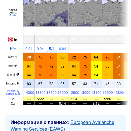
Карта
снега
Ещё
in
—
—
—
—
—
—
—
—
—
0.1
0.04
0.04
0.04
—
—
—
—
—
in
79
75
75
66
72
75
64
75
81
6
max
°
F
64
70
72
59
64
75
54
63
81
6
min
°
F
64
70
72
59
64
75
54
63
81
6
chill
°
F
83
67
73
95
57
43
71
46
30
4
Влажн.
%
Уровень
14300
13300
13300
13000
12600
13000
13100
13600
13800
133
замерз.
ft
—
5:22
—
—
5:24
—
—
5:26
—
—
—
—
8:14
—
—
8:12
—
—
8:
Информация о лавинах:
European Avalanche
Warning Services (EAWS)