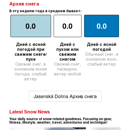
Архив снега
В эту неделю года в среднем бывает:
0.0
0.0
0.0
Дней с ясной
Дней с
Дней с ясной
погодой при
пухом или
погодой
свежем снеге/
свежим
Обычный снег, в
пухе
снегом
основном ясно,
Свежий снег, в
Свежий снег,
слабый ветер
основном ясная
пасмурно,
погода, слабый
ветер любой
ветер
Jasenská Dolina Архив снега