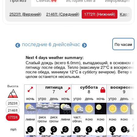
Прогноз
Сейчас
История снега
Информация о 
2523
ft
(Верхний)
2146
ft
(Средний)
1772
ft
(Нижний)
Карты п
последние 6 дней
сейчас
По часам
Next 4 days weather summary:
Слабый дождь (всего 6.0mm), выпадающий, в основном в
пятницу после обеда. Тепло (максимум 27°C в воскресенье
после обеда, минимум 12°C в субботу вечером). Ветер в
целом останется несильным.
Высота
пятница
суббота
воскресень
7
8
9
ночь
утро
день
ночь
утро
день
ночь
утро
день
но
2523
ft
2146
ft
риск
риск
част.
1772
ft
ливни
ливни
ясно
ясно
ясно
ясно
яс
грозы
грозы
облач.
mph
5
5
5
5
5
5
5
5
5
5