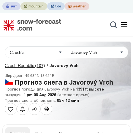
Czech Republic
(107)
Javorový Vrch
Шир./долг.:
49.63° N
18.62° E
Прогноз снега в Javorový Vrch
Прогноз погоды для Javorovy Vrch на
1391
ft
высоте
выпущен:
1 pm 08 Aug 2026
(местное время)
Прогноз снега обновлен в
05
ч
12
мин