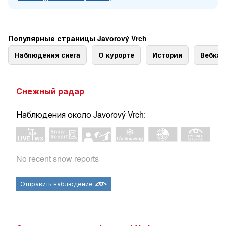
Популярные страницы Javorový Vrch
Наблюдения снега
О курорте
История
Вебка
Снежный радар
Наблюдения около Javorový Vrch:
No recent snow reports
Отправить наблюдение