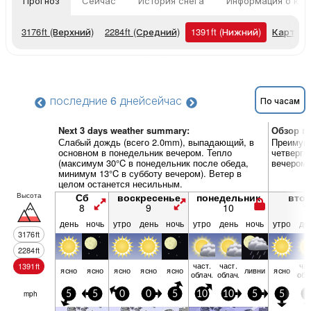
Прогноз
Сейчас
История снега
Информация о кур
3176
ft
(Верхний)
2284
ft
(Средний)
1391
ft
(Нижний)
Карты п
последние 6 дней
сейчас
По часам
Next 3 days weather summary:
Обзор по
Слабый дождь (всего 2.0mm), выпадающий, в
Преимуще
основном в понедельник вечером. Тепло
четверг 
(максимум 30°C в понедельник после обеда,
вечером)
минимум 13°C в субботу вечером). Ветер в
целом останется несильным.
Высота
Сб
воскресенье
понедельник
вто
8
9
10
1
день
ночь
утро
день
ночь
утро
день
ночь
утро
де
3176
ft
2284
ft
част.
част.
час
1391
ft
ясно
ясно
ясно
ясно
ясно
ливни
ясно
облач.
облач.
обл
mph
5
5
0
0
5
10
10
5
5
5