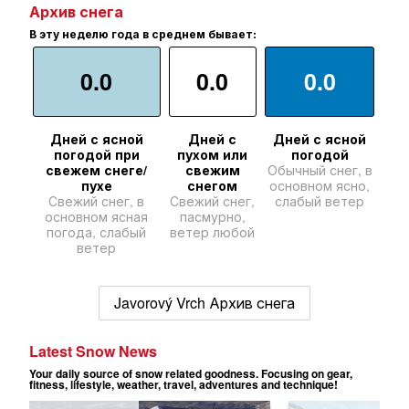
Архив снега
В эту неделю года в среднем бывает:
0.0
0.0
0.0
Дней с ясной
Дней с
Дней с ясной
погодой при
пухом или
погодой
свежем снеге/
свежим
Обычный снег, в
пухе
снегом
основном ясно,
Свежий снег, в
Свежий снег,
слабый ветер
основном ясная
пасмурно,
погода, слабый
ветер любой
ветер
Javorový Vrch Архив снега