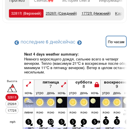
Прогноз
Сейчас
История снега
Информация о 
3281
ft
(Верхний)
2526
ft
(Средний)
1772
ft
(Нижний)
Карты 
последние 6 дней
сейчас
По часам
Next 4 days weather summary:
Немного моросящего дождя, сильнее всего в четверг
вечером. Тепло (максимум 21°C в воскресенье после обед
минимум 11°C в пятницу вечером). Ветер в целом останет
несильным.
Высота
пятница
суббота
воскресень
7
8
9
ночь
утро
день
ночь
утро
день
ночь
утро
день
но
3281
ft
2526
ft
час
1772
ft
ливни
ясно
ясно
ясно
ясно
ясно
ясно
ясно
ясно
обл
mph
5
5
10
5
5
5
5
5
5
5