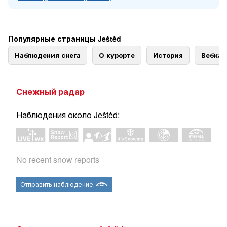
Популярные страницы Ještěd
Наблюдения снега
О курорте
История
Вебка
Снежный радар
Наблюдения около Ještěd:
No recent snow reports
Отправить наблюдение