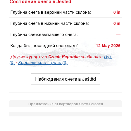
Состояние снега в Ještěd
Глубина снега в верхней части склона:
0
in
Глубина снега в нижней части склона:
0
in
Глубина свежевыпавшего снега:
—
Когда был последний снегопад?
12 May 2026
Другие курорты в
Czech Republic
сообщают:
Пух
(0)
/
Хорошее сост. трасс (0)
Наблюдения снега в Ještěd
Предложения от партнеров Snow-Forecast