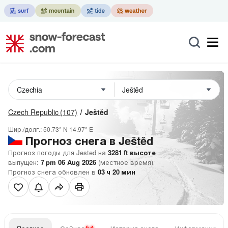
Czech Republic
(107)
Ještěd
Шир./долг.:
50.73° N
14.97° E
Прогноз снега в Ještěd
Прогноз погоды для Jested на
3281
ft
высоте
выпущен:
7 pm 06 Aug 2026
(местное время)
Прогноз снега обновлен в
03
ч
20
мин