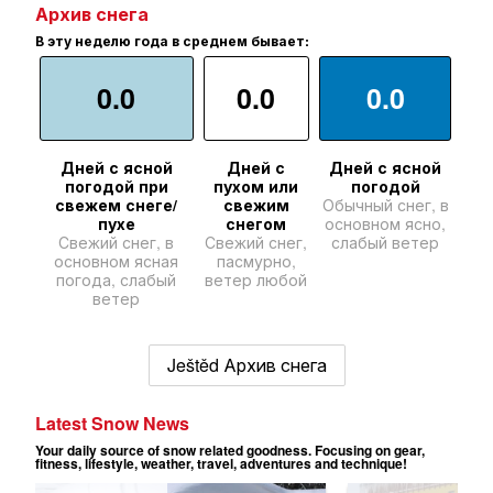
Архив снега
В эту неделю года в среднем бывает:
0.0
0.0
0.0
Дней с ясной
Дней с
Дней с ясной
погодой при
пухом или
погодой
свежем снеге/
свежим
Обычный снег, в
пухе
снегом
основном ясно,
Свежий снег, в
Свежий снег,
слабый ветер
основном ясная
пасмурно,
погода, слабый
ветер любой
ветер
Ještěd Архив снега