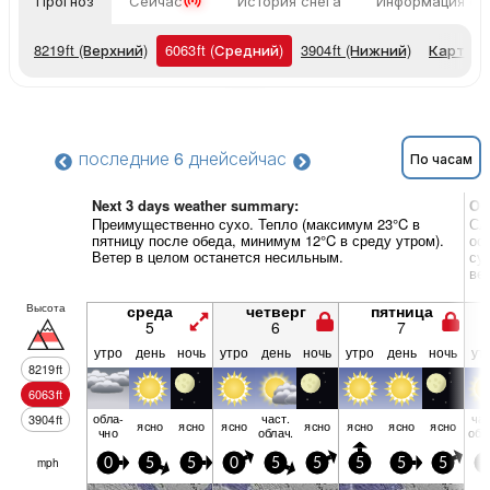
Прогноз
Сейчас
История снега
Информация о 
8219
ft
(Верхний)
6063
ft
(Средний)
3904
ft
(Нижний)
Карты п
последние 6 дней
сейчас
По часам
Next 3 days weather summary:
Об
Преимущественно сухо. Тепло (максимум 23°C в
Сл
пятницу после обеда, минимум 12°C в среду утром).
ос
Ветер в целом останется несильным.
су
ве
Высота
среда
четверг
пятница
5
6
7
утро
день
ночь
утро
день
ночь
утро
день
ночь
ут
8219
ft
6063
ft
обла­
част.
час
3904
ft
ясно
ясно
ясно
ясно
ясно
ясно
ясно
чно
облач.
обл
mph
0
5
5
0
5
5
5
5
5
5