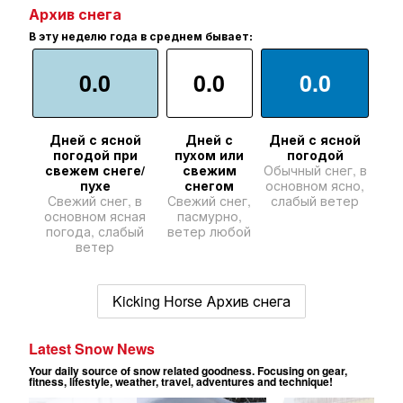
Архив снега
В эту неделю года в среднем бывает:
0.0
0.0
0.0
Дней с ясной
Дней с
Дней с ясной
погодой при
пухом или
погодой
свежем снеге/
свежим
Обычный снег, в
пухе
снегом
основном ясно,
Свежий снег, в
Свежий снег,
слабый ветер
основном ясная
пасмурно,
погода, слабый
ветер любой
ветер
Kicking Horse Архив снега