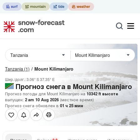
Tanzania
(1)
Mount Kilimanjaro
Шир./долг.:
3.06° S
37.35° E
Прогноз снега в Mount Kilimanjaro
Прогноз погоды для Mount Kilimanjaro на
10342
ft
высоте
выпущен:
2 am 10 Aug 2026
(местное время)
Прогноз снега обновлен в
01
ч
25
мин