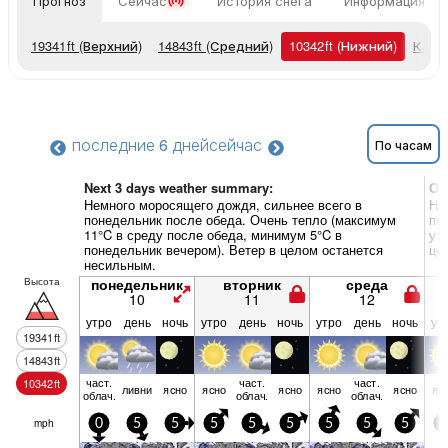
Прогноз
Сейчас
История снега
Информация о 
19341
ft
(Верхний)
14843
ft
(Средний)
10342
ft
(Нижний)
Карт
последние 6 дней
сейчас
По часам
Next 3 days weather summary:
Об
Немного моросящего дождя, сильнее всего в
Не
понедельник после обеда. Очень тепло (максимум
по
11°C в среду после обеда, минимум 5°C в
ут
понедельник вечером). Ветер в целом останется
це
несильным.
Высота
понедельник
вторник
среда
10
11
12
утро
день
ночь
утро
день
ночь
утро
день
ночь
ут
19341
ft
14843
ft
част.
част.
част.
10342
ft
ливни
ясно
ясно
ясно
ясно
ясно
яс
облач.
облач.
облач.
mph
0
5
5
5
5
5
5
5
5
5