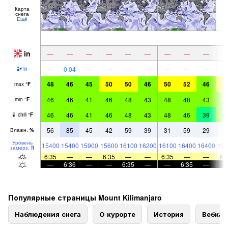
Карта
снега
Ещё
in
—
—
—
—
—
—
—
—
—
—
0.04
—
—
—
—
—
—
—
in
48
46
45
50
50
46
50
52
46
5
max
°
F
46
46
41
46
48
43
48
48
43
4
min
°
F
46
46
41
46
48
43
48
46
39
4
chill
°
F
56
85
45
42
59
39
31
59
29
2
Влажн.
%
Уровень
15400
15400
15900
15600
16100
16200
16100
16400
16400
157
замерз.
ft
6:35
—
—
6:35
—
—
6:35
—
—
6:
—
6:36
—
—
6:35
—
—
6:35
—
Популярные страницы Mount Kilimanjaro
Наблюдения снега
О курорте
История
Вебка