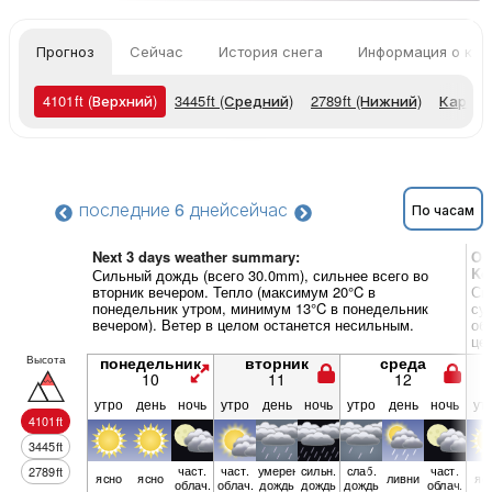
Прогноз
Сейчас
История снега
Информация о кур
4101
ft
(Верхний)
3445
ft
(Средний)
2789
ft
(Нижний)
Карты 
последние 6 дней
сейчас
По часам
Next 3 days weather summary:
Об
Ko
Сильный дождь (всего 30.0mm), сильнее всего во
вторник вечером. Тепло (максимум 20°C в
Си
понедельник утром, минимум 13°C в понедельник
су
вечером). Ветер в целом останется несильным.
об
це
Высота
понедельник
вторник
среда
10
11
12
утро
день
ночь
утро
день
ночь
утро
день
ночь
ут
4101
ft
3445
ft
част.
част.
умерен.
сильн.
слаб.
част.
2789
ft
ясно
ясно
ливни
яс
облач.
облач.
дождь
дождь
дождь
облач.