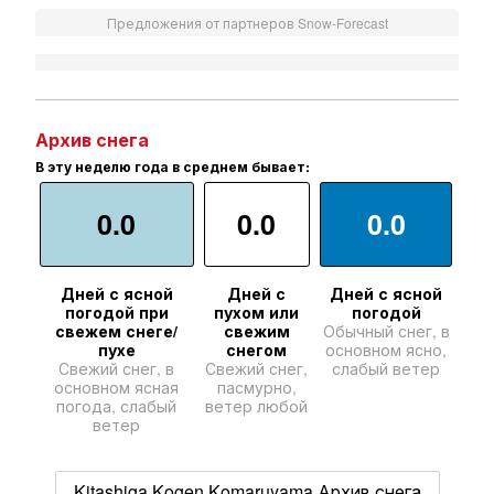
Предложения от партнеров Snow-Forecast
Архив снега
В эту неделю года в среднем бывает:
0.0
0.0
0.0
Дней с ясной
Дней с
Дней с ясной
погодой при
пухом или
погодой
свежем снеге/
свежим
Обычный снег, в
пухе
снегом
основном ясно,
Свежий снег, в
Свежий снег,
слабый ветер
основном ясная
пасмурно,
погода, слабый
ветер любой
ветер
Kitashiga Kogen Komaruyama Архив снега