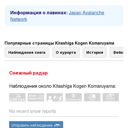
Информация о лавинах:
Japan Avalanche
Network
Популярные страницы Kitashiga Kogen Komaruyama
Наблюдения снега
О курорте
История
Вебка
Снежный радар
Наблюдения около Kitashiga Kogen Komaruyama:
No recent snow reports
Отправить наблюдение