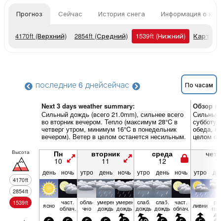
Прогноз
Сейчас
История снега
Информация о кур
4170
ft
(Верхний)
2854
ft
(Средний)
1539
ft
(Нижний)
Карты п
последние 6 дней
сейчас
По часам
Next 3 days weather summary:
Обзор по
Сильный дождь (всего 21.0mm), сильнее всего
Сильный 
во вторник вечером. Тепло (максимум 28°C в
субботу 
четверг утром, минимум 16°C в понедельник
обеда, м
вечером). Ветер в целом останется несильным.
целом ос
Высота
Пн
вторник
среда
четв
10
11
12
1
день
ночь
утро
день
ночь
утро
день
ночь
утро
де
4170
ft
2854
ft
част.
обла­
умерен.
умерен.
слаб.
слаб.
част.
ри
1539
ft
ясно
ливни
облач.
чно
дождь
дождь
дождь
дождь
облач.
гро