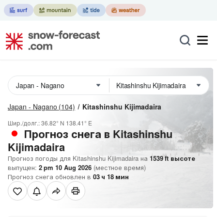
Japan - Nagano
(104)
Kitashinshu Kijimadaira
Шир./долг.:
36.82° N
138.41° E
Прогноз снега в Kitashinshu
Kijimadaira
Прогноз погоды для Kitashinshu Kijimadaira на
1539
ft
высоте
выпущен:
2 pm 10 Aug 2026
(местное время)
Прогноз снега обновлен в
03
ч
18
мин