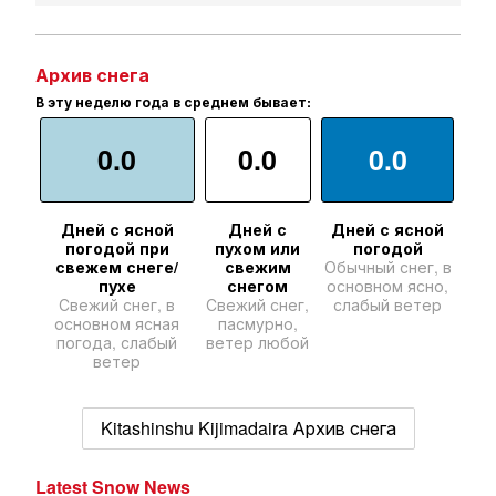
Архив снега
В эту неделю года в среднем бывает:
0.0
0.0
0.0
Дней с ясной
Дней с
Дней с ясной
погодой при
пухом или
погодой
свежем снеге/
свежим
Обычный снег, в
пухе
снегом
основном ясно,
Свежий снег, в
Свежий снег,
слабый ветер
основном ясная
пасмурно,
погода, слабый
ветер любой
ветер
Kitashinshu Kijimadaira Архив снега