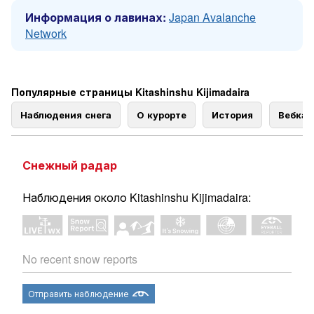
Информация о лавинах:
Japan Avalanche
Network
Популярные страницы Kitashinshu Kijimadaira
Наблюдения снега
О курорте
История
Вебка
Снежный радар
Наблюдения около Kitashinshu Kijimadaira:
No recent snow reports
Отправить наблюдение