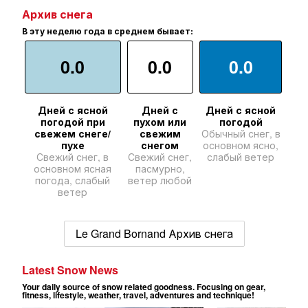
Архив снега
В эту неделю года в среднем бывает:
0.0
0.0
0.0
Дней с ясной
Дней с
Дней с ясной
погодой при
пухом или
погодой
свежем снеге/
свежим
Обычный снег, в
пухе
снегом
основном ясно,
Свежий снег, в
Свежий снег,
слабый ветер
основном ясная
пасмурно,
погода, слабый
ветер любой
ветер
Le Grand Bornand Архив снега