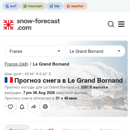
France
(248)
Le Grand Bornand
Шир./долг.:
45.94° N
6.42° E
Прогноз снега в Le Grand Bornand
Прогноз погоды для Le Grand Bornand на
3281
ft
высоте
выпущен:
7 pm 06 Aug 2026
(местное время)
Прогноз снега обновлен в
01
ч
48
мин