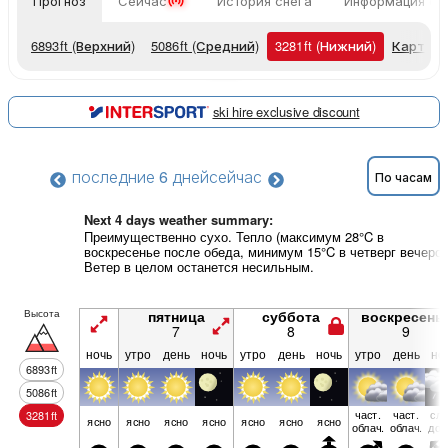
Прогноз
Сейчас
История снега
Информация о 
6893
ft
(Верхний)
5086
ft
(Средний)
3281
ft
(Нижний)
Карты п
ski hire exclusive discount
последние 6 дней
сейчас
По часам
Next 4 days weather summary:
Преимущественно сухо. Тепло (максимум 28°C в
воскресенье после обеда, минимум 15°C в четверг вечером
Ветер в целом останется несильным.
Высота
пятница
суббота
воскресень
7
8
9
ночь
утро
день
ночь
утро
день
ночь
утро
день
но
6893
ft
5086
ft
част.
част.
сла
3281
ft
ясно
ясно
ясно
ясно
ясно
ясно
ясно
облач.
облач.
дож