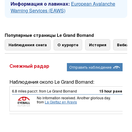
Информация о лавинах:
European Avalanche
Warning Services (EAWS)
Популярные страницы Le Grand Bornand
Наблюдения снега
О курорте
История
Вебка
Снежный радар
Отправить наблюдение
Наблюдения около Le Grand Bornand:
6.8
miles
расст. from Le Grand Bornand
15 hour ранее
No information received. Another glorious day.
from
La Giettaz en Aravis